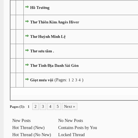
Hồ Trường
Thơ Thiên Kim Angès Hiver
Thơ Huỳnh Minh Lệ
Thơ sưu tầm .
Thơ Tình Địa Danh Sài Gòn
Giọt mưa vội
(Pages:
1
2
3
4
)
2
3
4
5
Next »
Pages (5):
1
New Posts
No New Posts
Hot Thread (New)
Contains Posts by You
Hot Thread (No New)
Locked Thread