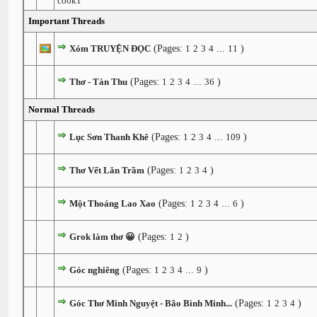
cook1
Important Threads
Xóm TRUYỆN ĐỌC
(Pages:
1
2
3
4
...
11
)
Thơ - Tàn Thu
(Pages:
1
2
3
4
...
36
)
Normal Threads
Lục Sơn Thanh Khê
(Pages:
1
2
3
4
...
109
)
Thơ Vết Lăn Trầm
(Pages:
1
2
3
4
)
Một Thoáng Lao Xao
(Pages:
1
2
3
4
...
6
)
Grok làm thơ 😀
(Pages:
1
2
)
Góc nghiêng
(Pages:
1
2
3
4
...
9
)
Góc Thơ Minh Nguyệt - Bão Bình Minh...
(Pages:
1
2
3
4
)