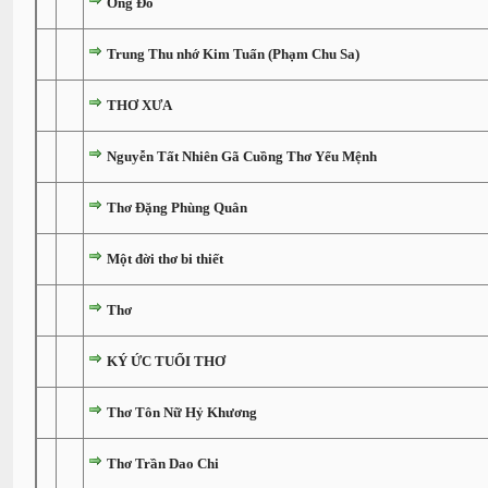
Ông Đồ
Trung Thu nhớ Kim Tuấn (Phạm Chu Sa)
THƠ XƯA
Nguyễn Tất Nhiên Gã Cuồng Thơ Yểu Mệnh
Thơ Đặng Phùng Quân
Một đời thơ bi thiết
Thơ
KÝ ỨC TUỔI THƠ
Thơ Tôn Nữ Hỷ Khương
Thơ Trần Dao Chi