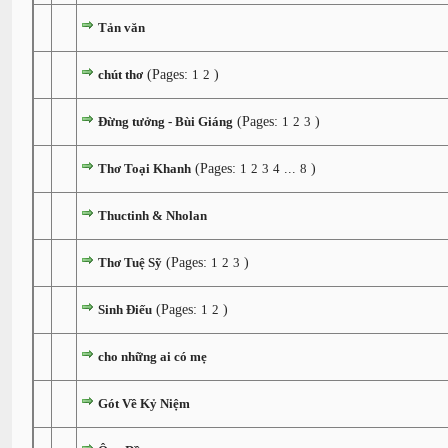
Tản văn
chút thơ
(Pages:
1
2
)
Đừng tưởng - Bùi Giáng
(Pages:
1
2
3
)
Thơ Toại Khanh
(Pages:
1
2
3
4
...
8
)
Thuctinh & Nholan
Thơ Tuệ Sỹ
(Pages:
1
2
3
)
Sinh Điếu
(Pages:
1
2
)
cho những ai có mẹ
Gót Về Kỷ Niệm