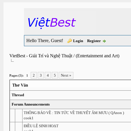
Hello There, Guest!
Login
Register
VietBest
Giải Trí và Nghệ Thuật / (Entertainment and Art)
›
2
3
4
5
Next »
Pages (5):
1
Thơ Văn
Thread
Forum Announcements
THÔNG BÁO VỀ : TIN TỨC VỀ THUYẾT ÂM MƯU ( QAnon )
cook1
ĐIỀU LỆ SINH HOẠT