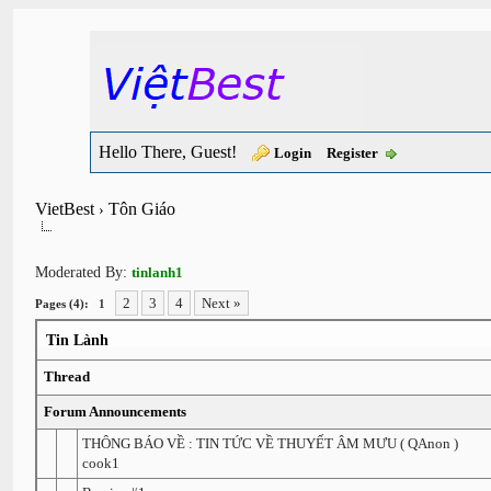
Hello There, Guest!
Login
Register
VietBest
Tôn Giáo
›
Moderated By:
tinlanh1
2
3
4
Next »
Pages (4):
1
Tin Lành
Thread
Forum Announcements
THÔNG BÁO VỀ : TIN TỨC VỀ THUYẾT ÂM MƯU ( QAnon )
cook1