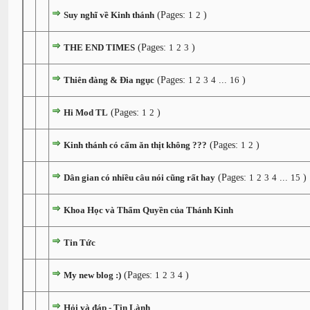
Suy nghĩ về Kinh thánh
(Pages:
1
2
)
THE END TIMES
(Pages:
1
2
3
)
Thiên đàng & Đia ngục
(Pages:
1
2
3
4
...
16
)
Hi Mod TL
(Pages:
1
2
)
Kinh thánh có cấm ăn thịt không ???
(Pages:
1
2
)
Dân gian có nhiều câu nói cũng rất hay
(Pages:
1
2
3
4
...
15
)
Khoa Học và Thẩm Quyền của Thánh Kinh
Tin Tức
My new blog :)
(Pages:
1
2
3
4
)
Hỏi và đáp - Tin Lành