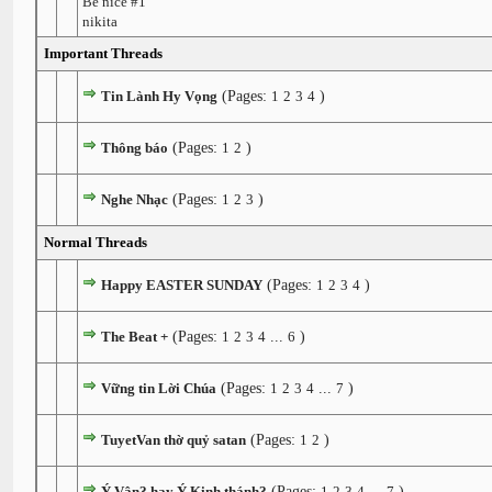
Be nice #1
nikita
Important Threads
Tin Lành Hy Vọng
(Pages:
1
2
3
4
)
Thông báo
(Pages:
1
2
)
Nghe Nhạc
(Pages:
1
2
3
)
Normal Threads
Happy EASTER SUNDAY
(Pages:
1
2
3
4
)
The Beat +
(Pages:
1
2
3
4
...
6
)
Vững tin Lời Chúa
(Pages:
1
2
3
4
...
7
)
TuyetVan thờ quỷ satan
(Pages:
1
2
)
Ý Vân? hay Ý Kinh thánh?
(Pages:
1
2
3
4
...
7
)