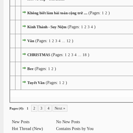
Không biết làm bài toán cộng trừ ....
(Pages:
1
2
)
Kinh Thánh - Suy Niệm
(Pages:
1
2
3
4
)
Vân
(Pages:
1
2
3
4
...
12
)
CHRISTMAS
(Pages:
1
2
3
4
...
18
)
Bee
(Pages:
1
2
)
Tuyết Vân
(Pages:
1
2
)
2
3
4
Next »
Pages (4):
1
New Posts
No New Posts
Hot Thread (New)
Contains Posts by You