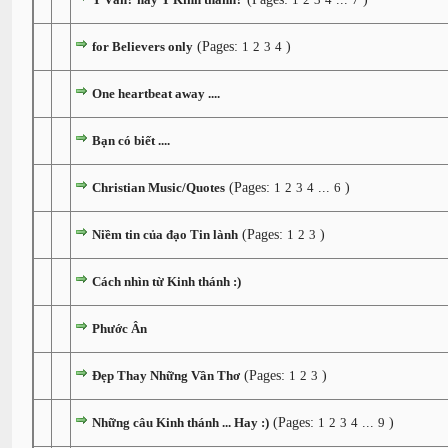
for Believers only
(Pages:
1
2
3
4
)
One heartbeat away ....
Bạn có biết ....
Christian Music/Quotes
(Pages:
1
2
3
4
...
6
)
Niềm tin của đạo Tin lành
(Pages:
1
2
3
)
Cách nhìn từ Kinh thánh :)
Phước Ân
Đẹp Thay Những Vần Thơ
(Pages:
1
2
3
)
Những câu Kinh thánh ... Hay :)
(Pages:
1
2
3
4
...
9
)