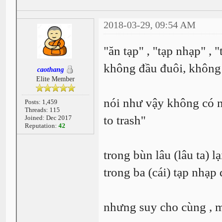
2018-03-29, 09:54 AM
"ăn tạp" , "tạp nhạp" , "
không đầu đuôi, không c
caothang
Elite Member
nói như vậy không có n
Posts: 1,459
Threads: 115
to trash"
Joined: Dec 2017
Reputation:
42
trong bùn lâu (lâu ta) lạ
trong ba (cái) tạp nhạp
nhưng suy cho cùng , m