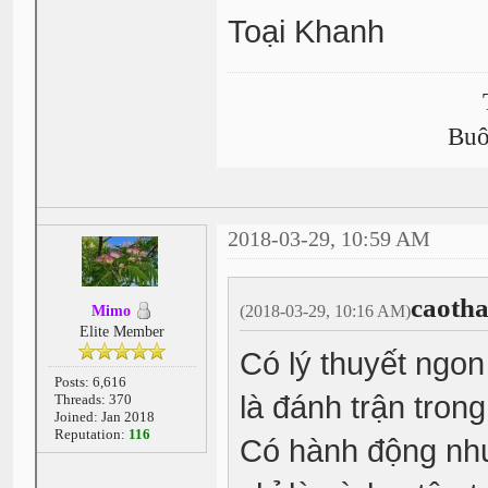
Toại Khanh
Buô
2018-03-29, 10:59 AM
caoth
(2018-03-29, 10:16 AM)
Mimo
Elite Member
Có lý thuyết ngon
Posts: 6,616
là đánh trận tron
Threads: 370
Joined: Jan 2018
Reputation:
116
Có hành động nhưn