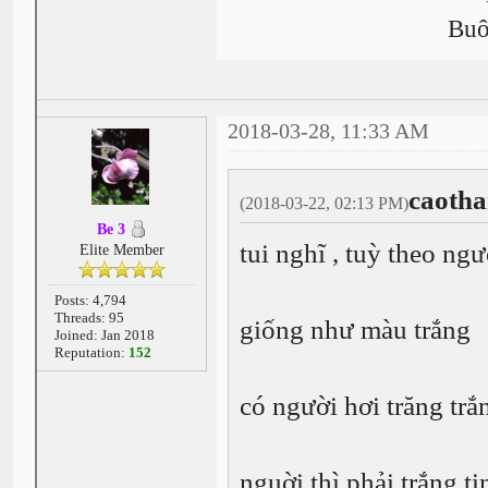
Buô
2018-03-28, 11:33 AM
caotha
(2018-03-22, 02:13 PM)
Be 3
tui nghĩ , tuỳ theo ng
Elite Member
Posts: 4,794
Threads: 95
giống như màu trắng
Joined: Jan 2018
Reputation:
152
có người hơi trăng trắ
nguời thì phải trắng t