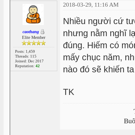
2018-03-29, 11:16 AM
Nhiều người cứ t
nhưng nằm nghĩ lại
caothang
Elite Member
đúng. Hiếm có món
Posts: 1,459
mấy chục năm, như
Threads: 115
Joined: Dec 2017
Reputation:
42
nào đó sẽ khiến ta
TK
Buô