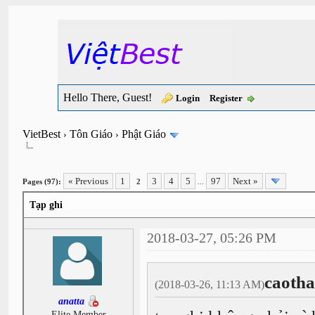
Hello There, Guest!
Login
Register
VietBest
Tôn Giáo
Phật Giáo
›
›
« Previous
1
3
4
5
97
Next »
Pages (97):
2
...
Tạp ghi
2018-03-27, 05:26 PM
caotha
(2018-03-26, 11:13 AM)
anatta
Elite Member