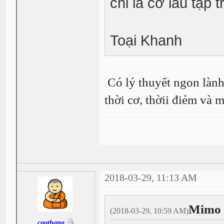
chỉ là cờ lau tập t
Toại Khanh
Có lý thuyết ngon lành
thời cơ, thờii điẻm và 
2018-03-29, 11:13 AM
Mimo 
(2018-03-29, 10:59 AM)
caothang