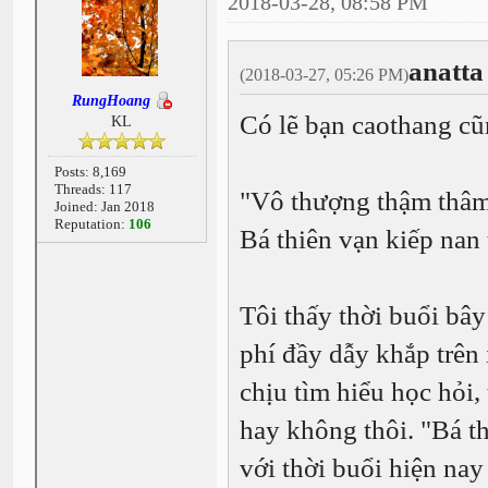
2018-03-28, 08:58 PM
anatta
(2018-03-27, 05:26 PM)
RungHoang
Có lẽ bạn caothang cũ
KL
Posts: 8,169
Threads: 117
"Vô thượng thậm thâm
Joined: Jan 2018
Reputation:
106
Bá thiên vạn kiếp nan 
Tôi thấy thời buổi bây
phí đầy dẫy khắp trên 
chịu tìm hiểu học hỏi,
hay không thôi. "Bá t
với thời buổi hiện nay