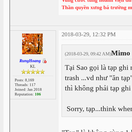
Vung cước tung hoành viện dư
Thần quyền xưng bá trường 
2018-03-29, 12:32 PM
Mimo 
(2018-03-29, 09:42 AM)
RungHoang
Tại Sao gọi là tạp ghi
KL
trash ...vd như "ăn tạp
Posts: 8,169
Threads: 117
thì không phải tạp ghi 
Joined: Jan 2018
Reputation:
106
Sorry, tạp...think when