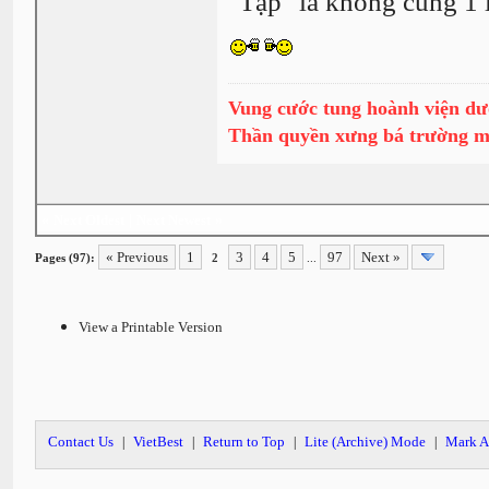
"Tạp" là không cùng 1 
Vung cước tung hoành viện dư
Thần quyền xưng bá trường 
«
Next Oldest
|
Next Newest
»
« Previous
1
3
4
5
97
Next »
Pages (97):
2
...
View a Printable Version
Contact Us
VietBest
Return to Top
Lite (Archive) Mode
Mark A
|
|
|
|