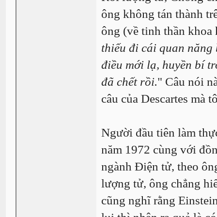
ông không tán thành trê
ông (về tinh thần khoa h
thiếu đi cái quan năng 
điều mới lạ, huyền bí t
đã chết rồi.
" Câu nói n
câu của Descartes mà tô
Người đầu tiên làm thực
năm 1972 cùng với đồng
ngành Điện tử, theo ông
lượng tử, ông chẳng hiểu
cũng nghĩ rằng Einstei