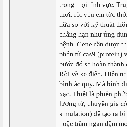
trong mọi lĩnh vực. Truy
thời, rồi yêu em tức th
nữa so với kỹ thuật thô
chẳng hạn như ứng dụn
bệnh. Gene cần được tha
phân tử cas9 (protein) 
bước đó sẽ hoàn thành 
Rồi về xe điện. Hiện na
bình ắc quy. Mà bình đ
xạc. Thiệt là phiền ph
lượng tử, chuyên gia c
simulation) để tạo ra b
hoặc trăm ngàn dặm mới 