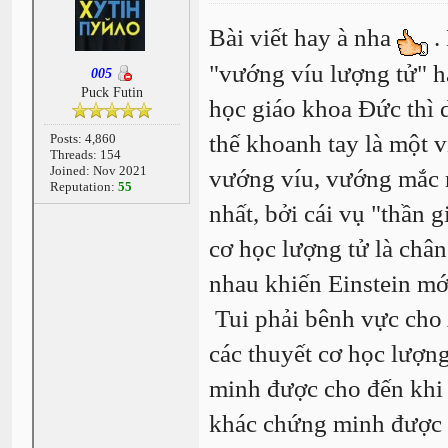
Bài viết hay à nha
.
"vướng víu lượng tử" ha
005
Puck Futin
học giáo khoa Đức thì d
thế khoanh tay là một 
Posts: 4,860
Threads: 154
Joined: Nov 2021
vướng víu, vướng mắc n
Reputation:
55
nhất, bởi cái vụ "thần 
cơ học lượng tử là chân
nhau khiến Einstein mớ
Tui phải bênh vực cho 
các thuyết cơ học lượn
minh được cho đến khi 
khác chứng minh được b