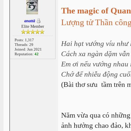
The magic of Qua
Lượng tử Thần côn
anattā
Elite Member
Posts: 1,317
Hai hạt vướng víu như 
Threads: 29
Joined: Jun 2021
Cách xa ngàn dặm vẫn 
Reputation:
42
Em ơi nếu vướng nhau r
Chớ để nhiễu động cuốn
(Bài thơ sưu tầm trên 
Năm vừa qua có những b
ảnh hưởng chao đảo, k