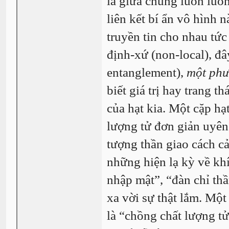
là giữa chúng luôn luôn
liên kết bí ẩn vô hình 
truyền tin cho nhau tức 
định-xứ (non-local), đ
entanglement),
một phư
biết giá trị hay trang th
của hạt kia. Một cặp hạ
lượng tử đơn giản uyên 
tượng thần giao cách cả
những hiện lạ kỳ về kh
nhập mật”, “đàn chỉ th
xa vời sự thật lắm. Một
là “chồng chất lượng t