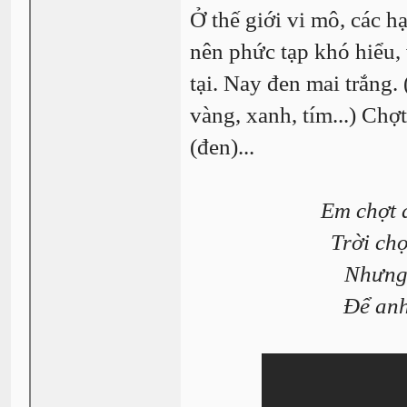
Ở thế giới vi mô, các h
nên phức tạp khó hiểu, 
tại. Nay đen mai trắng.
vàng, xanh, tím...) Chợt
(đen)...
Em chợt đ
Trời ch
Nhưng 
Để anh