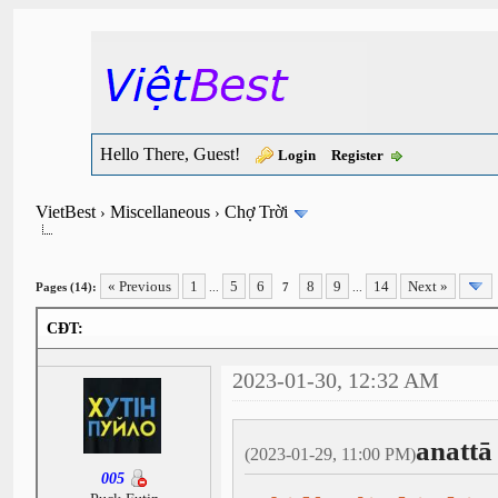
Hello There, Guest!
Login
Register
VietBest
Miscellaneous
Chợ Trời
›
›
« Previous
1
5
6
8
9
14
Next »
Pages (14):
...
7
...
CĐT:
2023-01-30, 12:32 AM
anattā
(2023-01-29, 11:00 PM)
005