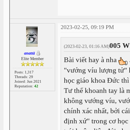
2023-02-25, 09:19 PM
005 W
(2023-02-23, 01:16 AM)
anattā
Bài viết hay à nha
Elite Member
"vướng víu lượng tử" h
Posts: 1,317
Threads: 29
học giáo khoa Đức thì 
Joined: Jun 2021
Reputation:
42
Tư thế khoanh tay là 
không vướng víu, vướn
chính xác nhất, bởi cá
định xứ" trong cơ học 