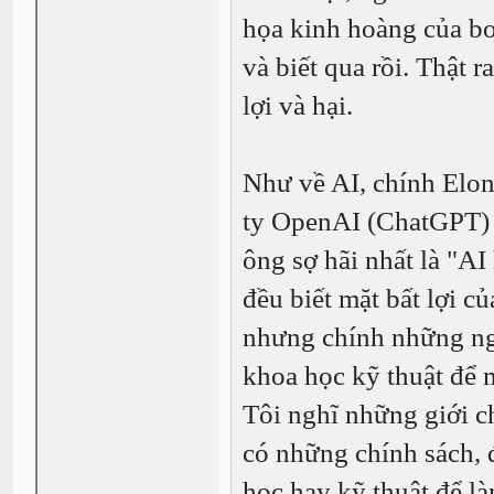
họa kinh hoàng của bo
và biết qua rồi. Thật r
lợi và hại.
Như về AI, chính Elo
ty OpenAI (ChatGPT) c
ông sợ hãi nhất là "AI
đều biết mặt bất lợi c
nhưng chính những ngư
khoa học kỹ thuật để m
Tôi nghĩ những giới c
có những chính sách, 
học hay kỹ thuật để l