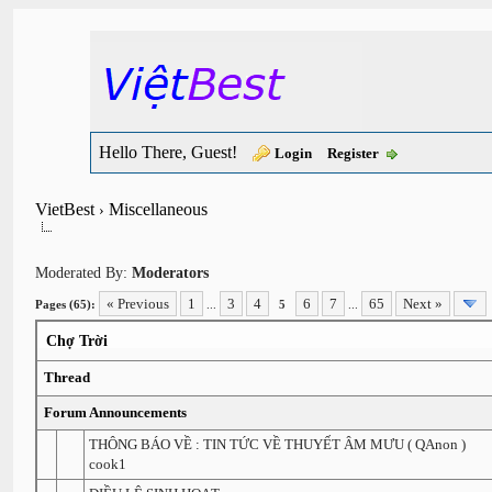
Hello There, Guest!
Login
Register
VietBest
Miscellaneous
›
Moderated By:
Moderators
« Previous
1
3
4
6
7
65
Next »
Pages (65):
...
5
...
Chợ Trời
Thread
Forum Announcements
THÔNG BÁO VỀ : TIN TỨC VỀ THUYẾT ÂM MƯU ( QAnon )
cook1