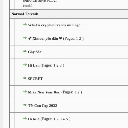
ĐIỀU LỆ SINH HOẠT
cook1
Normal Threads
What is cryptocurrency mining?
💕 Ximuoi yêu dấu ❤
(Pages:
1
2
)
Gây Sốc
Hi Lan
(Pages:
1
2
3
)
SECRET
Mika New Year Res.
(Pages:
1
2
)
Tết Con Cọp 2022
Hi bé 3
(Pages:
1
2
3
4
5
)