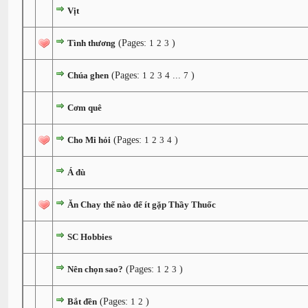
Vịt
Tình thương
(Pages:
1
2
3
)
Chúa ghen
(Pages:
1
2
3
4
...
7
)
Cơm quê
Cho Mi hỏi
(Pages:
1
2
3
4
)
Á đù
Ăn Chay thế nào để ít gặp Thầy Thuốc
SC Hobbies
Nên chọn sao?
(Pages:
1
2
3
)
Bắt đền
(Pages:
1
2
)