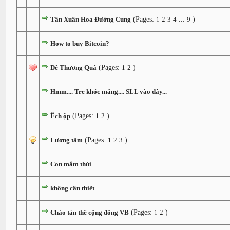
Tân Xuân Hoa Đường Cung
(Pages:
1
2
3
4
...
9
)
How to buy Bitcoin?
Dễ Thương Quá
(Pages:
1
2
)
Hmm.... Tre khóc măng.... SLL vào đây...
Ếch ộp
(Pages:
1
2
)
Lương tâm
(Pages:
1
2
3
)
Con mắm thúi
không cần thiết
Chào tàn thể cộng đồng VB
(Pages:
1
2
)