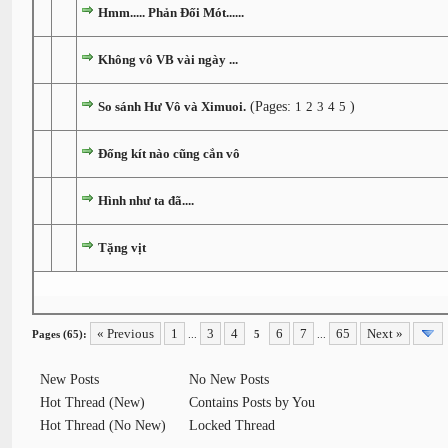
Hmm..... Phản Đối Mót......
Không vô VB vài ngày ...
So sánh Hư Vô và Ximuoi.
(Pages:
1
2
3
4
5
)
Đống kít nào cũng cắn vô
Hình như ta đã....
Tặng vịt
« Previous
1
3
4
6
7
65
Next »
Pages (65):
...
5
...
New Posts
No New Posts
Hot Thread (New)
Contains Posts by You
Hot Thread (No New)
Locked Thread