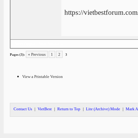
https://vietbestforum.co
«
Next Oldest
|
Next Newest
»
« Previous
1
2
Pages (3):
3
View a Printable Version
Contact Us
VietBest
Return to Top
Lite (Archive) Mode
Mark A
|
|
|
|