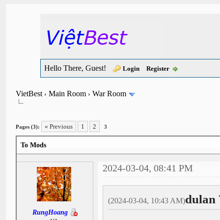
Hello There, Guest!
Login
Register
VietBest
Main Room
War Room
›
›
« Previous
1
2
Pages (3):
3
To Mods
2024-03-04, 08:41 PM
dulan
(2024-03-04, 10:43 AM)
RungHoang