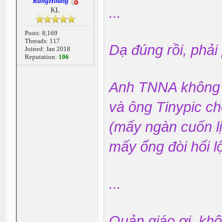
RungHoang
...
KL
Posts: 8,169
Threads: 117
Dạ đúng rồi, phải 
Joined: Jan 2018
Reputation:
106
Anh TNNA không b
và ông Tinypic ch
(mấy ngàn cuốn l
mấy ổng đòi hối 
...
Quản giáo ơi, khô