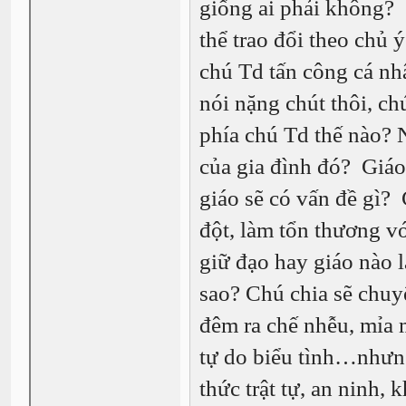
giống ai phải không?
thể trao đổi theo chủ 
chú Td tấn công cá nhâ
nói nặng chút thôi, chú
phía chú Td thế nào? 
của gia đình đó? Giá
giáo sẽ có vấn đề gì
đột, làm tổn thương 
giữ đạo hay giáo nào l
sao? Chú chia sẽ chuyệ
đêm ra chế nhễu, mỉa 
tự do biểu tình…nhưng 
thức trật tự, an ninh,