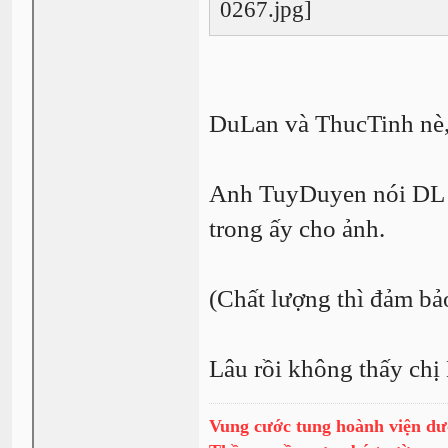
DuLan và ThucTinh nè
Anh TuyDuyen nói DL 
trong ấy cho ảnh.
(Chất lượng thì đảm b
Lâu rồi không thấy chị M
Vung cước tung hoành viện dư