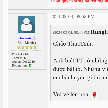
Thần quyền xưng bá trường 
2024-03-04, 08:58 PM
RungH
(2024-03-04, 08:45 PM)
Thuctinh
Chào ThucTinh,
Elite Member
Posts: 4,714
Threads: 6
Anh biết TT có những 
Joined: Dec 2019
Reputation:
43
được bài tỏ. Nhưng viế
em bị chuyện gì thì a
Vui vẻ lên nha