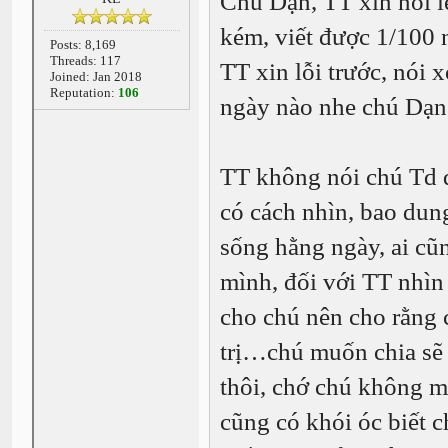
Chú Dạn, TT xin nói lê
kém, viết được 1/100 
Posts: 8,169
Threads: 117
TT xin lỗi trước, nói
Joined: Jan 2018
Reputation:
106
ngày nào nhe chú Dạn
TT không nói chú Td đ
có cách nhìn, bao du
sống hằng ngày, ai cũn
mình, đối với TT nhìn
cho chú nên cho rằng c
trị…chú muốn chia sẽ 
thôi, chớ chú không mu
cũng có khói óc biết c