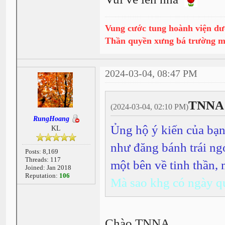
Vung cước tung hoành viện dư
Thần quyền xưng bá trường 
2024-03-04, 08:47 PM
TNNA 
(2024-03-04, 02:10 PM)
RungHoang
Ủng hộ ý kiến của bạn
KL
như đăng bánh trái ng
Posts: 8,169
Threads: 117
một bên về tinh thần,
Joined: Jan 2018
Reputation:
106
Mà sao khg có ngày q
Chào TNNA,