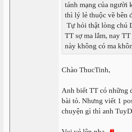
tánh mạng của người 
thì lý lẻ thuộc về bên
Tự hỏi thật lòng chú 
TT sợ ma lắm, nay TT 
này không có ma khôn
Chào ThucTinh,
Anh biết TT có những đ
bài tỏ. Nhưng viết 1 po
chuyện gì thì anh TuyD
Vui vẻ lên nha