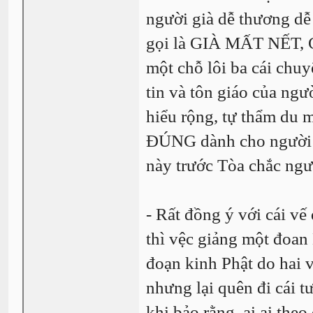
người già dễ thương dễ
gọi là GIÀ MẤT NẾT, GI
một chỗ lôi ba cái chu
tin và tôn giáo của ngư
hiểu rộng, tự thẩm du 
ĐÚNG dành cho người g
này trước Tòa chắc ngư
- Rất đồng ý với cái vế
thì vệc giảng một đoan
đoạn kinh Phật do hai 
nhưng lại quên đi cái t
khi bảo rằng, ai ai th