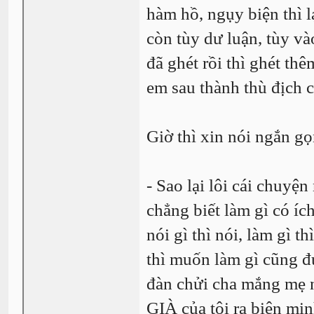
hàm hồ, ngụy biện thì 
còn tùy dư luận, tùy và
đã ghét rồi thì ghét th
em sau thành thù địch 
Giờ thì xin nói ngắn g
- Sao lại lôi cái chuyệ
chẳng biết làm gì có íc
nói gì thì nói, làm gì t
thì muốn làm gì cũng đư
đàn chửi cha mắng mẹ ng
GIÀ của tôi ra biện min