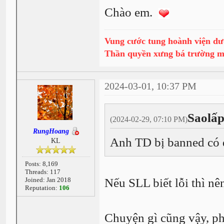
Chào em.
Vung cước tung hoành viện dư
Thần quyền xưng bá trường 
2024-03-01, 10:37 PM
Saolấp
(2024-02-29, 07:10 PM)
RungHoang
Anh TD bị banned có d
KL
Posts: 8,169
Threads: 117
Joined: Jan 2018
Nếu SLL biết lỗi thì n
Reputation:
106
Chuyện gì cũng vậy, ph