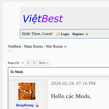
Hello There, Guest!
Login
Register
VietBest
Main Room
War Room
›
›
2
3
Next »
Pages (3):
1
To Mods
2024-02-24, 07:16 PM
Hello các Mods,
RungHoang