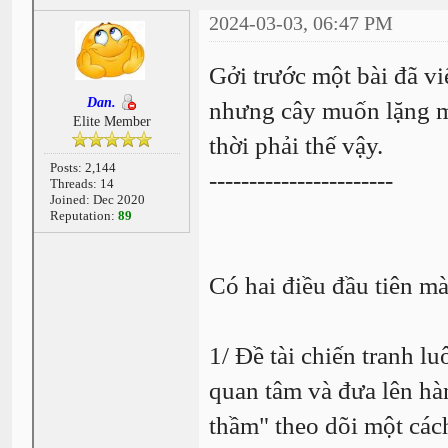
2024-03-03, 06:47 PM
Gởi trước một bài đã v
Dan.
nhưng cây muốn lặng mà
Elite Member
thời phải thế vậy.
Posts: 2,144
-----------------------
Threads: 14
Joined: Dec 2020
Reputation:
89
Có hai điều đầu tiên mà
1/ Đề tài chiến tranh lu
quan tâm và đưa lên hà
thầm" theo dõi một cách