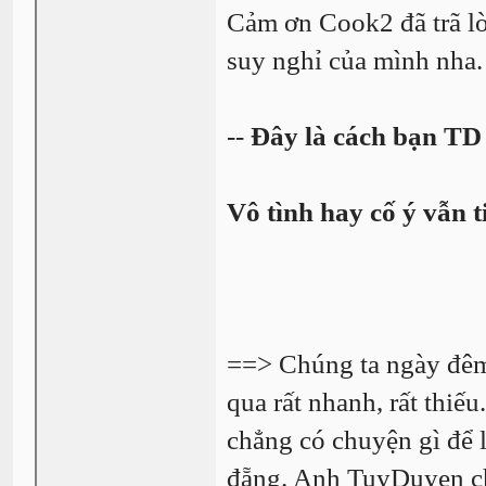
Cảm ơn Cook2 đã trã lời
suy nghỉ của mình nha.
--
Đây là cách bạn TD
Vô tình hay cố ý vẫn t
==> Chúng ta ngày đêm 
qua rất nhanh, rất thiế
chẳng có chuyện gì để l
đẵng. Anh TuyDuyen ch