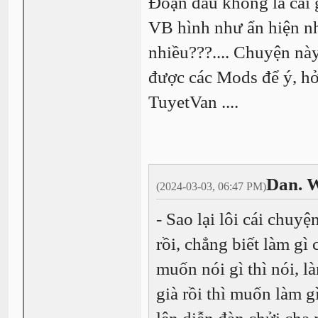
Đoạn đầu không là cái 
VB hình như ẩn hiện n
nhiều???.... Chuyện này
được các Mods để ý, hở
TuyetVan ....
Dan. W
(2024-03-03, 06:47 PM)
- Sao lại lôi cái chuy
rồi, chẳng biết làm gì
muốn nói gì thì nói, l
già rồi thì muốn làm g