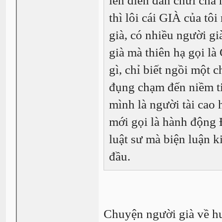
lên diễn đàn chửi cha
thì lôi cái GIÀ của tô
già, có nhiều người g
già mà thiên hạ gọi 
gì, chỉ biết ngồi một 
đụng chạm đến niềm ti
mình là người tài cao 
mới gọi là hành động
luật sư mà biện luận k
đầu.
Chuyện người già về hưu