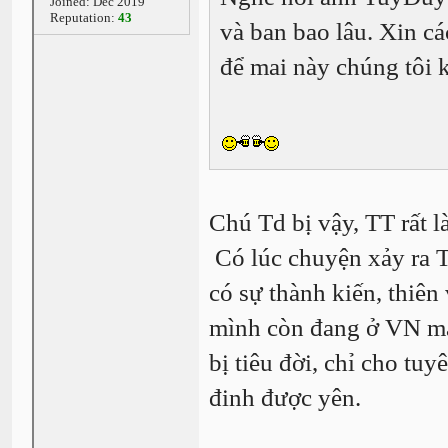
Joined: Dec 2019
Reputation:
43
và ban bao lâu. Xin cá
để mai này chúng tôi 
Chú Td bị vậy, TT rất 
Có lúc chuyện xảy ra T
có sự thành kiến, thiê
mình còn đang ở VN mà
bị tiêu đời, chỉ cho tu
đinh được yên.