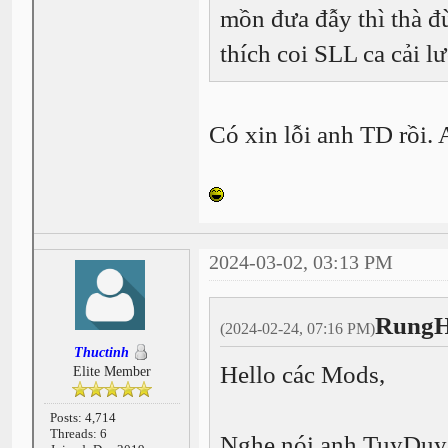
mồn đưa đẫy thì thà 
thích coi SLL ca cải l
Có xin lỗi anh TD rồi.
2024-03-02, 03:13 PM
RungH
(2024-02-24, 07:16 PM)
Thuctinh
Hello các Mods,
Elite Member
Posts: 4,714
Threads: 6
Nghe nói anh TuyDuye