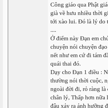
Công giáo qua Phật giáo
già về hưu nhiều thời 
tới xào lui. Đó là lý d
....
Ở điểm này Đạn em chửi
chuyện nói chuyện đạo v
nết như em cứ đi tám đ
quái thai đó.
Dạy cho Đạn 1 điều : Ng
thường nói thời cuộc, 
ngoài đời đi, rỏ ràng l
chân lý, Thấp hơn nữa l
đâu xảy ra ảnh hưỡng đ