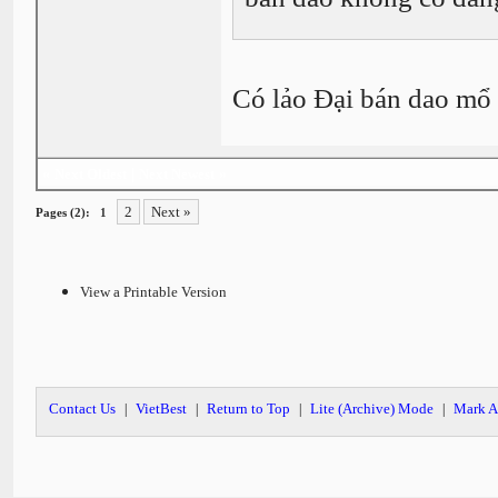
Có lảo Đại bán dao mổ 
«
Next Oldest
|
Next Newest
»
2
Next »
Pages (2):
1
View a Printable Version
Contact Us
VietBest
Return to Top
Lite (Archive) Mode
Mark A
|
|
|
|