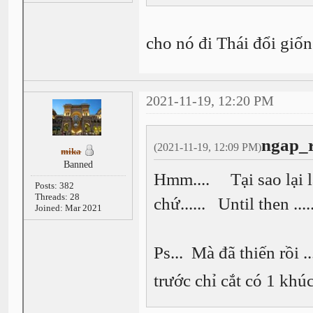
cho nó đi Thái đổi giố
2021-11-19, 12:20 PM
ngap_r
(2021-11-19, 12:09 PM)
mika
Banned
Hmm.... Tại sao lại là
Posts: 382
Threads: 28
chứ...... Until then ...
Joined: Mar 2021
Ps... Mà đã thiến rồi ..
trước chỉ cắt có 1 khú