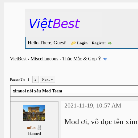
Hello There, Guest!
Login
Register
VietBest
Miscellaneous
Thắc Mắc & Góp Ý
›
›
2
Next »
Pages (2):
1
ximuoi nói xấu Mod Team
2021-11-19, 10:57 AM
Mod ơi, vô đọc tên xi
mika
Banned