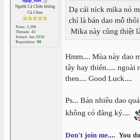
ngap_ruoi
Người Cà Chớn không
Dạ cái nick mika nó mé
Cà Chua
chỉ là bán dao mỗ thôi 
Posts: 3,396
Mika này cũng thiệt l
Threads: 43
Joined: Jan 2018
Reputation:
98
Hmm.... Mùa này dao mổ
tây hay thiến..... ngoài 
then.... Good Luck....
Ps... Bán nhiêu dao quá.
không có đăng ký....
Don't join me....
You do