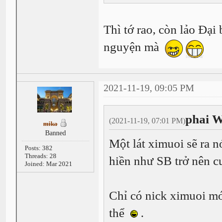
Thì tớ rao, còn lảo Đại 
nguyện mà
2021-11-19, 09:05 PM
phai W
(2021-11-19, 07:01 PM)
mika
Banned
Một lát ximuoi sẽ ra n
Posts: 382
Threads: 28
hiền như SB trở nên c
Joined: Mar 2021
Chỉ có nick ximuoi mớ
thể
.