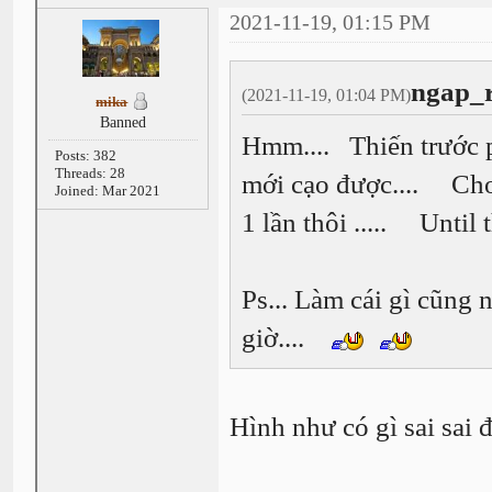
2021-11-19, 01:15 PM
ngap_r
(2021-11-19, 01:04 PM)
mika
Banned
Hmm.... Thiến trước ph
Posts: 382
Threads: 28
mới cạo được.... Cho n
Joined: Mar 2021
1 lần thôi ..... Until 
Ps... Làm cái gì cũng n
giờ....
Hình như có gì sai sai