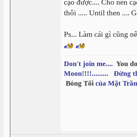
cạo được.... Cho nên cạo
thôi ..... Until then ....
Ps... Làm cái gì cũng nên
Don't join me....
You do
Moon!!!!......... Đừng t
Bóng Tối
của Mặt Trăn