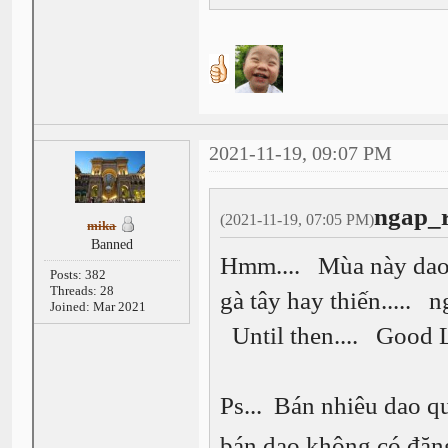
2021-11-19, 09:07 PM
ngap_r
(2021-11-19, 07:05 PM)
mika
Banned
Hmm.... Mùa này dao m
Posts: 382
Threads: 28
gà tây hay thiến..... n
Joined: Mar 2021
Until then.... Good 
Ps... Bán nhiêu dao qu
bán dao không có đăn