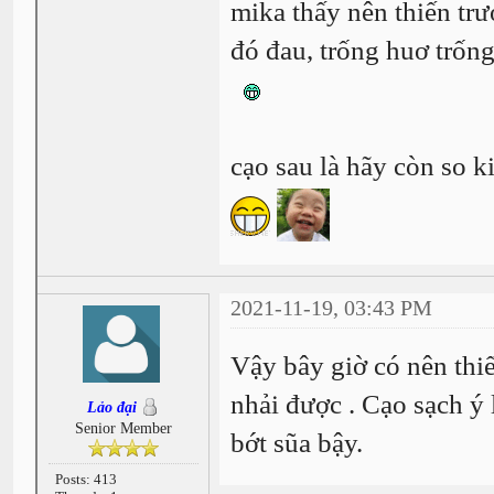
mika thấy nên thiến trướ
đó đau, trống huơ trống
cạo sau là hãy còn so k
2021-11-19, 03:43 PM
Vậy bây giờ có nên thiế
nhải được . Cạo sạch ý 
Lảo đại
Senior Member
bớt sũa bậy.
Posts: 413