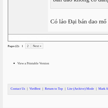
Có lảo Đại bán dao mổ 
«
Next Oldest
|
Next Newest
»
2
Next »
Pages (2):
1
View a Printable Version
Contact Us
VietBest
Return to Top
Lite (Archive) Mode
Mark A
|
|
|
|