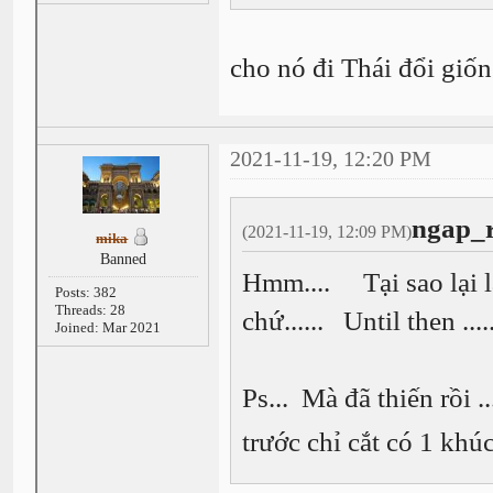
cho nó đi Thái đổi giố
2021-11-19, 12:20 PM
ngap_r
(2021-11-19, 12:09 PM)
mika
Banned
Hmm.... Tại sao lại là
Posts: 382
Threads: 28
chứ...... Until then ...
Joined: Mar 2021
Ps... Mà đã thiến rồi ..
trước chỉ cắt có 1 khú