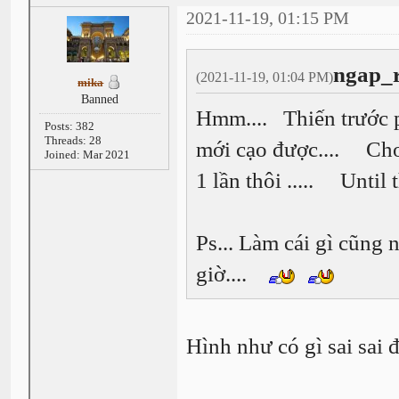
2021-11-19, 01:15 PM
ngap_r
(2021-11-19, 01:04 PM)
mika
Banned
Hmm.... Thiến trước ph
Posts: 382
Threads: 28
mới cạo được.... Cho n
Joined: Mar 2021
1 lần thôi ..... Until 
Ps... Làm cái gì cũng n
giờ....
Hình như có gì sai sai