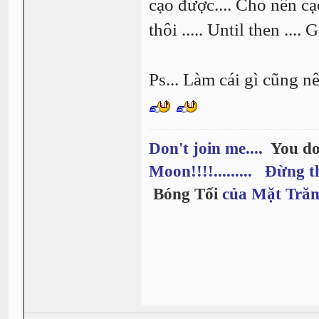
cạo được.... Cho nên cạo
thôi ..... Until then ....
Ps... Làm cái gì cũng nên
Don't join me....
You do
Moon!!!!......... Đừng t
Bóng Tối
của Mặt Trăn