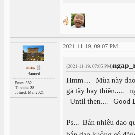
2021-11-19, 09:07 PM
ngap_r
(2021-11-19, 07:05 PM)
mika
Banned
Hmm.... Mùa này dao m
Posts: 382
Threads: 28
gà tây hay thiến..... n
Joined: Mar 2021
Until then.... Good 
Ps... Bán nhiêu dao qu
bán dao không có đăn