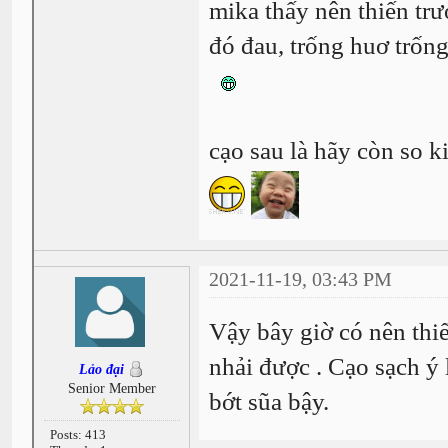
mika thấy nên thiến trướ
đó đau, trống huơ trống
cạo sau là hãy còn so k
2021-11-19, 03:43 PM
Vậy bây giờ có nên thiế
nhải được . Cạo sạch ý 
Lảo đại
Senior Member
bớt sũa bậy.
Posts: 413