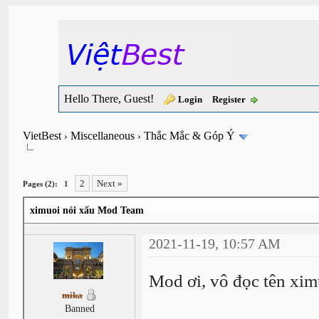
Hello There, Guest!
Login
Register
VietBest
Miscellaneous
Thắc Mắc & Góp Ý
›
›
2
Next »
Pages (2):
1
ximuoi nói xấu Mod Team
2021-11-19, 10:57 AM
Mod ơi, vô đọc tên xi
mika
Banned