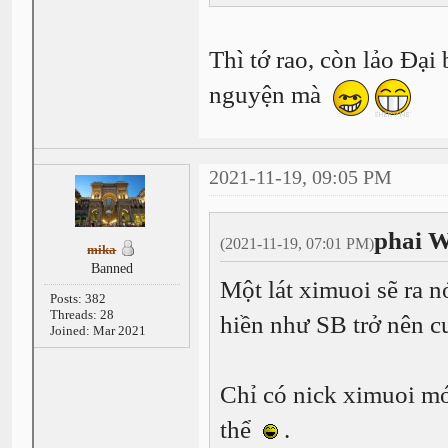
Thì tớ rao, còn lảo Đại 
nguyện mà
2021-11-19, 09:05 PM
phai W
(2021-11-19, 07:01 PM)
mika
Banned
Một lát ximuoi sẽ ra n
Posts: 382
Threads: 28
hiền như SB trở nên c
Joined: Mar 2021
Chỉ có nick ximuoi mớ
thể
.