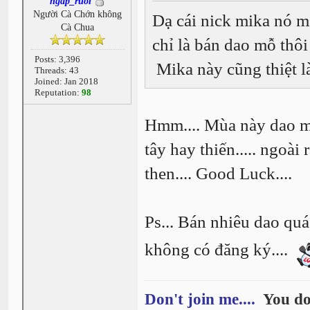
ngap_ruoi
Người Cà Chớn không
Dạ cái nick mika nó mé
Cà Chua
chỉ là bán dao mỗ thôi 
Posts: 3,396
Mika này cũng thiệt l
Threads: 43
Joined: Jan 2018
Reputation:
98
Hmm.... Mùa này dao mổ
tây hay thiến..... ngoài 
then.... Good Luck....
Ps... Bán nhiêu dao quá.
không có đăng ký....
Don't join me....
You do