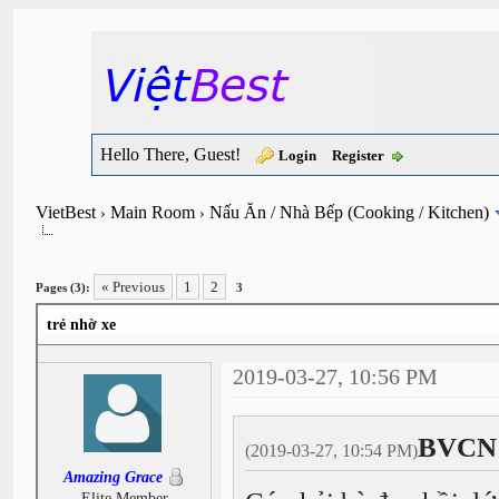
Hello There, Guest!
Login
Register
VietBest
Main Room
Nấu Ăn / Nhà Bếp (Cooking / Kitchen)
›
›
« Previous
1
2
Pages (3):
3
trẻ nhờ xe
2019-03-27, 10:56 PM
BVCN 
(2019-03-27, 10:54 PM)
Amazing Grace
Elite Member