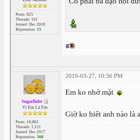
Có phải bà đạo hồi d
Posts: 825
Threads: 101
Joined: Dec 2018
Reputation:
15
2019-03-27, 10:56 PM
Em ko nhớ mặt
SugarBabe
Vì Em Là Em
Giờ ko biết anh nào là
Posts: 16,002
Threads: 1,121
Joined: Dec 2017
Reputation:
368