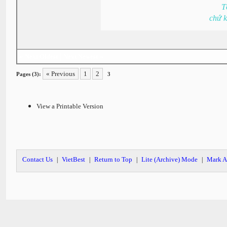
T
chứ 
«
Next Oldest
|
Next Newest
»
« Previous
1
2
Pages (3):
3
View a Printable Version
Contact Us
VietBest
Return to Top
Lite (Archive) Mode
Mark A
|
|
|
|