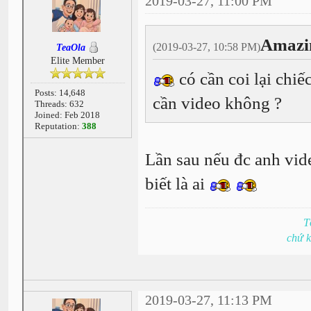
2019-03-27, 11:00 PM
Amazi
(2019-03-27, 10:58 PM)
TeaOla
Elite Member
có cần coi lại chiế
Posts: 14,648
cần video không ?
Threads: 632
Joined: Feb 2018
Reputation:
388
Lần sau nếu đc anh vi
biết là ai
T
chứ 
2019-03-27, 11:13 PM