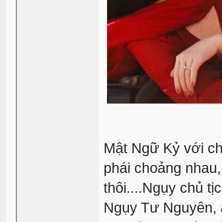
Mật Ngữ Kỷ với ch
phái choảng nhau,
thôi....Ngụy chủ t
Ngụy Tư Nguyên, a