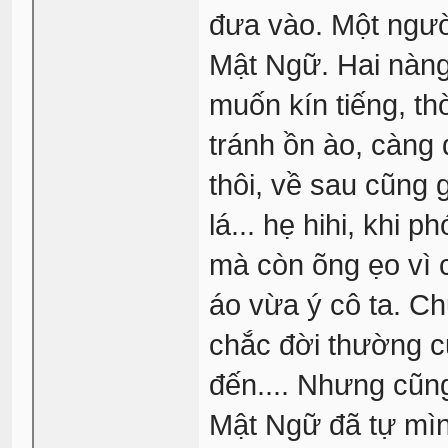
đưa vào. Một ngườ
Mật Ngữ. Hai nàng
muốn kín tiếng, th
tránh ồn ào, càng 
thôi, về sau cũng 
lá... hẹ hihi, khi 
mà còn õng ẹo vì c
áo vừa ý cô ta. Chu
chắc đời thường cũ
đến.... Nhưng cũn
Mật Ngữ đã tự mình