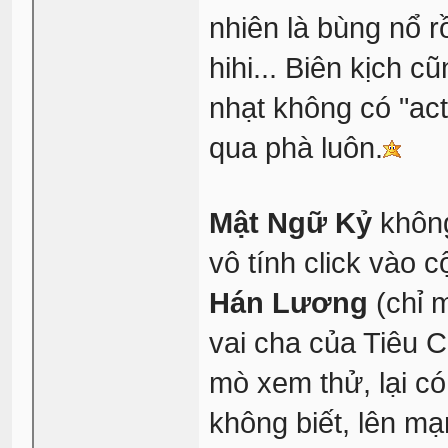
nhiên là bùng nổ rồ
hihi... Biên kịch 
nhạt không có "act
qua phà luôn.
Mật Ngữ Kỷ
không
vô tính click vào c
Hán Lương
(chỉ 
vai cha của Tiêu C
mò xem thử, lại có
không biết, lên mạ