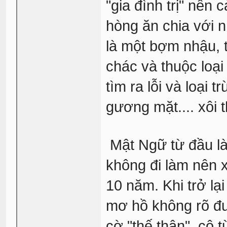
"gia đình trị" nên
hòng ăn chia với n
là một bợm nhậu, 
chác và thuộc loạ
tìm ra lỗi và loại 
gương mặt.... xôi 
Mật Ngữ từ đầu là
không đi làm nên 
10 năm. Khi trở lạ
mơ hồ không rõ đư
cờ "thế thân", cô 