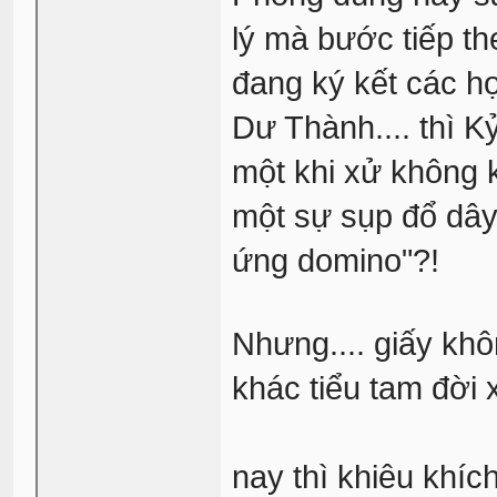
lý mà bước tiếp th
đang ký kết các hợ
Dư Thành.... thì K
một khi xử không k
một sự sụp đổ dây
ứng domino"?!
Nhưng.... giấy khô
khác tiểu tam đời 
nay thì khiêu khíc