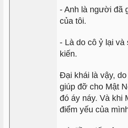
- Anh là người đã 
của tôi.
- Là do cô ỷ lại v
kiến.
Đại khái là vậy, d
giúp đỡ cho Mật Ng
đó áy náy. Và khi
điểm yếu của mình,