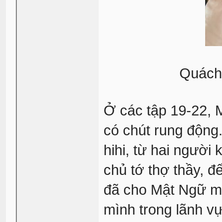
Quách 
Ở các tập 19-22, 
có chút rung động
hihi, từ hai người
chủ tớ thợ thầy, đ
đã cho Mật Ngữ mộ
mình trong lãnh vự