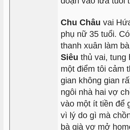
đoạn vào lứa tuổi 
Chu Châu
vai Hứa
phụ nữ 35 tuổi. C
thanh xuân làm bà 
Siêu
thủ vai, tun
một điểm tôi cảm t
gian không gian rấ
ngôi nhà hai vợ c
vào một ít tiền để
vì lý do gì mà chồn
bà già vợ mở home