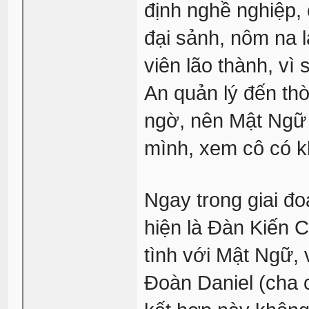
định nghề nghiệp,
đại sảnh, nôm na là
viên lão thành, v
An quản lý đến thờ
ngờ, nên Mật Ngữ 
mình, xem cô có k
Ngay trong giai đ
hiện là Đàn Kiến C
tình với Mật Ngữ, v
Đoàn Daniel (cha 