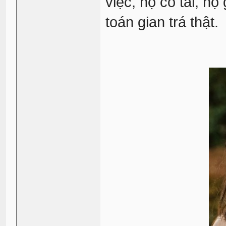
việc, họ có tài, h
toán gian trá thật.