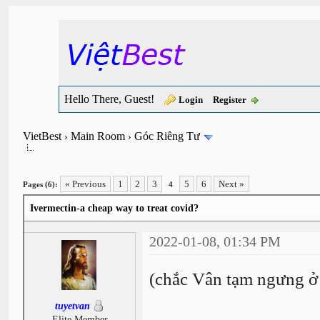
Hello There, Guest!
Login
Register
VietBest
Main Room
Góc Riêng Tư
›
›
« Previous
1
2
3
5
6
Next »
Pages (6):
4
Ivermectin-a cheap way to treat covid?
2022-01-08, 01:34 PM
(chắc Vân tạm ngưng ở đ
tuyetvan
Elite Member