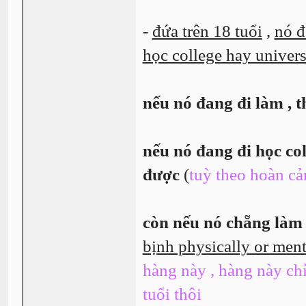
-
đứa trên 18 tuổi
,
nó đ
học college hay univers
nếu nó đang đi làm , 
nếu nó đang đi học col
được
(
tuỳ theo hoàn cả
còn nếu nó chẵng làm g
bịnh physically or ment
hàng này , hàng này ch
tuổi thôi