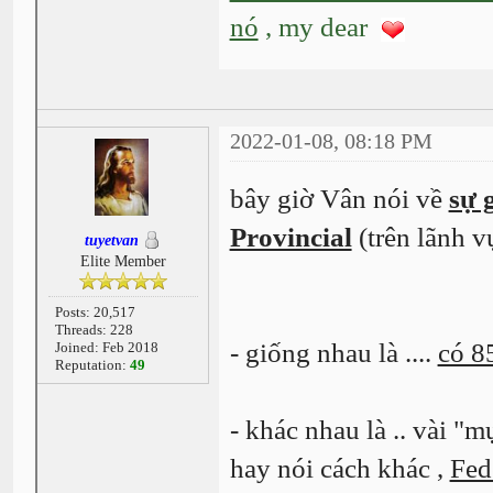
nó
, my dear
2022-01-08, 08:18 PM
bây giờ Vân nói về
sự 
Provincial
(trên lãnh 
tuyetvan
Elite Member
Posts: 20,517
Threads: 228
- giống nhau là ....
có 8
Joined: Feb 2018
Reputation:
49
- khác nhau là .. vài "m
hay nói cách khác ,
Fed