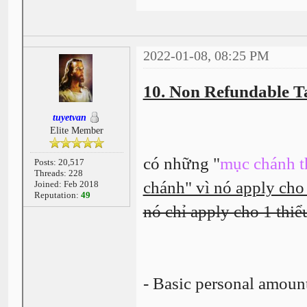
2022-01-08, 08:25 PM
10. Non Refundable Ta
tuyetvan
Elite Member
có những "
mục chánh 
Posts: 20,517
Threads: 228
chánh" vì nó apply cho
Joined: Feb 2018
Reputation:
49
nó chỉ apply cho 1 thiể
- Basic personal amount