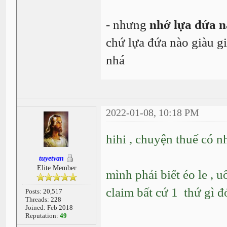
- nhưng
nhớ lựa đứa n
chứ lựa đứa nào giàu g
nhá
2022-01-08, 10:18 PM
hihi , chuyện thuế có n
tuyetvan
Elite Member
mình phải biết éo le , 
claim bất cứ 1 thứ gì đ
Posts: 20,517
Threads: 228
Joined: Feb 2018
Reputation:
49