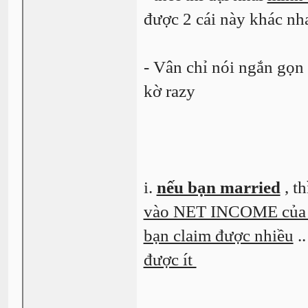
được 2 cái này khác nh
- Vân chỉ nói ngắn gọn t
kờ razy
i.
nếu bạn married
, t
vào NET INCOME của 
bạn claim được nhiều
.
được ít