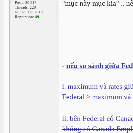
"mục này mục kia" .. n
Posts: 20,517
Threads: 228
Joined: Feb 2018
Reputation:
49
-
nếu so sánh giữa Fed
i. maximum
và rates gi
Federal
>
maximum
và
ii. bên Federal có Can
không có Canada Empl