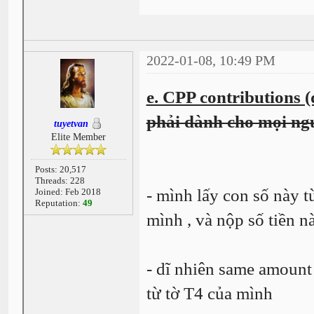
2022-01-08, 10:49 PM
e. CPP contributions 
phải dành cho mọi ng
tuyetvan
Elite Member
Posts: 20,517
Threads: 228
- mình lấy con số này t
Joined: Feb 2018
Reputation:
49
mình , và nộp số tiền n
- dĩ nhiên same amount 
từ tờ T4 của mình