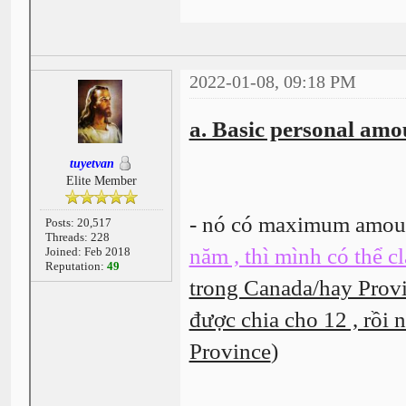
2022-01-08, 09:18 PM
a. Basic personal amo
tuyetvan
Elite Member
- nó có maximum amoun
Posts: 20,517
Threads: 228
năm , thì mình có thể
Joined: Feb 2018
Reputation:
49
trong Canada/hay Provi
được chia cho 12 , rồi
Province
)