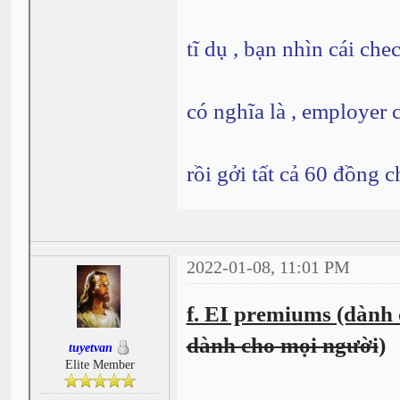
tĩ dụ , bạn nhìn cái ch
có nghĩa là , employer
rồi gởi tất cả 60 đồng 
2022-01-08, 11:01 PM
f. EI premiums (dành 
dành cho mọi người
)
tuyetvan
Elite Member