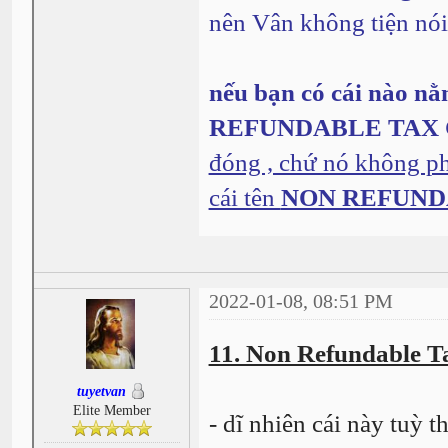
nên Vân không tiện nói
nếu bạn có cái nào nằ
REFUNDABLE TAX 
đóng , chứ nó không phả
cái tên
NON REFUND
2022-01-08, 08:51 PM
11. Non Refundable Ta
tuyetvan
Elite Member
- dĩ nhiên cái này tuỳ 