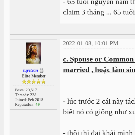
- 65 tuổi nguyên năm th
claim 3 tháng ... 65 tuổ
2022-01-08, 10:01 PM
c. Spouse or Common 
married , hoặc làm sin
tuyetvan
Elite Member
Posts: 20,517
Threads: 228
- lúc trước 2 cái này tá
Joined: Feb 2018
Reputation:
49
biết nó có giống như 
- thôi thì đại khái
mình 