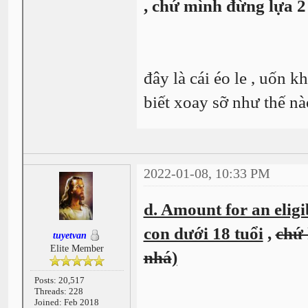
, chứ mình đừng lựa 2
đây là cái éo le , uốn 
biết xoay sỡ như thế n
2022-01-08, 10:33 PM
d. Amount for an elig
con dưới 18 tuổi
,
chứ 
tuyetvan
Elite Member
nhá
)
Posts: 20,517
Threads: 228
Joined: Feb 2018