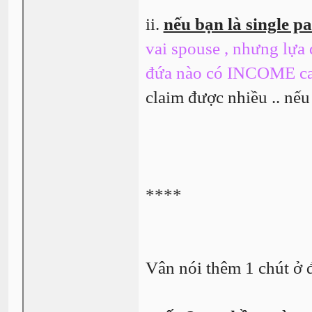
ii.
nếu bạn là single p
vai spouse , nhưng lự
đứa nào có INCOME ca
claim được nhiều .. nế
****
Vân nói thêm 1 chút ở 