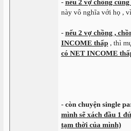
-
nếu 2 vợ chồng cùn
này vô nghĩa với họ , 
-
nếu 2 vợ chồng , chồ
INCOME thấp
, thì m
có NET INCOME thấp 
-
còn chuyện single pa
mình sẽ xách đầu 1 đứ
tạm thời của mình)