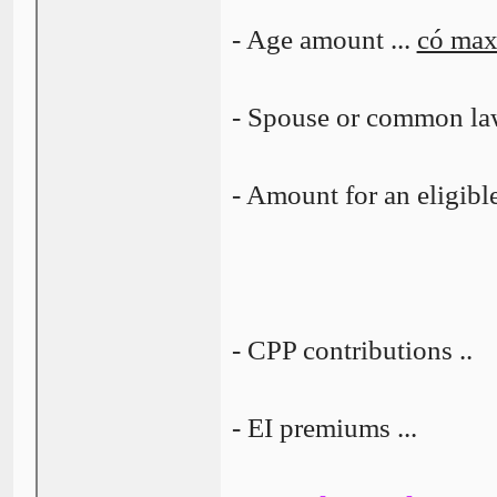
- Age amount ...
có ma
- Spouse or common law
- Amount for an eligible
- CPP contributions ..
- EI premiums ...