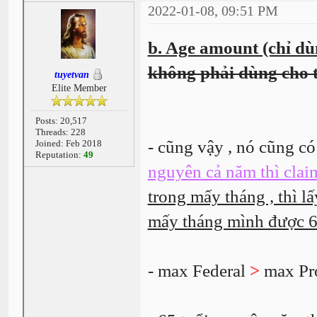
2022-01-08, 09:51 PM
b. Age amount (chỉ dùn
không phải dùng cho t
tuyetvan
Elite Member
Posts: 20,517
Threads: 228
- cũng vậy , nó cũng 
Joined: Feb 2018
Reputation:
49
nguyên cả năm thì cl
trong mấy tháng , thì 
mấy tháng mình được 6
- max Federal
>
max Pr