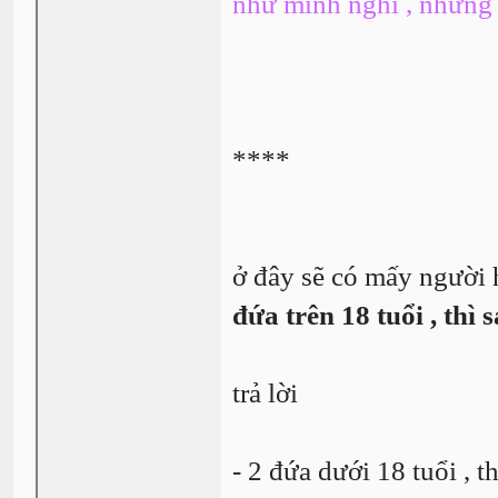
như mình nghĩ , nhưng 
****
ở đây sẽ có mấy người 
đứa trên 18 tuổi , thì 
trả lời
- 2 đứa dưới 18 tuổi , t