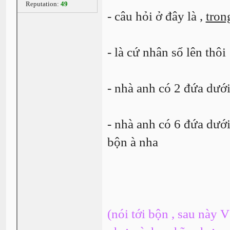
Reputation:
49
- câu hỏi ở đây là ,
tron
- là cứ nhân sổ lên thô
- nhà anh có 2 đứa dưới
- nhà anh có 6 đứa dưới
bộn à nha
(nói tới bộn , sau này 