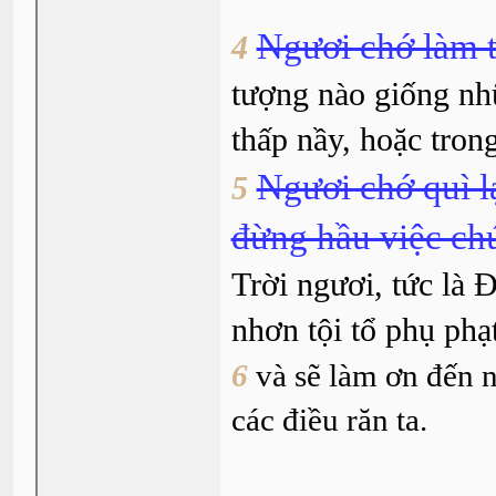
Ngươi chớ làm 
4
tượng nào giống nhữ
thấp nầy, hoặc tron
Ngươi chớ quì l
5
đừng hầu việc ch
Trời ngươi, tức là Ð
nhơn tội tổ phụ phạ
6
và sẽ làm ơn đến 
các điều răn ta.