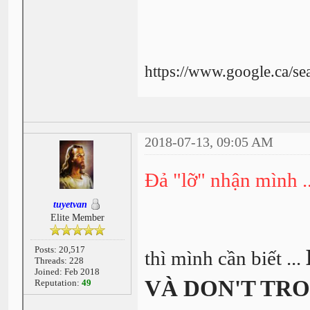
https://www.google.ca/s
2018-07-13, 09:05 AM
Đả "lỡ" nhận mình ...
tuyetvan
Elite Member
Posts: 20,517
thì mình cần biết ...
Threads: 228
Joined: Feb 2018
VÀ DON'T TR
Reputation:
49