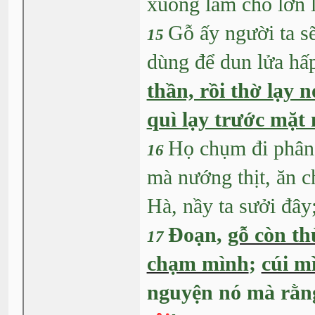
xuống làm cho lớn 
Gỗ ấy người ta s
15
dùng để dun lửa hấ
thần, rồi thờ lạy
quì lạy trước mặt 
Họ chụm đi phân 
16
mà nướng thịt, ăn c
Hà, nầy ta sưởi đây
Ðoạn,
gỗ còn th
17
chạm mình
;
cúi m
nguyện nó mà rằn