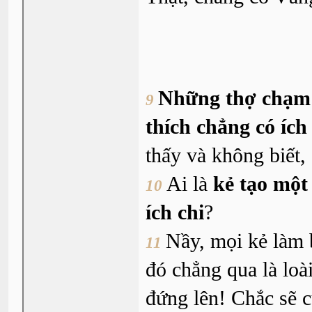
Những thợ chạm t
9
thích chẳng có ích 
thấy và không biết,
Ai là
kẻ tạo một
10
ích chi
?
Nầy, mọi kẻ làm 
11
đó chẳng qua là loà
đứng lên! Chắc sẽ 