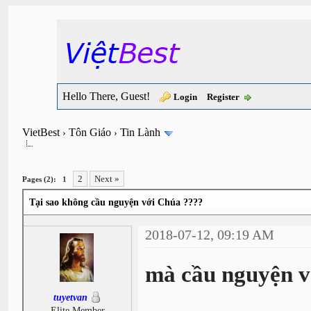
Hello There, Guest!
Login
Register
VietBest
Tôn Giáo
Tin Lành
›
›
2
Next »
Pages (2):
1
Tại sao không cầu nguyện với Chúa ????
2018-07-12, 09:19 AM
mà cầu nguyện v
tuyetvan
Elite Member