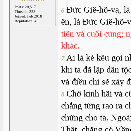
Posts: 20,517
Ðức Giê-hô-va, là
6
Threads: 228
Joined: Feb 2018
ên, là Ðức Giê-hô-
Reputation:
49
tiên và cuối cùng; 
khác.
Ai là kẻ kêu gọi n
7
khi ta đã lập dân tộ
và điều chi sẽ xảy 
Chớ kinh hãi và c
8
chẳng từng rao ra c
chứng cho ta. Ngoà
Thật, chẳng có Vần