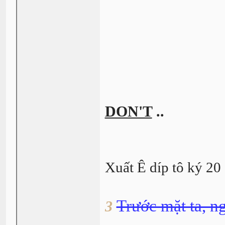
DON'T
..
Xuất Ê díp tô ký 20
Trước mặt ta, n
3