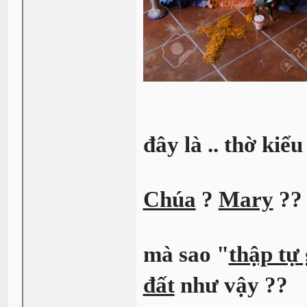
đây là .. thờ kiểu
Chúa
?
Mary
?
mà sao "
thập tự 
đất
như vậy ??