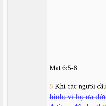
Mat 6:5-8
5
Khi các ngươi cầ
hình; vì họ ưa đứ