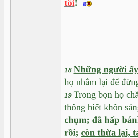
tôi
!
Những người ấy 
18
họ nhắm lại để đừng
Trong bọn họ chẳn
19
thông biết khôn sá
chụm; đã hấp bánh
rồi;
còn thừa lại, 