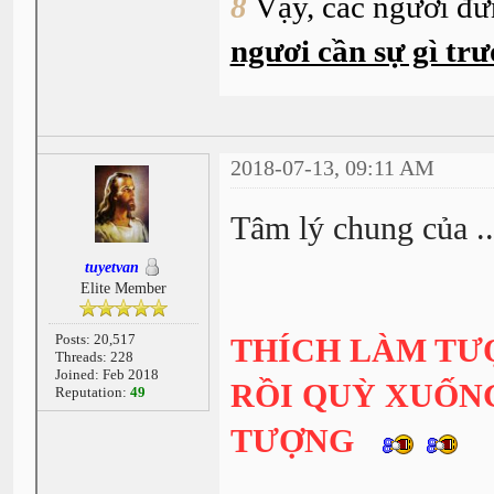
8
Vậy, các ngươi đừ
ngươi cần sự gì trư
2018-07-13, 09:11 AM
Tâm lý chung của ..
tuyetvan
Elite Member
Posts: 20,517
THÍCH LÀM TƯ
Threads: 228
Joined: Feb 2018
RỒI QUỲ XUỐNG
Reputation:
49
TƯỢNG