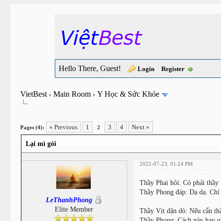
Hello There, Guest!
Login
Register
VietBest
Main Room
Y Học & Sức Khỏe
›
›
« Previous
1
3
4
Next »
Pages (4):
2
Lại mì gói
2022-07-23, 01:24 PM
Thầy Phai hỏi: Có phải thầ
Thầy Phong đáp: Dạ dạ. Chí 
LeThanhPhong
Elite Member
Thầy Vịt dặn dò:
Nếu cẩn th
Thầy Phong: Cách này hay q