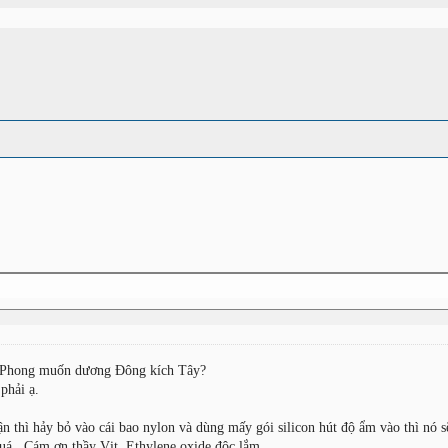
y Phong muốn dương Đông kích Tây?
phải ạ.
ận thì hảy bỏ vào cái bao nylon và dùng mấy gói silicon hút độ ẩm vào thì nó
uá. Cám ơn thầy Vịt. Ethylene oxide độc lắm.