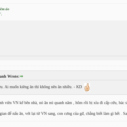
hêm áo
".
anh Wrote:
iều. Ai muốn kiêng ăn thì không nên ăn nhiều. - KD
nh viên VN kế bên nhà, nó ăn mì quanh năm , hôm rồi bị xỉu đi cấp cứu, bác s
 gian để nấu ăn, với lại từ VN sang, con cưng của gđ, chẳng biết làm gì hết . 