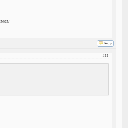
95695/
Reply
#22