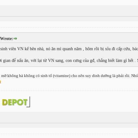
 Wrote:
sinh viên VN kế bên nhà, nó ăn mì quanh năm , hôm rồi bị xỉu đi cấp cứu, bác
ời gian để nấu ăn, với lại từ VN sang, con cưng của gđ, chẳng biết làm gì hết 
à mỡ không hà không có sinh tố (vitamine) cho nên suy dinh dưỡng là phải rồi. Nh