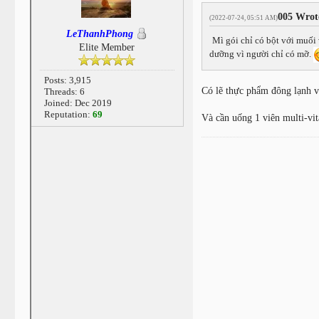
005 Wrot
(2022-07-24, 05:51 AM)
LeThanhPhong
Mì gói chỉ có bột với muối
Elite Member
dưỡng vì người chỉ có mỡ.
Posts: 3,915
Có lẽ thực phẩm đông lạnh và
Threads: 6
Joined: Dec 2019
Reputation:
69
Và cần uống 1 viên multi-vi