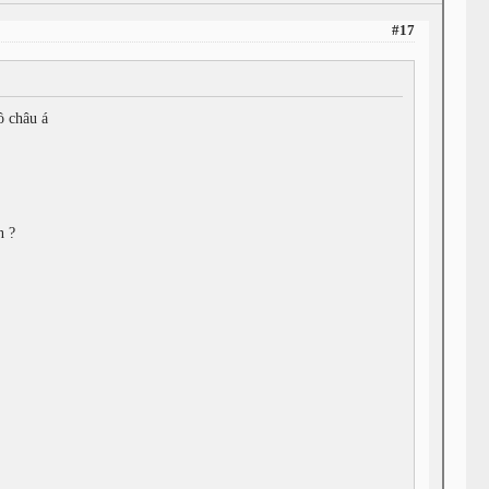
#17
đồ châu á
n ?