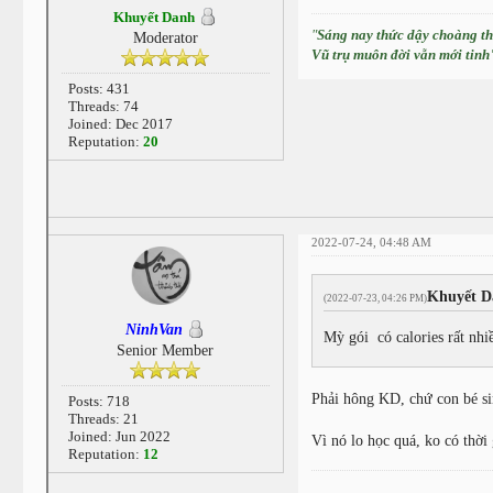
Khuyết Danh
"
Sáng nay thức dậy choàng t
Moderator
Vũ trụ muôn đời vẫn mới tinh
Posts: 431
Threads: 74
Joined: Dec 2017
Reputation:
20
2022-07-24, 04:48 AM
Khuyết D
(2022-07-23, 04:26 PM)
NinhVan
Mỳ gói có calories rất nh
Senior Member
Phải hông KD, chứ con bé si
Posts: 718
Threads: 21
Joined: Jun 2022
Vì nó lo học quá, ko có thời
Reputation:
12