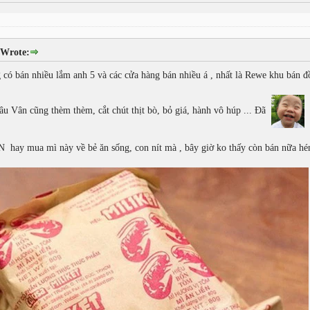
 Wrote:
có bán nhiều lắm anh 5 và các cửa hàng bán nhiều á , nhất là Rewe khu bán 
lâu Vân cũng thèm thèm, cắt chút thịt bò, bỏ giá, hành vô húp ... Đã
N hay mua mì này về bẻ ăn sống, con nít mà , bây giờ ko thấy còn bán nữa hé