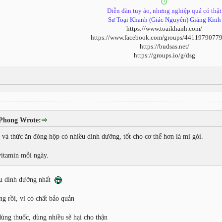
⏱️
Diễn đàn tuy ảo, nhưng nghiệp quả có thật
Sư Toại Khanh (Giác Nguyên) Giảng Kinh
https://www.toaikhanh.com/
https://www.facebook.com/groups/4411979077
https://budsas.net/
https://groups.io/g/dsg
Phong Wrote:
và thức ăn đóng hộp có nhiều dinh dưỡng, tốt cho cơ thể hơn là mì gói.
vitamin mỗi ngày.
iều dinh dưỡng nhất
g rồi, vì có chất bảo quản
ùng thuốc, dùng nhiều sẽ hại cho thận