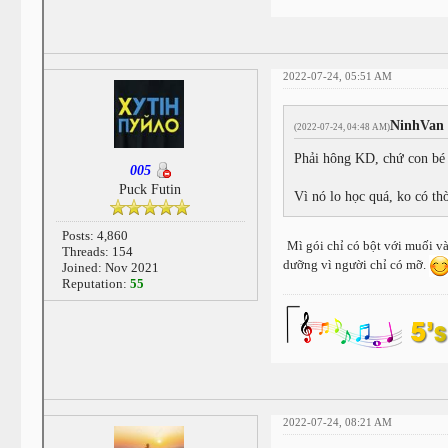
2022-07-24, 05:51 AM
NinhVan
(2022-07-24, 04:48 AM)
Phải hông KD, chứ con bé 
005
Puck Futin
Vì nó lo học quá, ko có th
Posts: 4,860
Mì gói chỉ có bột với muối v
Threads: 154
dưỡng vì người chỉ có mỡ.
Joined: Nov 2021
Reputation:
55
2022-07-24, 08:21 AM