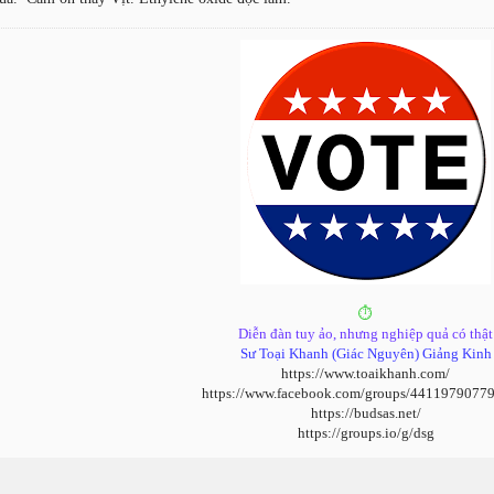
⏱️
Diễn đàn tuy ảo, nhưng nghiệp quả có thật
Sư Toại Khanh (Giác Nguyên) Giảng Kinh
https://www.toaikhanh.com/
https://www.facebook.com/groups/4411979077
https://budsas.net/
https://groups.io/g/dsg