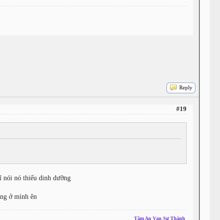
Reply
#19
×
ĩ nói nó thiếu dinh dưỡng
Sang ở mình ên
Tâm An Vạn Sự Thành