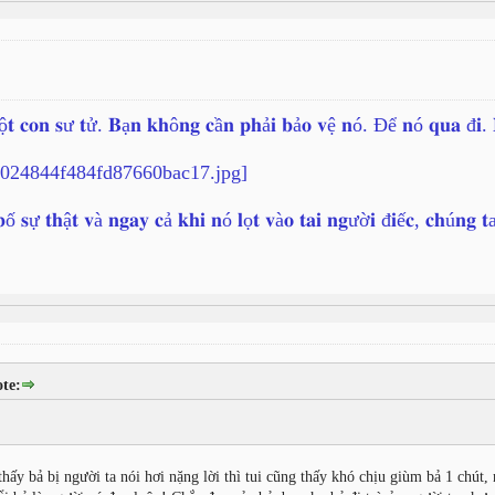
ộ𝐭 𝐜𝐨𝐧 𝐬ư 𝐭ử. 𝐁ạ𝐧 𝐤𝐡ô𝐧𝐠 𝐜ầ𝐧 𝐩𝐡ả𝐢 𝐛ả𝐨 𝐯ệ 𝐧ó. Để 𝐧ó 𝐪𝐮𝐚 đ𝐢
ố 𝐬ự 𝐭𝐡ậ𝐭 𝐯à 𝐧𝐠𝐚𝐲 𝐜ả 𝐤𝐡𝐢 𝐧ó 𝐥ọ𝐭 𝐯à𝐨 𝐭𝐚𝐢 𝐧𝐠ườ𝐢 đ𝐢ế𝐜, 𝐜𝐡ú𝐧𝐠 
te:
hấy bả bị người ta nói hơi nặng lời thì tui cũng thấy khó chịu giùm bả 1 chút, 