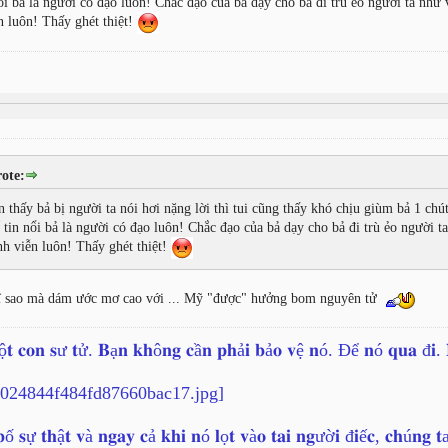
ổi bả là người có đạo luôn! Chắc đạo của bả dạy cho bả đi trù ẻo người ta như v
n luôn! Thấy ghét thiệt!
ote:
 thấy bả bị người ta nói hơi nặng lời thì tui cũng thấy khó chịu giùm bả 1 chút
 tin nổi bả là người có đạo luôn! Chắc đạo của bả dạy cho bả đi trù ẻo người ta
h viễn luôn! Thấy ghét thiệt!
hĩ sao mà dám ước mơ cao với ... Mỹ "được" hưởng bom nguyên tử
ộ𝐭 𝐜𝐨𝐧 𝐬ư 𝐭ử. 𝐁ạ𝐧 𝐤𝐡ô𝐧𝐠 𝐜ầ𝐧 𝐩𝐡ả𝐢 𝐛ả𝐨 𝐯ệ 𝐧ó. Để 𝐧ó 𝐪𝐮𝐚 đ𝐢
ố 𝐬ự 𝐭𝐡ậ𝐭 𝐯à 𝐧𝐠𝐚𝐲 𝐜ả 𝐤𝐡𝐢 𝐧ó 𝐥ọ𝐭 𝐯à𝐨 𝐭𝐚𝐢 𝐧𝐠ườ𝐢 đ𝐢ế𝐜, 𝐜𝐡ú𝐧𝐠 