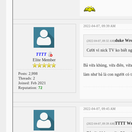
2022-04-07, 09:39 AM
duke Wro
(2022-04-07, 09:32 AM)
Cười vì nick TV ko biết 
TTTT
Elite Member
Bả vừa khùng, vừa điên, vừa
Posts: 2,998
làm như bả là con người có 
Threads: 2
Joined: Feb 2021
Reputation:
72
2022-04-07, 09:45 AM
TTTT Wr
(2022-04-07, 09:39 AM)