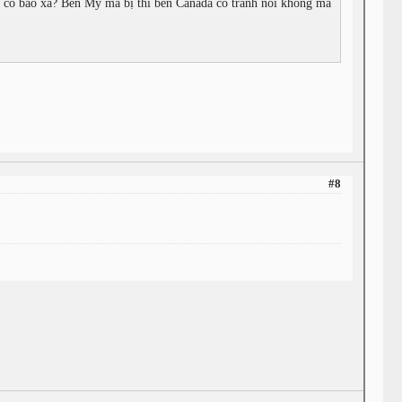
a có bao xa? Bên Mỹ mà bị thì bên Canada có tránh nổi không mà
#8