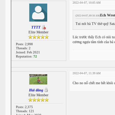
2022-04-07, 10:05 AM
Ech Wrot
(2022-04-07, 09:56 AM)
Tui nói bà TV thờ quỹ S
TTTT
Elite Member
Lúc trước thấy Ech có nói t
cương ngựa tâm tính của bả đ
Posts: 2,998
Threads: 2
Joined: Feb 2021
Reputation:
72
2022-04-07, 11:39 AM
Cho no nổ chết me hết khỏi c
Hải đăng
Elite Member
Posts: 2,375
Threads: 121