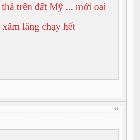
thả trên đất Mỹ ... mới oai
ụi xâm lăng chạy hết
#2