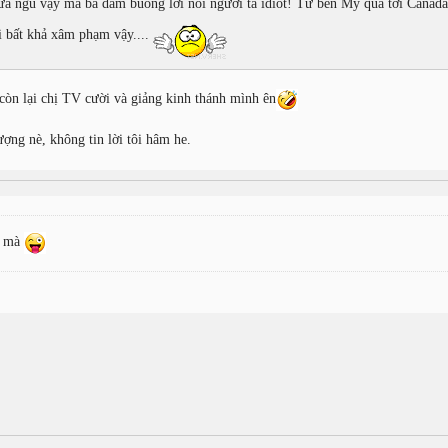
ừa ngu vậy mà bả dám buông lời nói người ta idiot! Từ bên Mỹ qua tới Canad
i bất khả xâm phạm vậy....
còn lại chị TV cười và giảng kinh thánh mình ên
ợng nè, không tin lời tôi hâm he.
n mà