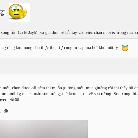
ong rồi. Có lẽ JayM, và gia đình sẽ bắt tay vào việc chăn nuôi & trồng rau, 
ang ráng làm nóng dần thực thu, tự cung tự cấp mà hơi khó một tý.
ới, chọn được cái nệm thì muốn giường mới, mua giường rồi thì thấy bộ dres
iture mới kg match màu sơn tường, thế là mua sơn về sơn tường. Sơn xong thì cá
over. 😂😅
a. 😂