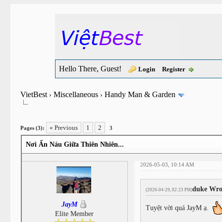
Hello There, Guest!
Login
Register
VietBest
Miscellaneous
Handy Man & Garden
›
›
« Previous
1
2
Pages (3):
3
Nơi Ẩn Náu Giữa Thiên Nhiên...
2026-05-03, 10:14 AM
duke Wro
(2026-04-29, 02:23 PM)
JayM
Tuyệt vời quá JayM ạ.
Elite Member