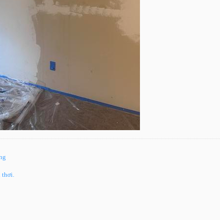
ông
 thơi.