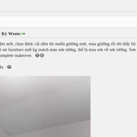
t Kỳ Wrote:
 mới, chọn được cái nệm thì muốn giường mới, mua giường rồi thì thấy bộ dr
 set furniture mới kg match màu sơn tường, thế là mua sơn về sơn tường. Sơn x
 complete makeover. 😂😅
hữa. 😂