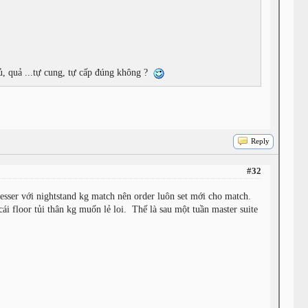
củ, quả ...tự cung, tự cấp đúng không ?
Reply
#32
ser với nightstand kg match nên order luôn set mới cho match.
i floor tủi thân kg muốn lẻ loi. Thế là sau một tuần master suite