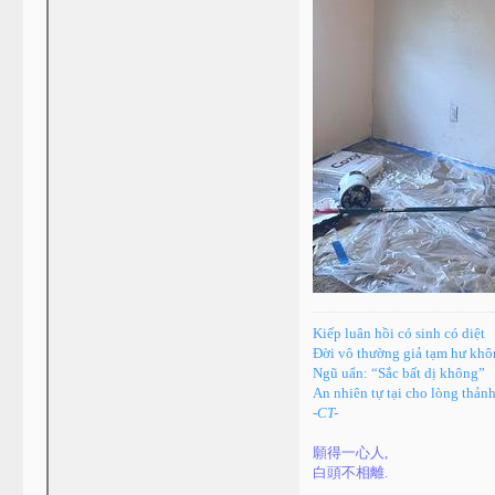
Kiếp luân hồi có sinh có diệt
Đời vô thường giả tạm hư kh
Ngũ uẩn: “Sắc bất dị không”
An nhiên tự tại cho lòng thảnh
-CT-
願得一心人,
白頭不相離.