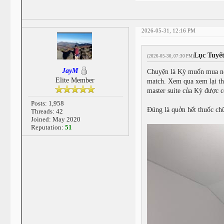
2026-05-31, 12:16 PM
Lục Tuyế
(2026-05-30, 07:30 PM)
JayM
Chuyện là Kỳ muốn mua nệm
Elite Member
match. Xem qua xem lại thì
master suite của Kỳ được
Posts: 1,958
Đúng là quởn hết thuốc c
Threads: 42
Joined: May 2020
Reputation:
51