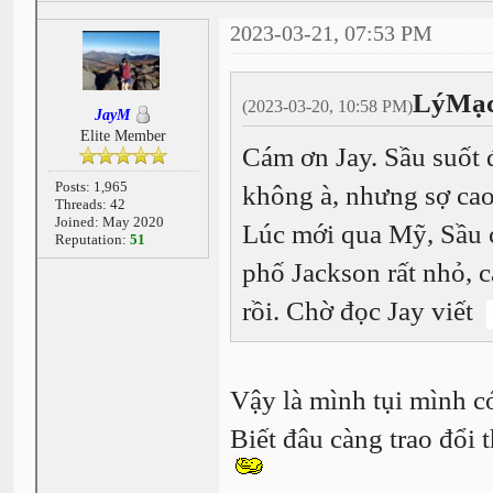
2023-03-21, 07:53 PM
LýMạc
(2023-03-20, 10:58 PM)
JayM
Elite Member
Cám ơn Jay. Sầu suốt
Posts: 1,965
không à, nhưng sợ cao
Threads: 42
Joined: May 2020
Lúc mới qua Mỹ, Sầu 
Reputation:
51
phố Jackson rất nhỏ, c
rồi. Chờ đọc Jay viết
Vậy là mình tụi mình có
Biết đâu càng trao đổi