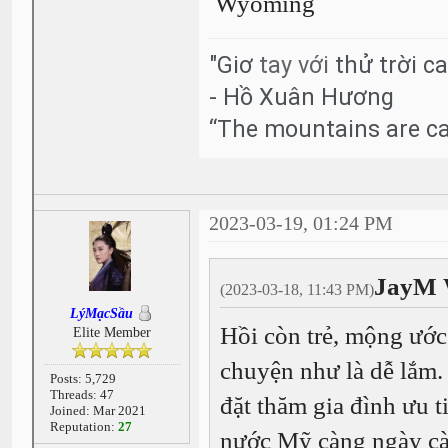
Wyoming
"Giơ
tay với
thử trời c
-
Hồ Xuân Hương
“The mountains are cal
2023-03-19, 01:24 PM
JayM 
(2023-03-18, 11:43 PM)
LýMạcSầu
Hồi còn trẻ, mộng ước
Elite Member
chuyện như là dễ lắm. 
Posts: 5,729
Threads: 47
đặt thăm gia đình ưu ti
Joined: Mar 2021
Reputation:
27
nước Mỹ càng ngày cà