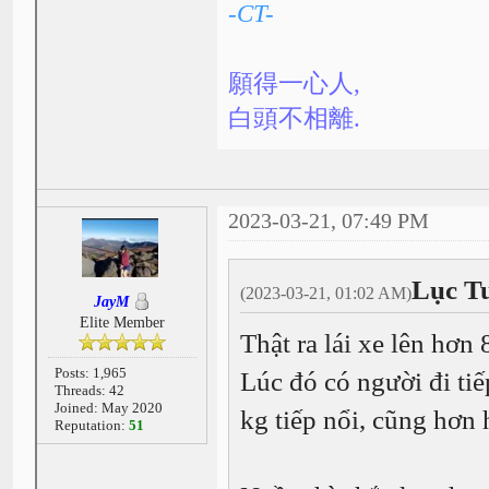
-CT-
願得一心人,
白頭不相離.
2023-03-21, 07:49 PM
Lục T
(2023-03-21, 01:02 AM)
JayM
Elite Member
Thật ra lái xe lên hơn 
Posts: 1,965
Lúc đó có người đi ti
Threads: 42
Joined: May 2020
kg tiếp nổi, cũng hơn
Reputation:
51