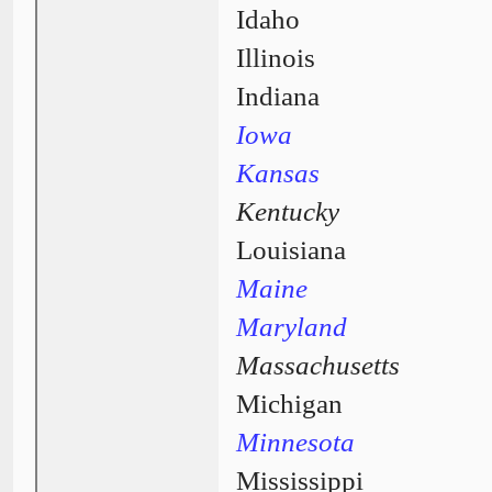
Idaho
Illinois
Indiana
Iowa
Kansas
Kentucky
Louisiana
Maine
Maryland
Massachusetts
Michigan
Minnesota
Mississippi