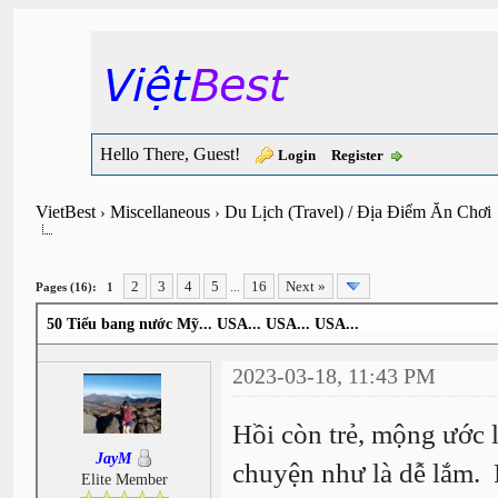
Hello There, Guest!
Login
Register
VietBest
Miscellaneous
Du Lịch (Travel) / Địa Điểm Ăn Chơi
›
›
2
3
4
5
16
Next »
Pages (16):
1
...
50 Tiểu bang nước Mỹ... USA... USA... USA...
2023-03-18, 11:43 PM
Hồi còn trẻ, mộng ước 
JayM
chuyện như là dễ lắm. R
Elite Member