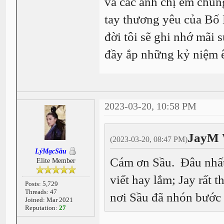
và các anh chị em chúng
tay thương yêu của Bố 
đời tôi sẽ ghi nhớ mãi 
đầy ắp những kỷ niệm 
2023-03-20, 10:58 PM
JayM 
(2023-03-20, 08:47 PM)
LýMạcSầu
Cám ơn Sầu. Đâu nhất 
Elite Member
viết hay lắm; Jay rất 
Posts: 5,729
Threads: 47
nơi Sầu đã nhón bước c
Joined: Mar 2021
Reputation:
27