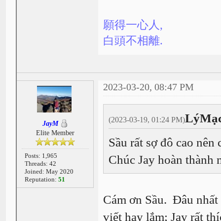
願得一心人,
白頭不相離.
2023-03-20, 08:47 PM
LýMạc
(2023-03-19, 01:24 PM)
JayM
Elite Member
Sầu rất sợ đô cao nên 
Posts: 1,965
Chúc Jay hoàn thành
Threads: 42
Joined: May 2020
Reputation:
51
Cám ơn Sầu. Đâu nhất t
viết hay lắm; Jay rất t