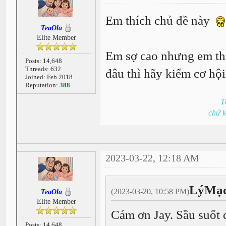
Em thích chủ đề này
TeaOla
Elite Member
Em sợ cao nhưng em thí
Posts: 14,648
Threads: 632
đâu thì hãy kiếm cơ hội
Joined: Feb 2018
Reputation:
388
T
chứ 
2023-03-22, 12:18 AM
LýMạc
(2023-03-20, 10:58 PM)
TeaOla
Elite Member
Cám ơn Jay. Sầu suốt
Posts: 14,648