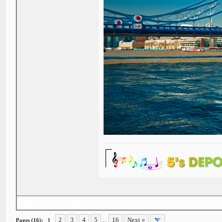
«
Next Oldest
|
Next Newest
»
2
3
4
5
16
Next »
Pages (16):
1
...