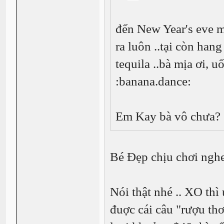
đến New Year's eve m
ra luôn ..tại còn han
tequila ..bà mịa ơi, 
:banana.dance:
Em Kay bà vô chưa? 
Bé Đẹp chịu chơi nghen
Nói thật nhé .. XO th
đuợc cái câu "rượu th