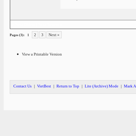
«
Next Oldest
|
Next Newest
»
2
3
Next »
Pages (3):
1
View a Printable Version
Contact Us
VietBest
Return to Top
Lite (Archive) Mode
Mark A
|
|
|
|