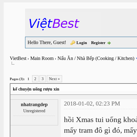
Hello There, Guest!
Login
Register
VietBest
Main Room
Nấu Ăn / Nhà Bếp (Cooking / Kitchen)
›
›
2
3
Next »
Pages (3):
1
kể chuyện uống rượu xỉn
2018-01-02, 02:23 PM
nhatrangdep
Unregistered
hồi Xmas tui uống khoả
mấy tram đô gì đó, mấy 