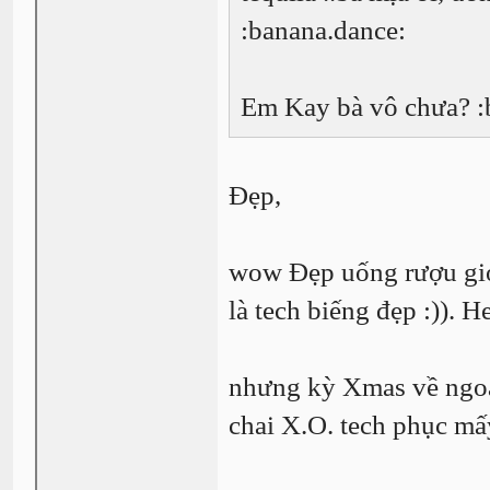
:banana.dance:
Em Kay bà vô chưa? :
Đẹp,
wow Đẹp uống rượu giỏ
là tech biếng đẹp :)). H
nhưng kỳ Xmas về ngoại
chai X.O. tech phục mấ