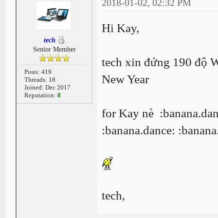
2018-01-02, 02:32 PM
Hi Kay,
tech
Senior Member
tech xin đứng 190 độ W
Posts: 419
New Year
Threads: 18
Joined: Dec 2017
Reputation:
8
for Kay nè :banana.dan
:banana.dance: :banana
tech,