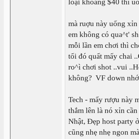
loại khoảng $40 thì uố
mà ruợu này uống xỉn 
em không có qua^t' sh
mỗi lần em chơi thì ch
tối đó quất mấy chai 
ro^ì chơi shot ..vui .
không? VF down nhớ q
Tech - mấy rượu này m
thắm lên là nó xỉn cầ
Nhật, Đẹp host party 
cũng nhẹ nhẹ ngon mà 