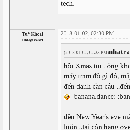
tech,
2018-01-02, 02:30 PM
Tu* Khoai
Unregistered
nhatr
(2018-01-02, 02:23 PM)
hồi Xmas tui uống kho
mấy tram đô gì đó, mấy
đến dãnh cần câu ..đến 
:banana.dance: :ban
đến New Year's eve mấ
luôn ..tại còn hang ov