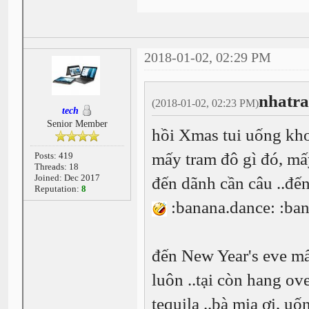
2018-01-02, 02:29 PM
nhatr
(2018-01-02, 02:23 PM)
tech
Senior Member
hồi Xmas tui uống kho
mấy tram đô gì đó, mấy
Posts: 419
Threads: 18
Joined: Dec 2017
đến dãnh cần câu ..đến 
Reputation:
8
:banana.dance: :ban
đến New Year's eve mấ
luôn ..tại còn hang ov
tequila ..bà mịa ơi, u