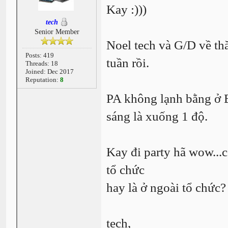
Kay :)))
tech
Senior Member
Noel tech và G/D về th
Posts: 419
tuần rồi.
Threads: 18
Joined: Dec 2017
Reputation:
8
PA không lạnh bằng ở B
sáng là xuống 1 độ.
Kay đi party hã wow...c
tổ chức
hay là ở ngoài tổ chức?
tech,