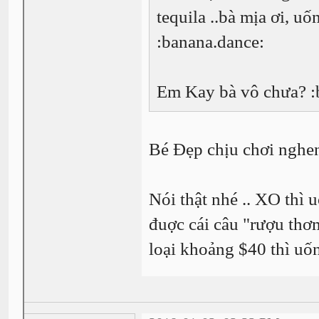
tequila ..bà mịa ơi, u
:banana.dance:
Em Kay bà vô chưa? :
Bé Đẹp chịu chơi nghen 
Nói thật nhé .. XO thì
đuợc cái câu "rượu thơ
loại khoảng $40 thì uốn