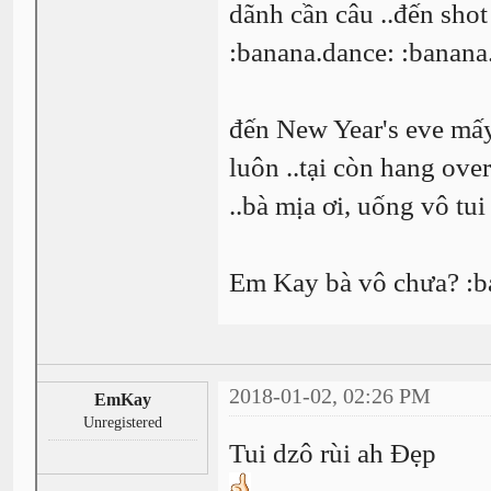
dãnh cần câu ..đến shot 
:banana.dance: :banana
đến New Year's eve mấy
luôn ..tại còn hang over
..bà mịa ơi, uống vô tu
Em Kay bà vô chưa? :b
2018-01-02, 02:26 PM
EmKay
Unregistered
Tui dzô rùi ah Đẹp