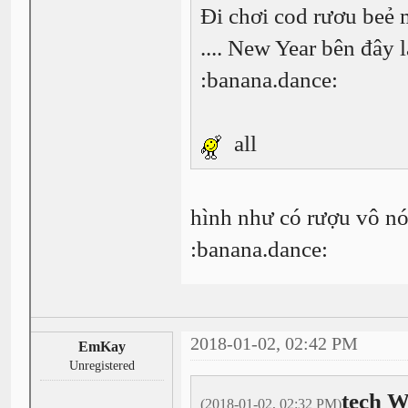
Đi chơi cod rươu beẻ 
.... New Year bên đây 
:banana.dance:
all
hình như có rượu vô nó 
:banana.dance:
2018-01-02, 02:42 PM
EmKay
Unregistered
tech W
(2018-01-02, 02:32 PM)