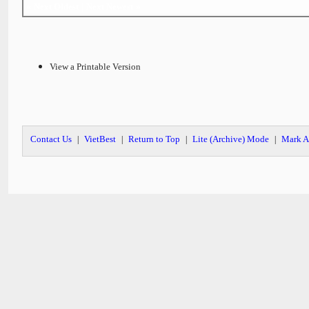
«
Next Oldest
|
Next Newest
»
View a Printable Version
Contact Us
VietBest
Return to Top
Lite (Archive) Mode
Mark A
|
|
|
|