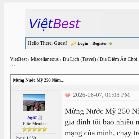
Hello There, Guest!
Login
Register
VietBest
Miscellaneous
Du Lịch (Travel) / Địa Điểm Ăn Chơi
›
›
Mừng Nước Mỹ 250 Năm...
2026-06-07, 01:08 PM
Mừng Nước Mỹ 250 Năm
JayM
gia đình tôi bao nhiêu 
Elite Member
mạng của mình, chạy tr
Posts: 1,959