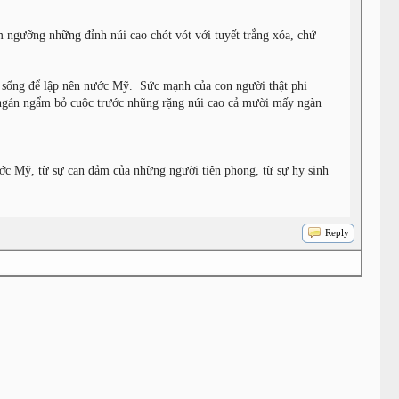
m ngưỡng những đỉnh núi cao chót vót với tuyết trắng xóa, chứ
g sống để lập nên nước Mỹ. Sức mạnh của con người thật phi
 ngán ngẩm bỏ cuộc trước nhũng rặng núi cao cả mười mấy ngàn
ước Mỹ, từ sự can đảm của những người tiên phong, từ sự hy sinh
Reply