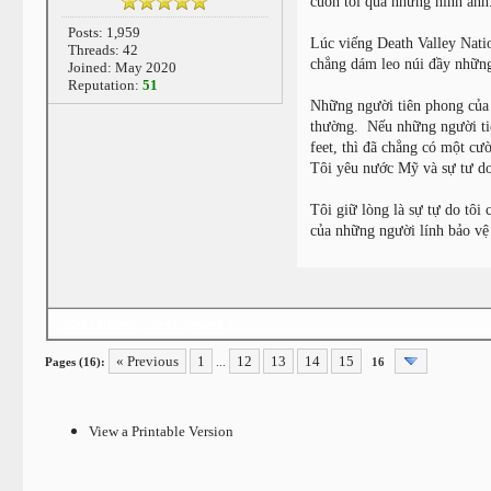
cuốn tôi qua những hình ảnh
Posts: 1,959
Lúc viếng Death Valley Nati
Threads: 42
chẳng dám leo núi đầy những 
Joined: May 2020
Reputation:
51
Những người tiên phong của 
thường. Nếu những người tiê
feet, thì đã chẳng có một c
Tôi yêu nước Mỹ và sự tư d
Tôi giữ lòng là sự tự do tôi
của những người lính bảo 
«
Next Oldest
|
Next Newest
»
« Previous
1
12
13
14
15
Pages (16):
...
16
View a Printable Version