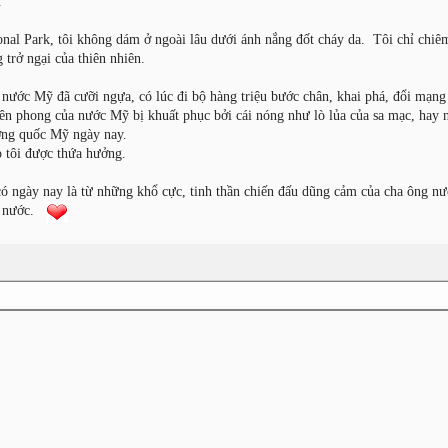
.
onal Park, tôi không dám ở ngoài lâu dưới ánh nắng đốt cháy da. Tôi chỉ chiê
trở ngại của thiên nhiên.
nước Mỹ đã cưỡi ngựa, có lúc đi bộ hàng triệu bước chân, khai phá, đổi mạn
n phong của nước Mỹ bị khuất phục bởi cái nóng như lò lủa của sa mạc, hay
ường quốc Mỹ ngày nay.
o tôi được thứa hưởng.
 có ngày nay là từ những khổ cực, tinh thần chiến đấu dũng cảm của cha ông n
vệ nước.