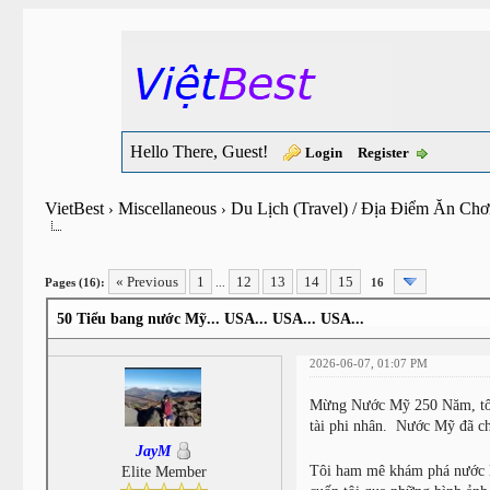
Hello There, Guest!
Login
Register
VietBest
Miscellaneous
Du Lịch (Travel) / Địa Điểm Ăn Chơ
›
›
« Previous
1
12
13
14
15
Pages (16):
...
16
50 Tiểu bang nước Mỹ... USA... USA... USA...
2026-06-07, 01:07 PM
Mừng Nước Mỹ 250 Năm, tôi c
tài phi nhân. Nước Mỹ đã ch
JayM
Tôi ham mê khám phá nước Mỹ
Elite Member