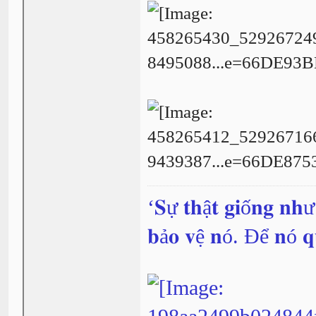
‘𝐒ự 𝐭𝐡ậ𝐭 𝐠𝐢ố𝐧𝐠 𝐧𝐡
𝐛ả𝐨 𝐯ệ 𝐧ó. Để 𝐧ó 𝐪