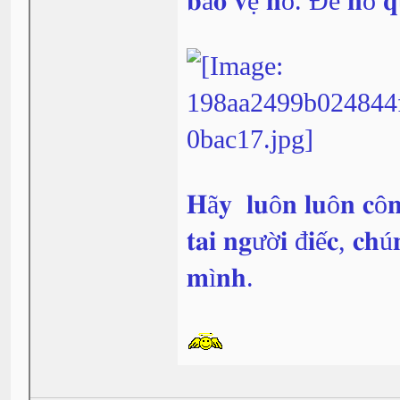
𝐛ả𝐨 𝐯ệ 𝐧ó. Để 𝐧ó 𝐪
𝐇ã𝐲 𝐥𝐮ô𝐧 𝐥𝐮ô𝐧 𝐜ô𝐧
𝐭𝐚𝐢 𝐧𝐠ườ𝐢 đ𝐢ế𝐜, 𝐜𝐡ú
𝐦ì𝐧𝐡.