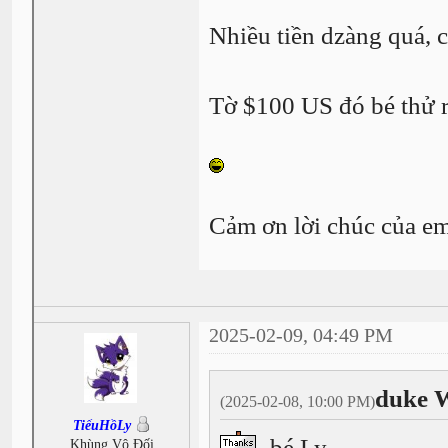
Nhiều tiền dzàng quá, 
Tờ $100 US đó bé thử r
Cảm ơn lời chúc của e
2025-02-09, 04:49 PM
duke 
(2025-02-08, 10:00 PM)
TiểuHồLy
bé Ly
Khùng Vô Đối