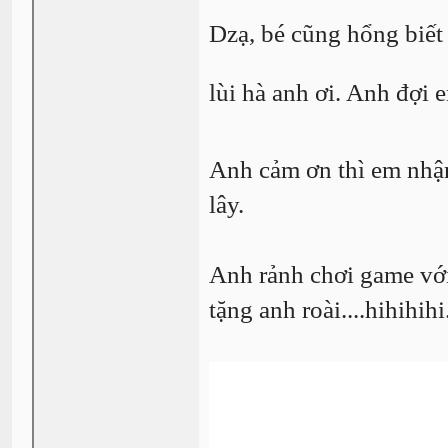
Dzạ, bé cũng hổng biết 
lùi hà anh ơi. Anh đợi
Anh cảm ơn thì em nhận
lây.
Anh rảnh chơi game với 
tặng anh roài....hihihihi.