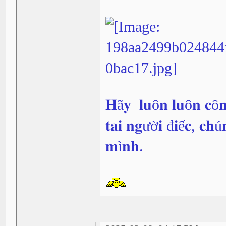
𝐇ã𝐲 𝐥𝐮ô𝐧 𝐥𝐮ô𝐧 𝐜ô𝐧
𝐭𝐚𝐢 𝐧𝐠ườ𝐢 đ𝐢ế𝐜, 𝐜𝐡ú
𝐦ì𝐧𝐡.