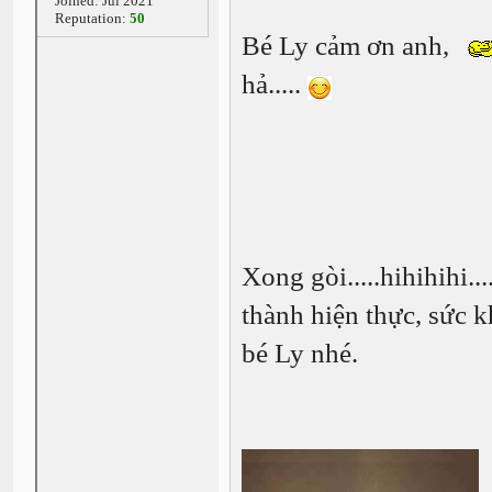
Joined: Jul 2021
Reputation:
50
Bé Ly cảm ơn anh,
hả.....
Xong gòi.....hihihihi.
thành hiện thực, sức k
bé Ly nhé.