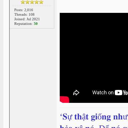
Posts: 2,016
Threads: 108
Joined: Jul 2021
Reputation:
50
‘𝐒ự 𝐭𝐡ậ𝐭 𝐠𝐢ố𝐧𝐠 𝐧𝐡