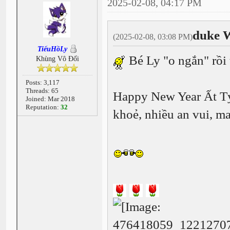
2025-02-08, 04:17 PM
duke 
(2025-02-08, 03:08 PM)
TiểuHồLy
Bé Ly "o ngắn" rồi t
Khùng Vô Đối
Posts: 3,117
Threads: 65
Happy New Year Ất Tỵ
Joined: Mar 2018
Reputation:
32
khoẻ, nhiều an vui, ma