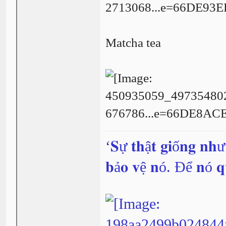
Matcha tea
‘𝐒ự 𝐭𝐡ậ𝐭 𝐠𝐢ố𝐧𝐠 𝐧𝐡
𝐛ả𝐨 𝐯ệ 𝐧ó. Để 𝐧ó 𝐪