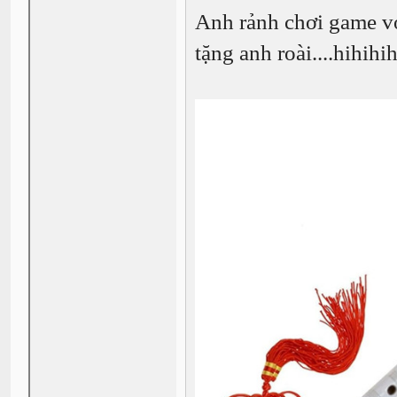
Anh rảnh chơi game vớ
tặng anh roài....hihihihi