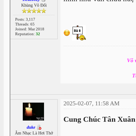
Khùng Vô Đối
Posts: 3,117
Threads: 65
Joined: Mar 2018
Reputation:
32
Võ 
T
2025-02-07, 11:58 AM
Cung Chúc Tân Xuân 
duke
Âm Nhạc Là Hơi Thở