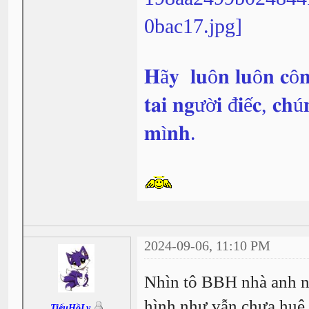
𝐇ã𝐲 𝐥𝐮ô𝐧 𝐥𝐮ô𝐧 𝐜ô𝐧
𝐭𝐚𝐢 𝐧𝐠ườ𝐢 đ𝐢ế𝐜, 𝐜𝐡ú
𝐦ì𝐧𝐡.
2024-09-06, 11:10 PM
Nhìn tô BBH nhà anh n
hình như vẫn chưa huệ
TiểuHồLy