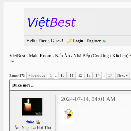
Hello There, Guest!
Login
Register
VietBest
Main Room
Nấu Ăn / Nhà Bếp (Cooking / Kitchen)
›
›
« Previous
1
10
11
13
14
17
Next »
Pages (17):
...
12
...
Duke mời ...
2024-07-14, 04:01 AM
duke
Âm Nhạc Là Hơi Thở