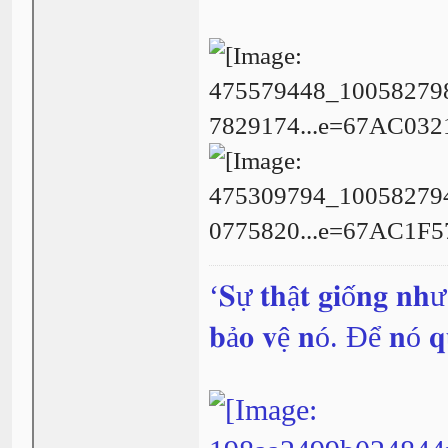
‘𝐒ự 𝐭𝐡ậ𝐭 𝐠𝐢ố𝐧𝐠 𝐧𝐡
𝐛ả𝐨 𝐯ệ 𝐧ó. Để 𝐧ó 𝐪