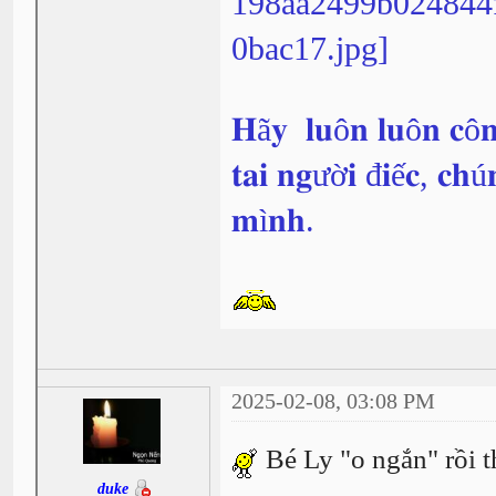
𝐇ã𝐲 𝐥𝐮ô𝐧 𝐥𝐮ô𝐧 𝐜ô𝐧
𝐭𝐚𝐢 𝐧𝐠ườ𝐢 đ𝐢ế𝐜, 𝐜𝐡ú
𝐦ì𝐧𝐡.
2025-02-08, 03:08 PM
Bé Ly "o ngắn" rồi th
duke