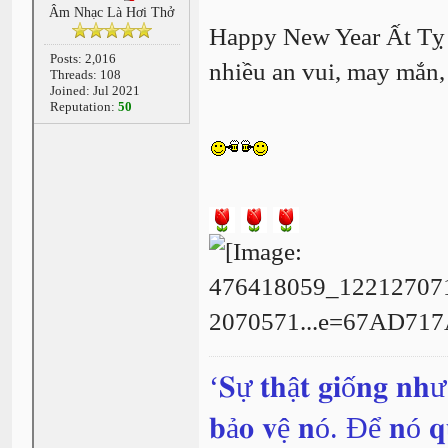
Âm Nhạc Là Hơi Thở
Happy New Year Ất Tỵ 
Posts: 2,016
nhiều an vui, may mắn, 
Threads: 108
Joined: Jul 2021
Reputation:
50
‘𝐒ự 𝐭𝐡ậ𝐭 𝐠𝐢ố𝐧𝐠 𝐧𝐡
𝐛ả𝐨 𝐯ệ 𝐧ó. Để 𝐧ó 𝐪