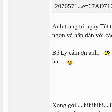
Anh trang trí ngày Tết 
ngon và hấp dẫn với các
Bé Ly cảm ơn anh,
hả.....
Xong gòi.....hihihihi..