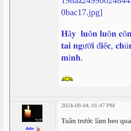
𝐇ã𝐲 𝐥𝐮ô𝐧 𝐥𝐮ô𝐧 𝐜ô𝐧
𝐭𝐚𝐢 𝐧𝐠ườ𝐢 đ𝐢ế𝐜, 𝐜𝐡ú
𝐦ì𝐧𝐡.
2024-09-04, 01:47 PM
Tuần trước làm heo qua
duke