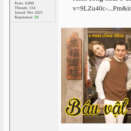
Posts: 4,860
v=9LZu40c-...Pm&i
Threads: 154
Joined: Nov 2021
Reputation:
55