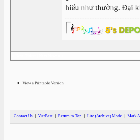
hiểu như thường. Đại k
«
Next Oldest
|
Next Newest
»
View a Printable Version
Contact Us
VietBest
Return to Top
Lite (Archive) Mode
Mark A
|
|
|
|