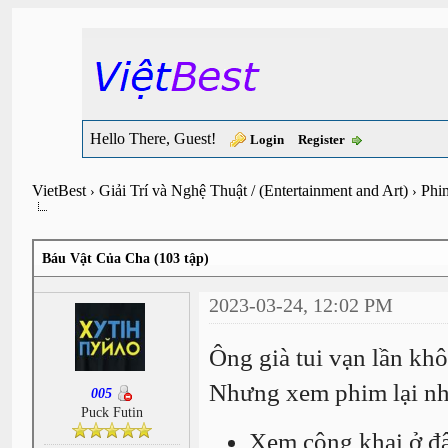
Hello There, Guest!
Login
Register
VietBest
Giải Trí và Nghệ Thuật / (Entertainment and Art)
Phi
›
›
Báu Vật Của Cha (103 tập)
2023-03-24, 12:02 PM
Ông già tui vạn lần kh
Nhưng xem phim lại nh
005
Puck Futin
Xem công khai ở đ