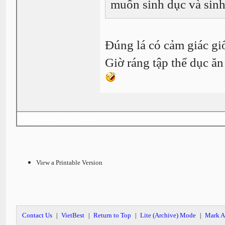
muốn sinh dục và sinh 
Đúng lá có cảm giác g
Giờ ráng tập thể dục ăn
«
Next Oldest
|
Next Newest
»
View a Printable Version
Contact Us
VietBest
Return to Top
Lite (Archive) Mode
Mark A
|
|
|
|