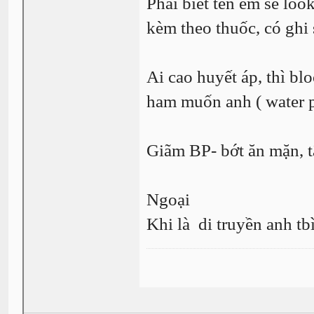
Phãi biết tên em sẽ look
kèm theo thuốc, có ghi 
Ai cao huyết áp, thì bl
ham muốn anh ( water p
Giãm BP- bớt ăn mặn, tậ
Ngoại
Khi là di truyền anh tb