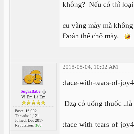
không? Nếu có thì loại 
cu vàng mày mà không tr
Đoàn thế chổ mày.
2018-05-04, 10:02 AM
:face-with-tears-of-joy
SugarBabe
Vì Em Là Em
Dzạ có uống thuốc ..là
Posts: 16,002
Threads: 1,121
Joined: Dec 2017
:face-with-tears-of-joy
Reputation:
368