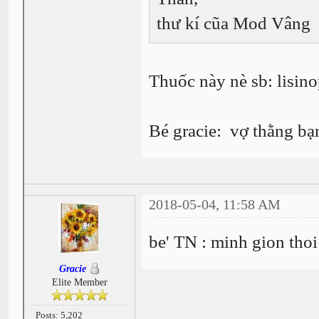
thư kí cũa Mod Vâng
Thuốc này nè sb: lisin
Bé gracie: vợ thằng bạ
2018-05-04, 11:58 AM
be' TN : minh gion thoi
Gracie
Elite Member
Posts: 5,202