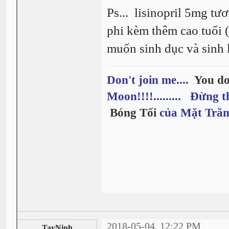
Ps... lisinopril 5mg tư
phi kèm thêm cao tuổi (
muốn sinh dục và sinh l
Don't join me....
You do
Moon!!!!......... Đừng t
Bóng Tối
của Mặt Trăn
2018-05-04, 12:22 PM
TayNinh