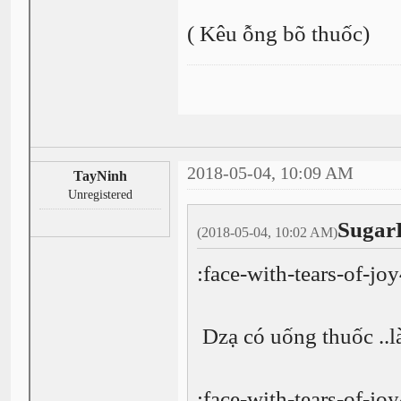
( Kêu ỗng bõ thuốc)
2018-05-04, 10:09 AM
TayNinh
Unregistered
Sugar
(2018-05-04, 10:02 AM)
:face-with-tears-of-jo
Dzạ có uống thuốc ..l
:face-with-tears-of-jo