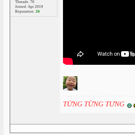
Threads: 70
Joined: Apr 2019
Reputation:
26
TỬNG TỪNG TƯNG
«
Next Oldest
|
Next Newest
»