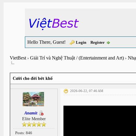
Hello There, Guest!
Login
Register
VietBest
Giải Trí và Nghệ Thuật / (Entertainment and Art)
Nhạ
›
›
Cười cho đời bớt khổ
2026-06-22, 07:46 AM
Anamit
Elite Member
Posts: 846