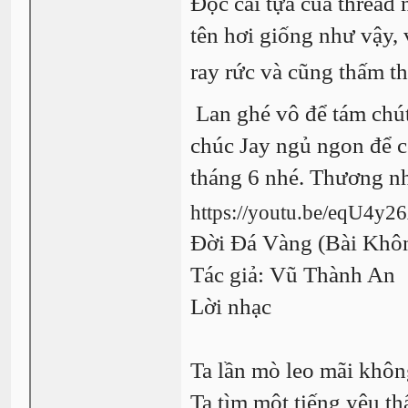
Đọc cái tựa của thread
tên hơi giống như vậy, 
ray rức và cũng thấm th
Lan ghé vô để tám chút
chúc Jay ngủ ngon để c
tháng 6 nhé. Thương n
https://youtu.be/eqU4y
Đời Đá Vàng (Bài Khô
Tác giả: Vũ Thành An
Lời nhạc
Ta lần mò leo mãi khôn
Ta tìm một tiếng yêu th