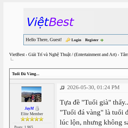
Hello There, Guest!
Login
Register
VietBest
Giải Trí và Nghệ Thuật / (Entertainment and Art)
Tâm
›
›
Tuổi Đá Vàng...
2026-05-30, 01:24 PM
Tựa đề "Tuổi già" thấy..
JayM
"Tuổi đá vàng" là tuổi đ
Elite Member
lúc lộn, nhưng không 
Posts: 1,965