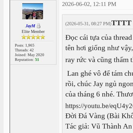
2026-06-02, 12:11 PM
TTTT 
(2026-05-31, 08:27 PM)
JayM
Elite Member
Đọc cái tựa của threa
Posts: 1,965
tên hơi giống như vậy,
Threads: 42
Joined: May 2020
ray rức và cũng thấm t
Reputation:
51
Lan ghé vô để tám chú
rồi, chúc Jay ngủ ngo
của tháng 6 nhé. Thư
https://youtu.be/eqU4
Đời Đá Vàng (Bài Kh
Tác giả: Vũ Thành An