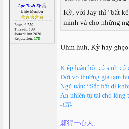
Lục Tuyết Kỳ
Kỳ, với Jay thì "bất k
Elite Member
mình và cho những ng
Posts: 6,759
Threads: 108
Joined: Jun 2020
Reputation:
178
Uhm huh, Kỳ hay ghẹo c
Kiếp luân hồi có sinh có 
Đời vô thường giả tạm h
Ngũ uẩn: “Sắc bất dị kh
An nhiên tự tại cho lòng 
-CT-
願得一心人,