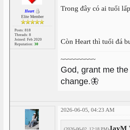
Trong đây có ai tuổi lấ
Heart
Elite Member
Posts: 818
Threads: 8
Joined: Feb 2020
Còn Heart thì tuổi đá 
Reputation:
30
~~~~~~~~~~
God, grant me the 
change.🦋
2026-06-05, 04:23 AM
JayM 
(2026-06-02, 12:18 PM)