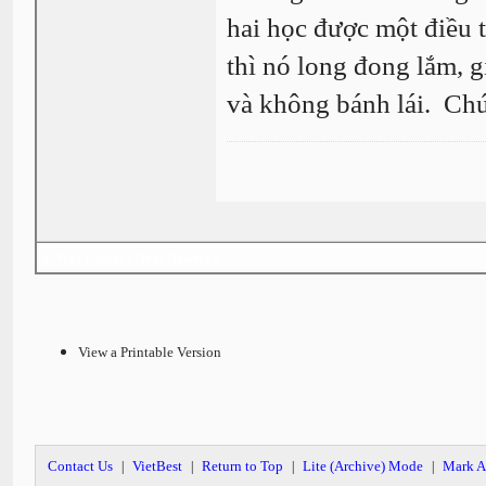
hai học được một điều 
thì nó long đong lắm,
và không bánh lái. Ch
«
Next Oldest
|
Next Newest
»
View a Printable Version
Contact Us
VietBest
Return to Top
Lite (Archive) Mode
Mark A
|
|
|
|