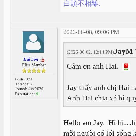
白頭不相離.
2026-06-08, 09:06 PM
JayM 
(2026-06-02, 12:14 PM)
Hai hòn
Cám ơn anh Hai.
Elite Member
Posts: 823
Threads: 7
Jay thấy anh chị Hai 
Joined: Jun 2020
Reputation:
41
Anh Hai chia xẻ bí qu
Hello em Jay. Hì hì…hì
mỗi người có lối sống 