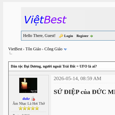
Hello There, Guest!
Login
Register
VietBest
Tôn Giáo
Công Giáo
›
›
Dân tộc Đại Dương, người ngoài Trái Đất = UFO là ai?
2026-05-14, 08:59 AM
SỨ ĐIỆP của ĐỨC 
duke
Âm Nhạc Là Hơi Thở