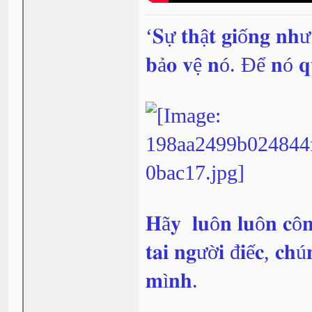
‘𝐒ự 𝐭𝐡ậ𝐭 𝐠𝐢ố𝐧𝐠 𝐧𝐡
𝐛ả𝐨 𝐯ệ 𝐧ó. Để 𝐧ó 𝐪
𝐇ã𝐲 𝐥𝐮ô𝐧 𝐥𝐮ô𝐧 𝐜ô𝐧
𝐭𝐚𝐢 𝐧𝐠ườ𝐢 đ𝐢ế𝐜, 𝐜𝐡ú
𝐦ì𝐧𝐡.