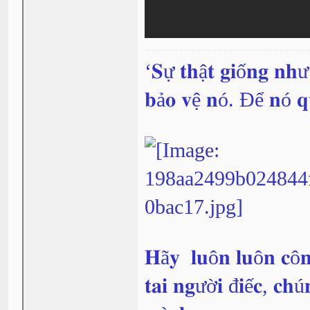
‘𝐒ự 𝐭𝐡ậ𝐭 𝐠𝐢ố𝐧𝐠 𝐧𝐡
𝐛ả𝐨 𝐯ệ 𝐧ó. Để 𝐧ó 𝐪
𝐇ã𝐲 𝐥𝐮ô𝐧 𝐥𝐮ô𝐧 𝐜ô𝐧
𝐭𝐚𝐢 𝐧𝐠ườ𝐢 đ𝐢ế𝐜, 𝐜𝐡ú