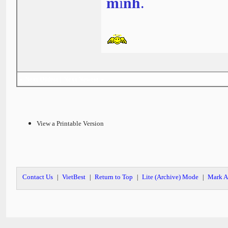
𝐦ì𝐧𝐡.
«
Next Oldest
|
Next Newest
»
View a Printable Version
Contact Us
VietBest
Return to Top
Lite (Archive) Mode
Mark A
|
|
|
|