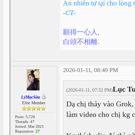
An nhiên tự tại cho lòng 
-CT-
願得一心人,
白頭不相離.
2026-01-11, 08:49 PM
Lục Tu
(2026-01-11, 07:32 PM)
LýMạcSầu
Dạ chị thảy vào Grok, 
Elite Member
làm video cho chị kg 
Posts: 5,729
Threads: 47
Joined: Mar 2021
Reputation:
27