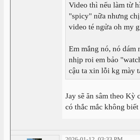
Video thì nếu làm từ h
"spicy" nữa nhưng chị 
video té ngửa oh my 
Em mắng nó, nó dám m
nhịp roi em bảo "watch
cậu ta xin lỗi kg mày
Jay sẽ ăn sâm theo Kỳ 
có thắc mắc không biết 
2026-01-12, 03:33 PM