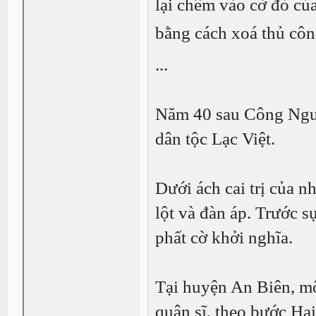
lại chêm vào cờ đỏ củ
bằng cách xoá thủ cô
...
Năm 40 sau Công Nguy
dân tộc Lạc Việt.
Dưới ách cai trị của n
lột và đàn áp. Trước sự
phất cờ khởi nghĩa.
Tại huyện An Biên, mộ
quân sĩ, theo bước Ha