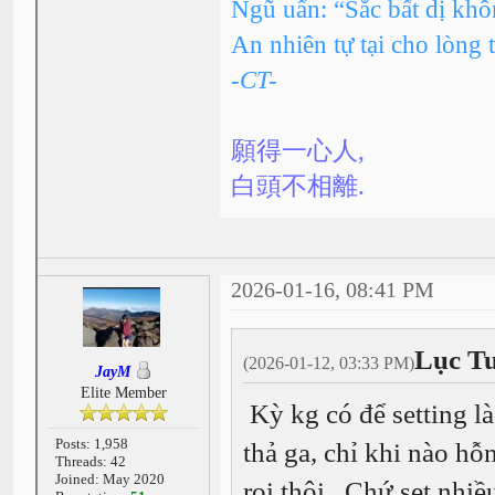
Ngũ uẩn: “Sắc bất dị kh
An nhiên tự tại cho lòng 
-CT-
願得一心人,
白頭不相離.
2026-01-16, 08:41 PM
Lục Tu
(2026-01-12, 03:33 PM)
JayM
Elite Member
Kỳ kg có để setting là
Posts: 1,958
thả ga, chỉ khi nào hỗ
Threads: 42
Joined: May 2020
roi thôi. Chứ set nhiề