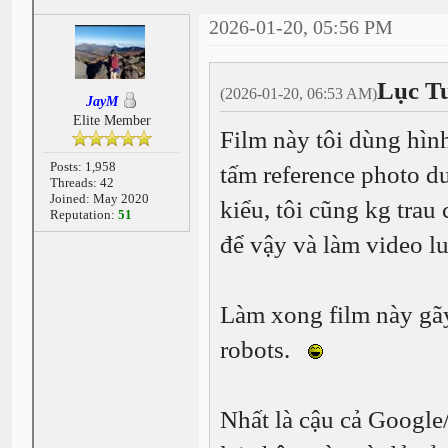
2026-01-20, 05:56 PM
Lục T
(2026-01-20, 06:53 AM)
JayM
Elite Member
Film này tôi dùng hìn
Posts: 1,958
tấm reference photo d
Threads: 42
Joined: May 2020
kiểu, tôi cũng kg trau 
Reputation:
51
để vậy và làm video 
Làm xong film này gã
robots.
Nhất là cậu cả Google