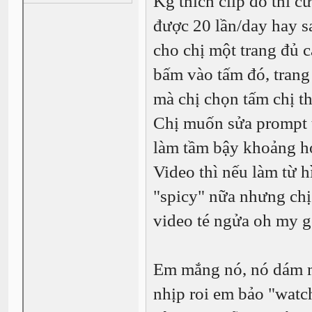
Kg thích clip đó thì cứ
được 20 lần/day hay s
cho chị một trang đủ c
bấm vào tấm đó, trang 
mà chị chọn tấm chị t
Chị muốn sửa prompt t
làm tầm bậy khoảng hơ
Video thì nếu làm từ h
"spicy" nữa nhưng chị 
video té ngửa oh my 
Em mắng nó, nó dám m
nhịp roi em bảo "watch