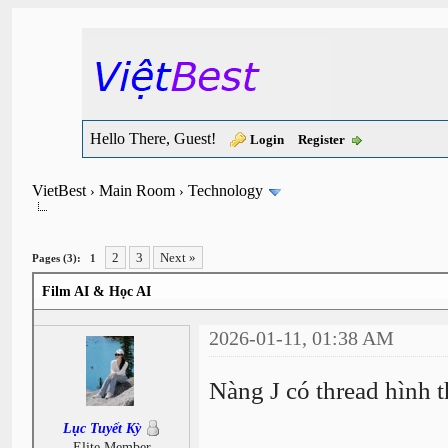
Hello There, Guest!
Login
Register
VietBest
Main Room
Technology
›
›
2
3
Next »
Pages (3):
1
Film AI & Học AI
2026-01-11, 01:38 AM
Nàng J có thread hình 
Lục Tuyết Kỳ
Elite Member