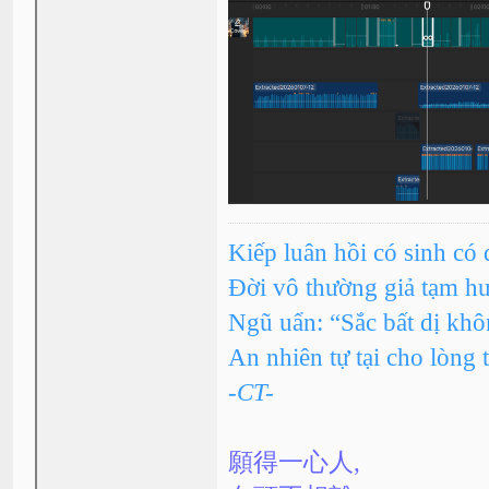
Kiếp luân hồi có sinh có 
Đời vô thường giả tạm h
Ngũ uẩn: “Sắc bất dị kh
An nhiên tự tại cho lòng 
-CT-
願得一心人,