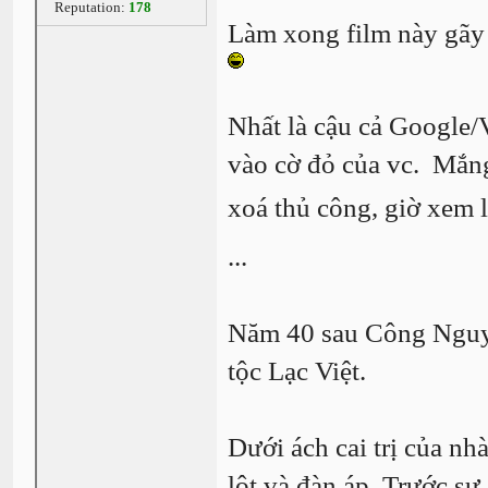
Reputation:
178
Làm xong film này gãy
Nhất là cậu cả Google/
vào cờ đỏ của vc. Mắng
xoá thủ công, giờ xem
...
Năm 40 sau Công Nguyê
tộc Lạc Việt.
Dưới ách cai trị của nh
lột và đàn áp. Trước sự 