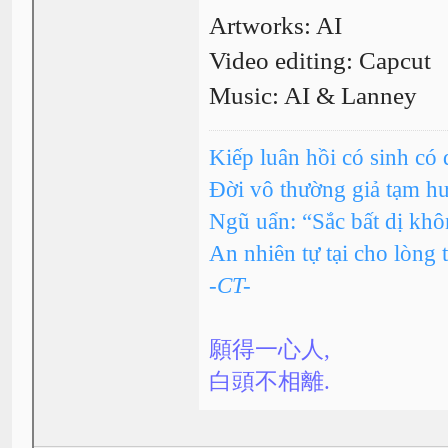
Artworks: AI
Video editing: Capcut
Music: AI & Lanney
Kiếp luân hồi có sinh có 
Đời vô thường giả tạm h
Ngũ uẩn: “Sắc bất dị kh
An nhiên tự tại cho lòng 
-CT-
願得一心人,
白頭不相離.