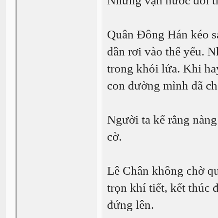
Nhưng vận nước đổi th
Quân Đông Hán kéo sa
dần rơi vào thế yếu. N
trong khói lửa. Khi ha
con đường mình đã ch
Người ta kể rằng nàng
cờ.
Lê Chân không chờ quâ
trọn khí tiết, kết thú
đứng lên.