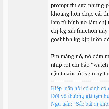
prompt thì sửa nhưng p
khoảng hơn chục cái th
làm từ hình nó làm chị
chị kg xài function này
goshhhh kg kịp luôn 
Em mắng nó, nó dám mắ
nhịp roi em bảo "watch 
cậu ta xin lỗi kg mày 
Kiếp luân hồi có sinh có 
Đời vô thường giả tạm h
Ngũ uẩn: “Sắc bất dị kh