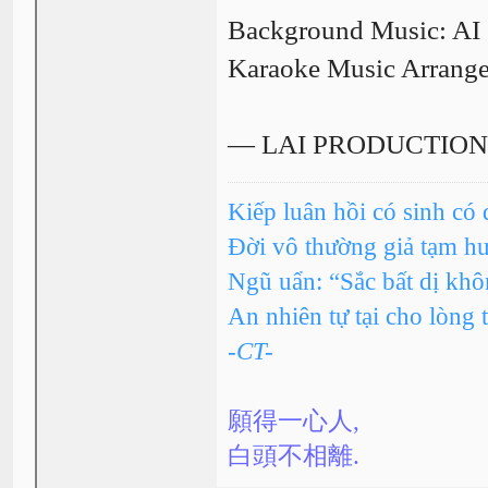
Background Music: AI
Karaoke Music Arrang
— LAI PRODUCTIO
Kiếp luân hồi có sinh có 
Đời vô thường giả tạm h
Ngũ uẩn: “Sắc bất dị kh
An nhiên tự tại cho lòng 
-CT-
願得一心人,
白頭不相離.