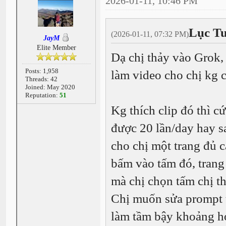
2026-01-11, 10:46 PM
Lục Tu
(2026-01-11, 07:32 PM)
JayM
Elite Member
Dạ chị thảy vào Grok, 
Posts: 1,958
làm video cho chị kg 
Threads: 42
Joined: May 2020
Reputation:
51
Kg thích clip đó thì cứ
được 20 lần/day hay s
cho chị một trang đủ c
bấm vào tấm đó, trang 
mà chị chọn tấm chị t
Chị muốn sửa prompt t
làm tầm bậy khoảng hơ