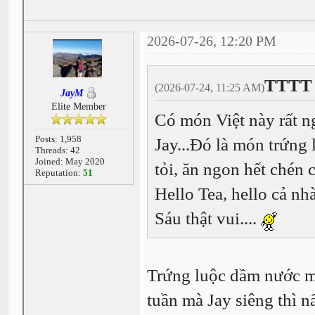
2026-07-26, 12:20 PM
TTTT 
(2026-07-24, 11:25 AM)
JayM
Elite Member
Có món Việt này rất ng
Posts: 1,958
Jay...Đó là món trứn
Threads: 42
Joined: May 2020
tỏi, ăn ngon hết chén 
Reputation:
51
Hello Tea, hello cả nh
Sáu thật vui....
Trứng luộc dầm nước
tuần mà Jay siêng thì 