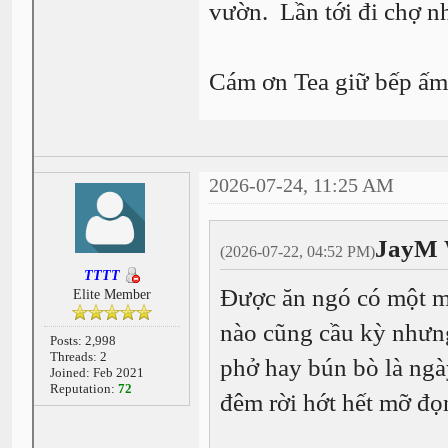
vườn. Lần tới đi chợ n
Cám ơn Tea giữ bếp ấ
2026-07-24, 11:25 AM
JayM 
(2026-07-22, 04:52 PM)
TTTT
Được ăn ngó có một m
Elite Member
nào cũng cầu kỳ nhưng
Posts: 2,998
Threads: 2
phở hay bún bò là ngà
Joined: Feb 2021
Reputation:
72
đêm rời hớt hết mỡ đọ