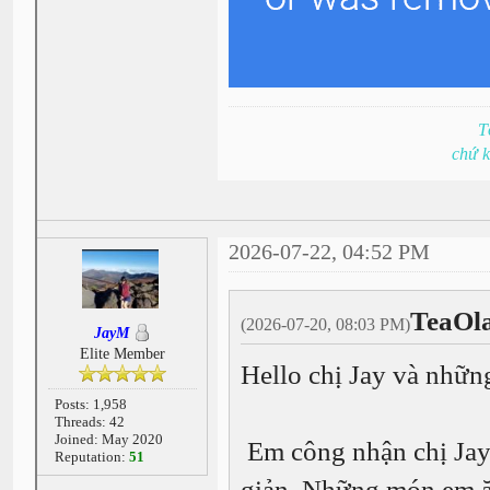
T
chứ 
2026-07-22, 04:52 PM
TeaOl
(2026-07-20, 08:03 PM)
JayM
Elite Member
Hello chị Jay và nhữ
Posts: 1,958
Threads: 42
Joined: May 2020
Em công nhận chị Jay 
Reputation:
51
giản. Những món em ă