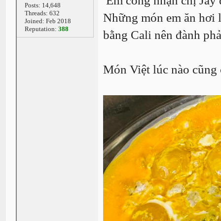
Em công nhận chị Jay d
Posts: 14,648
Threads: 632
Những món em ăn hơi l
Joined: Feb 2018
Reputation:
388
bằng Cali nên đành phả
Món Việt lúc nào cũng