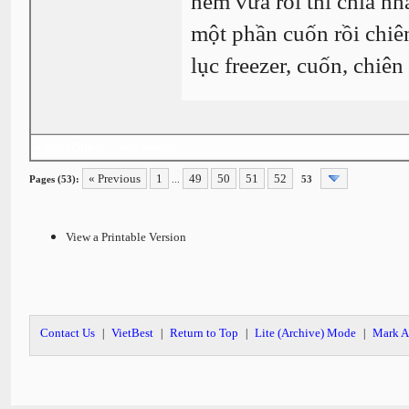
nếm vừa rồi thì chia nh
một phần cuốn rồi chiên
lục freezer, cuốn, chiên
«
Next Oldest
|
Next Newest
»
« Previous
1
49
50
51
52
Pages (53):
...
53
View a Printable Version
Contact Us
VietBest
Return to Top
Lite (Archive) Mode
Mark A
|
|
|
|