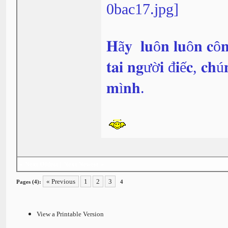
𝐇ã𝐲 𝐥𝐮ô𝐧 𝐥𝐮ô𝐧 𝐜ô𝐧
𝐭𝐚𝐢 𝐧𝐠ườ𝐢 đ𝐢ế𝐜, 𝐜𝐡ú
𝐦ì𝐧𝐡.
«
Next Oldest
|
Next Newest
»
« Previous
1
2
3
Pages (4):
4
View a Printable Version