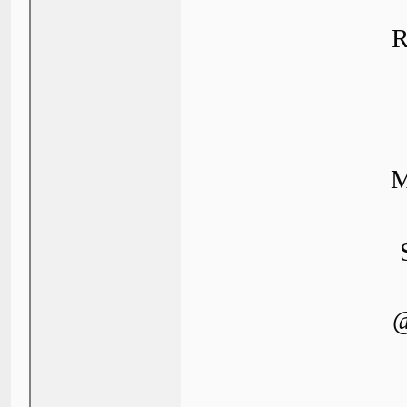
R
M
@