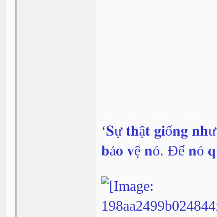
‘𝐒ự 𝐭𝐡ậ𝐭 𝐠𝐢ố𝐧𝐠 𝐧𝐡
𝐛ả𝐨 𝐯ệ 𝐧ó. Để 𝐧ó 𝐪