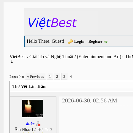
Hello There, Guest!
Login
Register
VietBest
Giải Trí và Nghệ Thuật / (Entertainment and Art)
Thơ
›
›
« Previous
1
2
3
Pages (4):
4
Thơ Vết Lăn Trầm
2026-06-30, 02:56 AM
duke
Âm Nhạc Là Hơi Thở