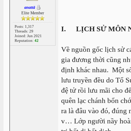
anattā
Elite Member
Posts: 1,317
I.
LỊCH SỬ MÔN 
Threads: 29
Joined: Jun 2021
Reputation:
42
Về nguồn gốc lịch sử c
gia đương thời cũng n
định khác nhau. Một số
lưu truyền đều do Tổ S
đệ tử rồi lưu mãi cho đ
quên lạc chánh bổn chớ
ra là đâu vào đó, đúng 
v… Lớp người nầy hoàn 