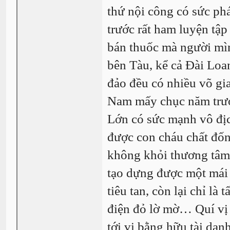
thứ nội công có sức ph
trước rất ham luyện tập
bán thuốc mà người mì
bên Tàu, kể cả Đài Lo
đảo đều có nhiều võ gia
Nam mấy chục năm trước
Lớn có sức mạnh vô địch
được con cháu chất đốn
không khỏi thương tâm 
tạo dựng được một mái n
tiêu tan, còn lại chỉ là
điện đỏ lờ mờ… Quí vị 
tới vị bằng hữu tài da