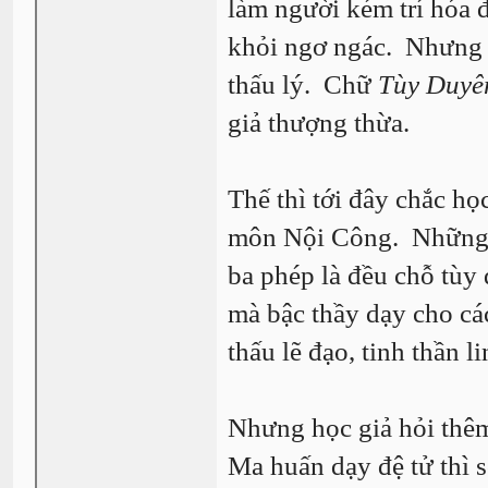
làm người kém trí hóa 
khỏi ngơ ngác. Nhưng vớ
thấu lý. Chữ
Tùy Duyê
giả thượng thừa.
Thế thì tới đây chắc họ
môn Nội Công. Những p
ba phép là đều chỗ tùy 
mà bậc thầy dạy cho cá
thấu lẽ đạo, tinh thần 
Nhưng học giả hỏi thêm
Ma huấn dạy đệ tử thì s