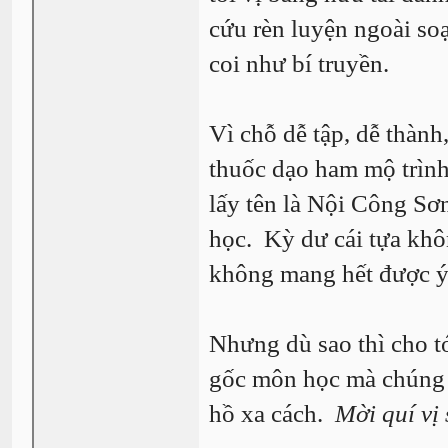
cứu rèn luyện ngoài so
coi như bí truyền.
Vì chỗ dễ tập, dễ thành
thuốc dạo ham mộ trình
lấy tên là Nội Công Sơ
học. Kỳ dư cái tựa khô
không mang hết được ý
Nhưng dù sao thì cho t
gốc môn học mà chúng t
hồ xa cách.
Mời quí vị