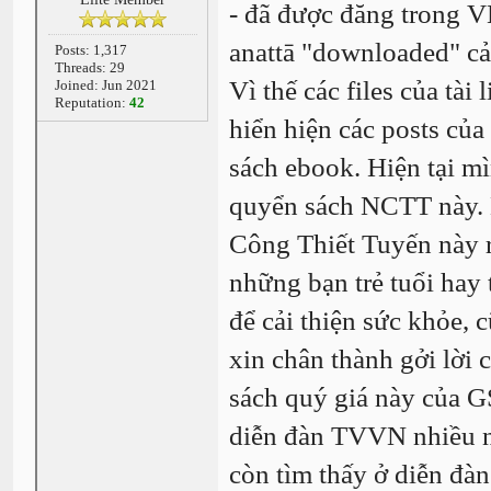
- đã được đăng trong V
anattā "downloaded" cả
Posts: 1,317
Threads: 29
Vì thế các files của tà
Joined: Jun 2021
Reputation:
42
hiển hiện các posts củ
sách ebook. Hiện tại m
quyển sách NCTT này. M
Công Thiết Tuyến này r
những bạn trẻ tuổi hay 
để cải thiện sức khỏe,
xin chân thành gởi lời
sách quý giá này của G
diễn đàn TVVN nhiều nă
còn tìm thấy ở diễn đ