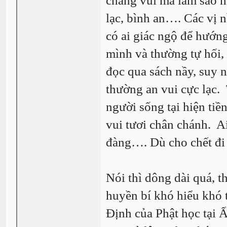
chẳng vui mà làm sao m
lạc, bình an…. Các vị 
có ai giác ngộ để hướn
mình và thường tự hối, t
đọc qua sách nầy, suy n
thường an vui cực lạc. 
người sống tại hiện tiề
vui tươi chân chánh. Ai
đàng…. Dù cho chết đi
Nói thì dông dài quá, t
huyền bí khó hiểu khó 
Định của Phật học tại 