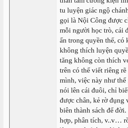
thân tâm cường kiện li
tu luyện giác ngộ chánh
gọi là Nội Công được ch
mỗi người học trò, cái 
ẩn trong quyền thế, có 
không thích luyện quyề
tăng không còn thích 
trên có thể viết riêng 
mình, việc này như thể 
nói lên cái đuôi, chỉ bi
được chân, kẻ rờ đụng v
biên thành sách để đời
hợp, phân tích, v..v… r