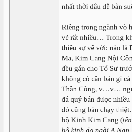
nhất thời đâu dễ bàn su
Riêng trong ngành võ h
vẽ rất nhiều… Trong k
thiếu sự vẽ vời: nào l
Ma, Kim Cang Nội Côn
đều gán cho Tổ Sư trước
không có căn bản gì cả
Thần Công, v…v… ngườ
đá quý bán được nhiều t
đó cũng bán chạy thiệt.
bộ Kinh Kim Cang (
tên
bộ kinh do ngài A Nan 