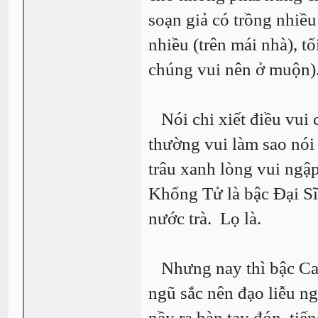
soạn giả có trồng nhiề
nhiều (trên mái nhà), t
chúng vui nên ở muộn)
Nói chi xiết điều vui
thường vui làm sao nói
trâu xanh lòng vui ngậ
Khổng Tử là bậc Đại Sĩ
nước trà. Lọ là.
Nhưng nay thì bậc Cao 
ngũ sắc nên đạo liễu n
nầy ra bàn tay đón, ti