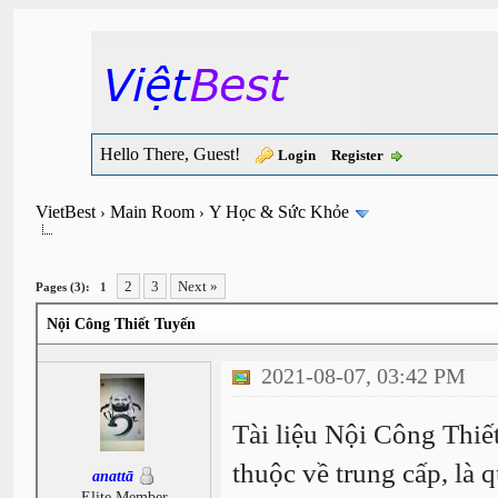
Hello There, Guest!
Login
Register
VietBest
Main Room
Y Học & Sức Khỏe
›
›
2
3
Next »
Pages (3):
1
Nội Công Thiết Tuyến
2021-08-07, 03:42 PM
Tài liệu Nội Công Thi
thuộc về trung cấp, là q
anattā
Elite Member