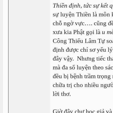
Thiền định, tức sự kết
sự luyện Thiền là môn k
chỗ ngờ vực…. cũng đều 
xưa kia Phật gọi là
u mê
Công Thiếu Lâm Tự soạn
định được chỉ sơ yếu lý
đây vậy. Nhưng tiếc tha
mà đa số luyện theo sá
đều bị bệnh trầm trọng
chữa trị cho nhiều ngườ
lời thơ.
Giờ đây chư học giả và 