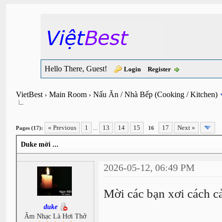
Hello There, Guest!
Login
Register
VietBest
Main Room
Nấu Ăn / Nhà Bếp (Cooking / Kitchen)
›
›
« Previous
1
13
14
15
17
Next »
Pages (17):
...
16
Duke mời ...
2026-05-12, 06:49 PM
Mời các bạn xơi cách c
duke
Âm Nhạc Là Hơi Thở