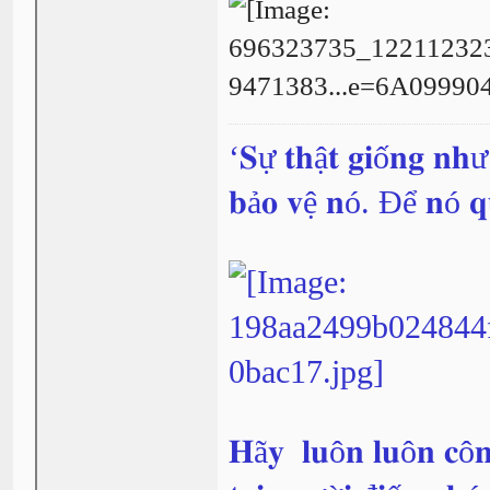
‘𝐒ự 𝐭𝐡ậ𝐭 𝐠𝐢ố𝐧𝐠 𝐧𝐡
𝐛ả𝐨 𝐯ệ 𝐧ó. Để 𝐧ó 𝐪
𝐇ã𝐲 𝐥𝐮ô𝐧 𝐥𝐮ô𝐧 𝐜ô𝐧