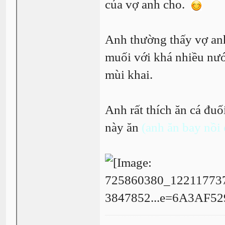
của vợ anh cho.
Anh thường thấy vợ anh 
muối với khá nhiều nướ
mùi khai.
Anh rất thích ăn cá đu
này ăn
(anh ăn bay nồi 