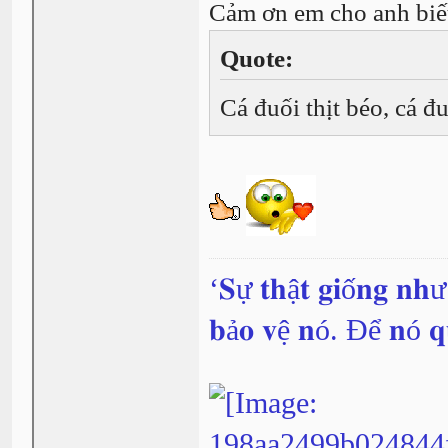
Cảm ơn em cho anh bi
Quote:
Cá đuối thịt béo, cá 
‘𝐒ự 𝐭𝐡ậ𝐭 𝐠𝐢ố𝐧𝐠 𝐧𝐡
𝐛ả𝐨 𝐯ệ 𝐧ó. Để 𝐧ó 𝐪