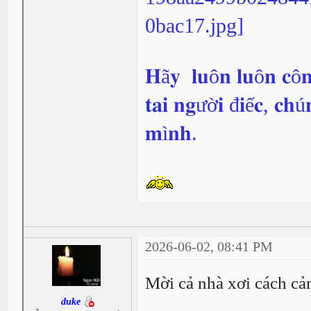
𝐇ã𝐲 𝐥𝐮ô𝐧 𝐥𝐮ô𝐧 𝐜ô𝐧
𝐭𝐚𝐢 𝐧𝐠ườ𝐢 đ𝐢ế𝐜, 𝐜𝐡ú
𝐦ì𝐧𝐡.
2026-06-02, 08:41 PM
Mời cả nhà xơi cách cả
duke