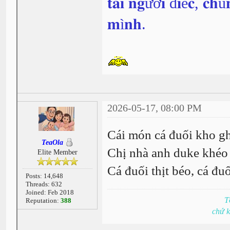
𝐭𝐚𝐢 𝐧𝐠ườ𝐢 đ𝐢ế𝐜, 𝐜𝐡ú
𝐦ì𝐧𝐡.
2026-05-17, 08:00 PM
Cái món cá đuối kho g
TeaOla
Chị nhà anh duke khéo t
Elite Member
Cá đuối thịt béo, cá đ
Posts: 14,648
Threads: 632
Joined: Feb 2018
T
Reputation:
388
chứ 