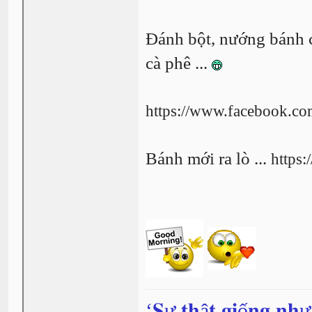
Đánh bột, nướng bánh cà
cà phê ...
https://www.facebook.c
Bánh mới ra lò ...
https
‘𝐒ự 𝐭𝐡ậ𝐭 𝐠𝐢ố𝐧𝐠 𝐧𝐡