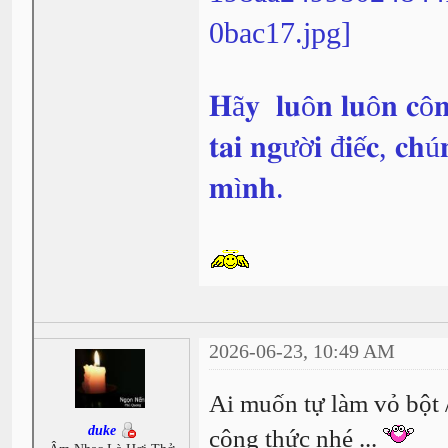
𝐇ã𝐲 𝐥𝐮ô𝐧 𝐥𝐮ô𝐧 𝐜ô𝐧
𝐭𝐚𝐢 𝐧𝐠ườ𝐢 đ𝐢ế𝐜, 𝐜𝐡ú
𝐦ì𝐧𝐡.
2026-06-23, 10:49 AM
Ai muốn tự làm vỏ bột 
duke
công thức nhé ...