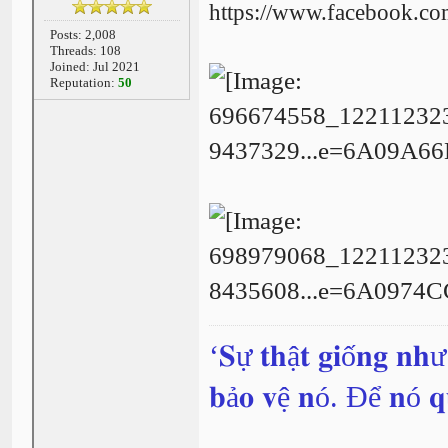
https://www.facebook.co
Posts: 2,008
Threads: 108
Joined: Jul 2021
Reputation:
50
‘𝐒ự 𝐭𝐡ậ𝐭 𝐠𝐢ố𝐧𝐠 𝐧𝐡
𝐛ả𝐨 𝐯ệ 𝐧ó. Để 𝐧ó 𝐪