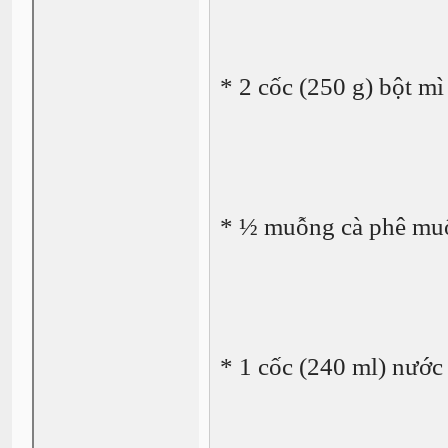
* 2 cốc (250 g) bột m
* ½ muỗng cà phê mu
* 1 cốc (240 ml) nước