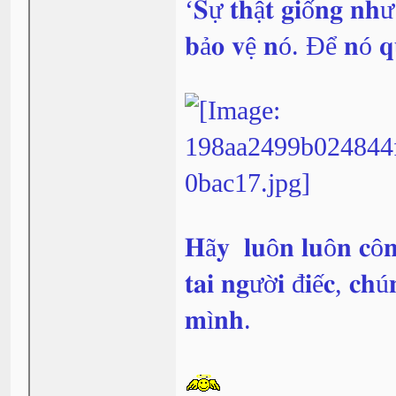
‘𝐒ự 𝐭𝐡ậ𝐭 𝐠𝐢ố𝐧𝐠 𝐧𝐡
𝐛ả𝐨 𝐯ệ 𝐧ó. Để 𝐧ó 𝐪
𝐇ã𝐲 𝐥𝐮ô𝐧 𝐥𝐮ô𝐧 𝐜ô𝐧
𝐭𝐚𝐢 𝐧𝐠ườ𝐢 đ𝐢ế𝐜, 𝐜𝐡ú
𝐦ì𝐧𝐡.