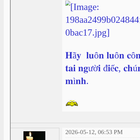
𝐇ã𝐲 𝐥𝐮ô𝐧 𝐥𝐮ô𝐧 𝐜ô𝐧
𝐭𝐚𝐢 𝐧𝐠ườ𝐢 đ𝐢ế𝐜, 𝐜𝐡ú
𝐦ì𝐧𝐡.
2026-05-12, 06:53 PM