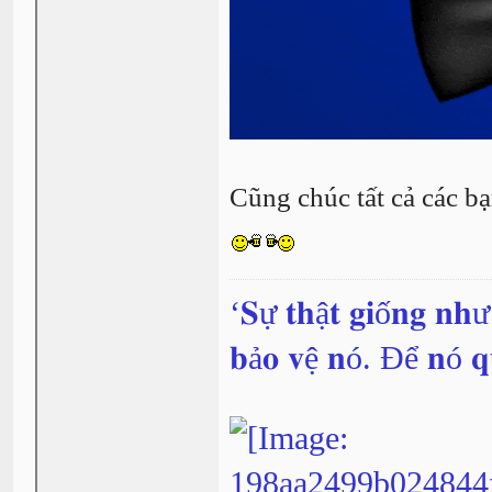
Cũng chúc tất cả các b
‘𝐒ự 𝐭𝐡ậ𝐭 𝐠𝐢ố𝐧𝐠 𝐧𝐡
𝐛ả𝐨 𝐯ệ 𝐧ó. Để 𝐧ó 𝐪