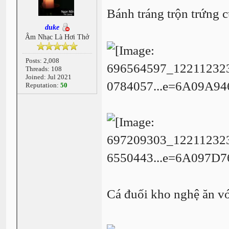
Bánh tráng trộn trứng c
duke
Âm Nhạc Là Hơi Thở
Posts: 2,008
Threads: 108
Joined: Jul 2021
Reputation:
50
Cá đuối kho nghệ ăn với