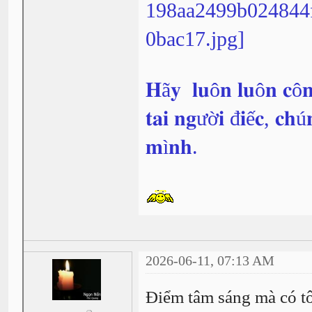
𝐇ã𝐲 𝐥𝐮ô𝐧 𝐥𝐮ô𝐧 𝐜ô𝐧
𝐭𝐚𝐢 𝐧𝐠ườ𝐢 đ𝐢ế𝐜, 𝐜𝐡ú
𝐦ì𝐧𝐡.
2026-06-11, 07:13 AM
Điểm tâm sáng mà có tô 