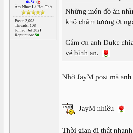
duke
Âm Nhạc Là Hơi Thở
Những món đồ ăn nhì
khô chấm tương ớt ng
Posts: 2,008
Threads: 108
Joined: Jul 2021
Reputation:
50
Cám ơn anh Duke chia
vẻ bình an.
Nhờ JayM post mà anh 
JayM nhiều
Thời gian đi thật nhanh