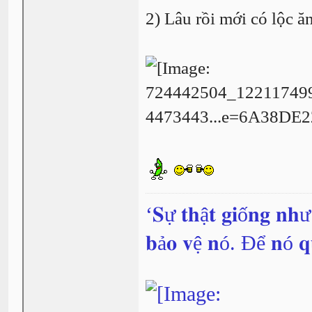
2) Lâu rồi mới có lộc ă
‘𝐒ự 𝐭𝐡ậ𝐭 𝐠𝐢ố𝐧𝐠 𝐧𝐡
𝐛ả𝐨 𝐯ệ 𝐧ó. Để 𝐧ó 𝐪