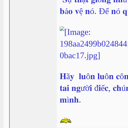
𝐛ả𝐨 𝐯ệ 𝐧ó. Để 𝐧ó 𝐪
𝐇ã𝐲 𝐥𝐮ô𝐧 𝐥𝐮ô𝐧 𝐜ô𝐧
𝐭𝐚𝐢 𝐧𝐠ườ𝐢 đ𝐢ế𝐜, 𝐜𝐡ú
𝐦ì𝐧𝐡.