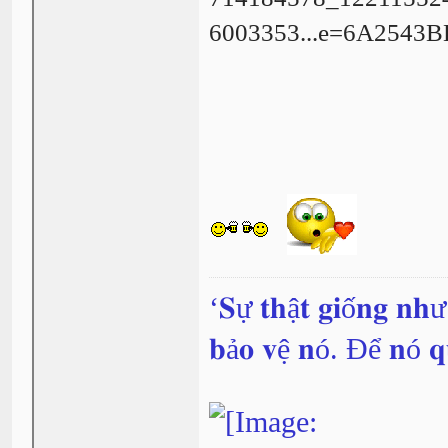
‘𝐒ự 𝐭𝐡ậ𝐭 𝐠𝐢ố𝐧𝐠 𝐧𝐡
𝐛ả𝐨 𝐯ệ 𝐧ó. Để 𝐧ó 𝐪