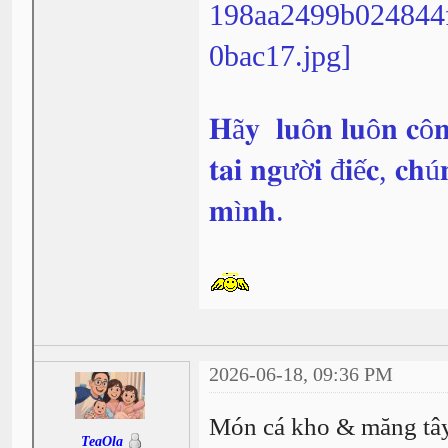
𝐇ã𝐲 𝐥𝐮ô𝐧 𝐥𝐮ô𝐧 𝐜ô𝐧
𝐭𝐚𝐢 𝐧𝐠ườ𝐢 đ𝐢ế𝐜, 𝐜𝐡ú
𝐦ì𝐧𝐡.
2026-06-18, 09:36 PM
Món cá kho & măng tây
TeaOla