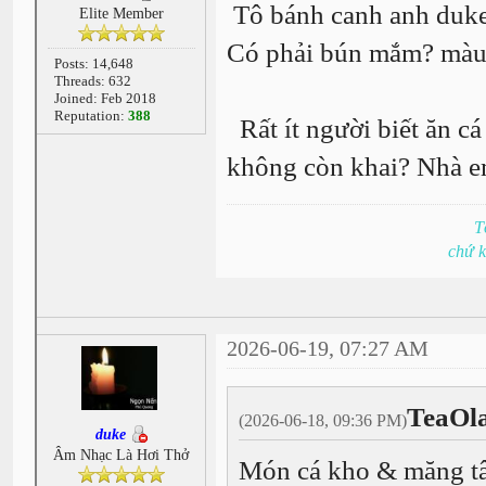
Tô bánh canh anh duke
Elite Member
Có phải bún mắm? màu h
Posts: 14,648
Threads: 632
Joined: Feb 2018
Reputation:
388
Rất ít người biết ăn cá
không còn khai? Nhà em
T
chứ 
2026-06-19, 07:27 AM
TeaOl
(2026-06-18, 09:36 PM)
duke
Âm Nhạc Là Hơi Thở
Món cá kho & măng tâ