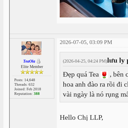
2026-07-05, 03:09 PM
lưu ly
(2026-04-25, 04:24 PM)
TeaOla
Elite Member
Đẹp quá Tea
, bên 
Posts: 14,648
hoa anh đào ra rồi đi 
Threads: 632
Joined: Feb 2018
vài ngày là nó rụng mấ
Reputation:
388
Hello Chị LLP,