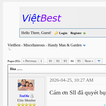
Hello There, Guest!
Login
Register
VietBest
Miscellaneous
Handy Man & Garden
›
›
« Previous
1
91
92
93
95
Next »
Pages (95):
...
94
Hoa ......
2026-04-25, 10:27 AM
Cám ơn Sll đã quyét bụ
TeaOla
Elite Member
T