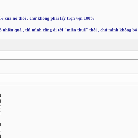
5% của nó thôi , chứ không phải lấy trọn vẹn 100%
đó nhiều quá , thì mình cũng đi tới "miễn thuế" thôi , chứ mình không bỏ
M
M
M
M
M
M
M
M