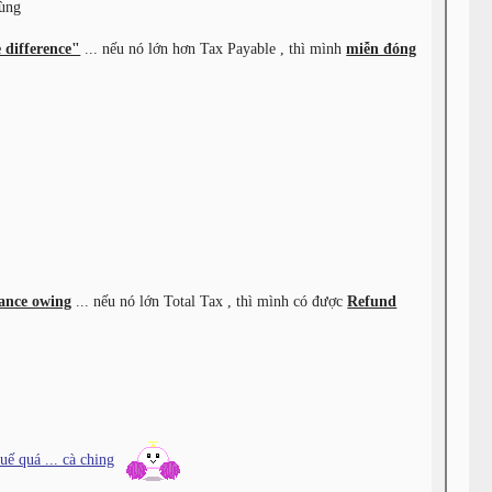
cùng
 difference"
... nếu nó lớn hơn Tax Payable , thì mình
miễn đóng
×
ance owing
... nếu nó lớn Total Tax , thì mình có được
Refund
uế quá ... cà ching