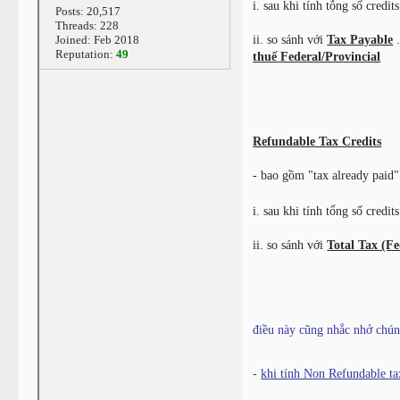
i. sau khi tính tỗng số credi
Posts: 20,517
Threads: 228
Joined: Feb 2018
ii. so sánh với
Tax Payable
.
Reputation:
49
thuế Federal/Provincial
Refundable Tax Credits
- bao gồm "tax already pai
i. sau khi tính tổng số credi
ii. so sánh với
Total Tax (Fe
điều này cũng nhắc nhở chún
-
khi tính Non Refundable tax