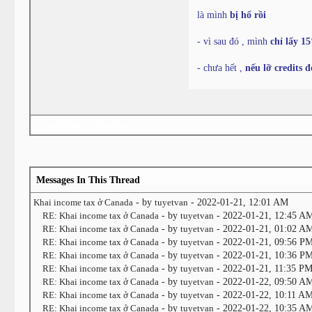
là mình
bị hố rồi
- vì sau đó , mình
chỉ lấy 1
- chưa hết ,
nếu lỡ credits 
«
Next Oldest
|
Next Newest
»
Messages In This Thread
Khai income tax ở Canada
- by
tuyetvan
- 2022-01-21, 12:01 AM
RE: Khai income tax ở Canada
- by
tuyetvan
- 2022-01-21, 12:45 A
RE: Khai income tax ở Canada
- by
tuyetvan
- 2022-01-21, 01:02 A
RE: Khai income tax ở Canada
- by
tuyetvan
- 2022-01-21, 09:56 P
RE: Khai income tax ở Canada
- by
tuyetvan
- 2022-01-21, 10:36 P
RE: Khai income tax ở Canada
- by
tuyetvan
- 2022-01-21, 11:35 P
RE: Khai income tax ở Canada
- by
tuyetvan
- 2022-01-22, 09:50 A
RE: Khai income tax ở Canada
- by
tuyetvan
- 2022-01-22, 10:11 A
RE: Khai income tax ở Canada
- by
tuyetvan
- 2022-01-22, 10:35 A