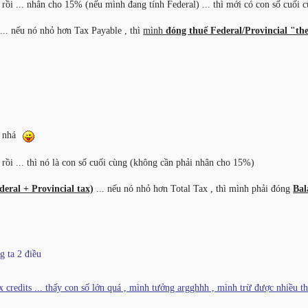
ts rồi ... nhân cho 15% (nếu mình đang tính Federal) ... thì mới có con số cuối 
... nếu nó nhỏ hơn Tax Payable , thì
mình
đóng thuế Federal/Provincial "the
d" nhá
ts rồi ... thì nó là con số cuối cùng (không cần phải nhân cho 15%)
deral + Provincial tax)
... nếu nó nhỏ hơn Total Tax , thì mình phải đóng
Bal
g ta 2 điều
 credits ... thấy con số lớn quá , mình tưởng argghhh , mình trừ được nhiều th