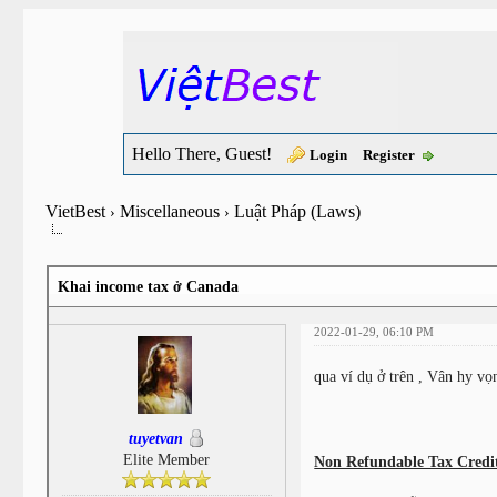
Hello There, Guest!
Login
Register
VietBest
Miscellaneous
Luật Pháp (Laws)
›
›
Khai income tax ở Canada
2022-01-29, 06:10 PM
qua ví dụ ở trên , Vân hy v
tuyetvan
Elite Member
Non Refundable Tax Credi