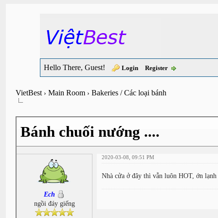
Hello There, Guest!
Login
Register
VietBest
Main Room
Bakeries / Các loại bánh
›
›
Bánh chuối nướng ....
2020-03-08, 09:51 PM
Nhà cửa ở đây thì vẫn luôn HOT, ớn lạnh 
Ech
ngồi đáy giếng