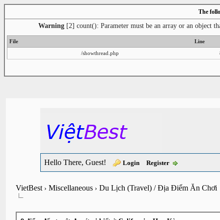
The foll
Warning
[2] count(): Parameter must be an array or an object t
File
Line
/showthread.php
Hello There, Guest!
Login
Register
VietBest
Miscellaneous
Du Lịch (Travel) / Địa Điểm Ăn Chơi
›
›