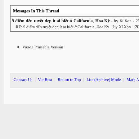
Messages In This Thread
9 điểm đến tuyệt đẹp ít ai biết ở California, Hoa Kỳ
- by
Xí Xọn
- 2
RE: 9 điểm đến tuyệt đẹp ít ai biết ở California, Hoa Kỳ
- by
Xí Xọn
- 2
View a Printable Version
Contact Us
VietBest
Return to Top
Lite (Archive) Mode
Mark A
|
|
|
|