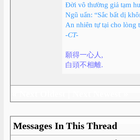
Đời vô thường giả tạm h
Ngũ uẩn: “Sắc bất dị kh
An nhiên tự tại cho lòng 
-CT-
願得一心人,
白頭不相離.
«
|
»
Next Oldest
Next Newest
Messages In This Thread