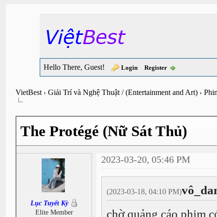
Hello There, Guest!
Login
Register
VietBest
Giải Trí và Nghệ Thuật / (Entertainment and Art)
Phi
›
›
The Protégé (Nữ Sát Thủ)
2023-03-20, 05:46 PM
vô_da
(2023-03-18, 04:10 PM)
Lục Tuyết Kỳ
chờ quảng cáo phim c
Elite Member