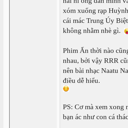
nài nỉ ổng dẫn mình v
xóm xuống rạp Huỳnh 
cái mác Trung Úy Biệt
không nhằm nhè gì.
Phim Ấn thời nào cũng
nhau, bởi vậy RRR cũn
nên bài nhạc Naatu Na
điều dễ hiểu.
PS: Cơ mà xem xong m
bạn ác như con cá thác