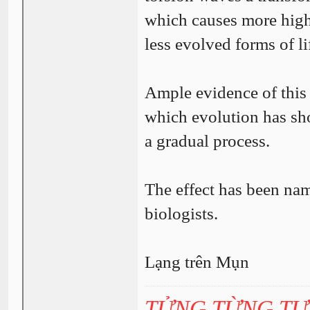
which causes more highl
less evolved forms of li
Ample evidence of this 
which evolution has sho
a gradual process.
The effect has been na
biologists.
Lạng trên Mụn
TỬNG TỪNG T