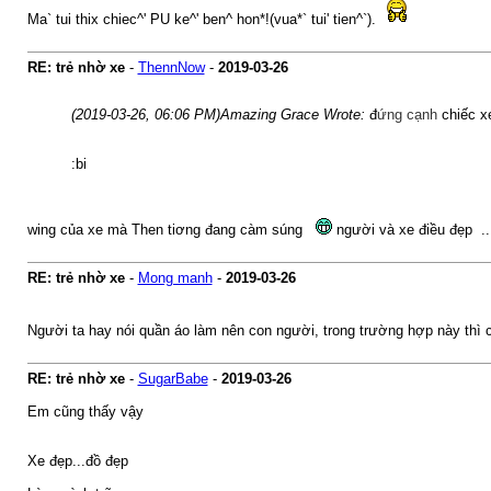
Ma` tui thix chiec^' PU ke^' ben^ hon*!(vua*` tui' tien^`).
RE: trẻ nhờ xe
-
ThennNow
-
2019-03-26
(2019-03-26, 06:06 PM)
Amazing Grace Wrote:
đ
ứng cạnh
chiếc xe
:bi
wing của xe mà Then tiơng đang càm súng
người và xe điều đẹp ..
RE: trẻ nhờ xe
-
Mong manh
-
2019-03-26
Người ta hay nói quần áo làm nên con người, trong trường hợp này thì
RE: trẻ nhờ xe
-
SugarBabe
-
2019-03-26
Em cũng thấy vậy
Xe đẹp...đồ đẹp