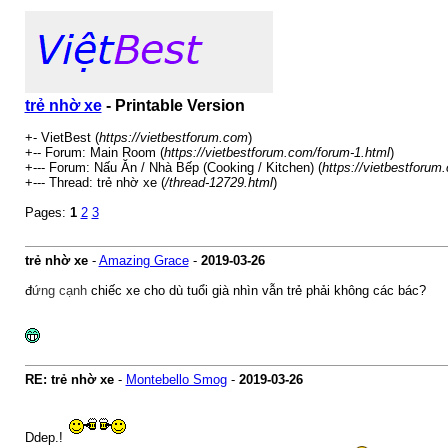
trẻ nhờ xe
- Printable Version
+- VietBest (
https://vietbestforum.com
)
+-- Forum: Main Room (
https://vietbestforum.com/forum-1.html
)
+--- Forum: Nấu Ăn / Nhà Bếp (Cooking / Kitchen) (
https://vietbestforum
+--- Thread: trẻ nhờ xe (
/thread-12729.html
)
Pages:
1
2
3
trẻ nhờ xe
-
Amazing Grace
-
2019-03-26
đ
ứng cạnh
chiếc xe cho dù tuổi già nhìn vẫn trẻ phải không các bác?
RE: trẻ nhờ xe
-
Montebello Smog
-
2019-03-26
Ddep.!