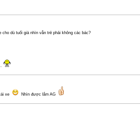
 cho dù tuổi già nhìn vẫn trẻ phải không các bác?
..
 cái xe
Nhìn được lắm AG