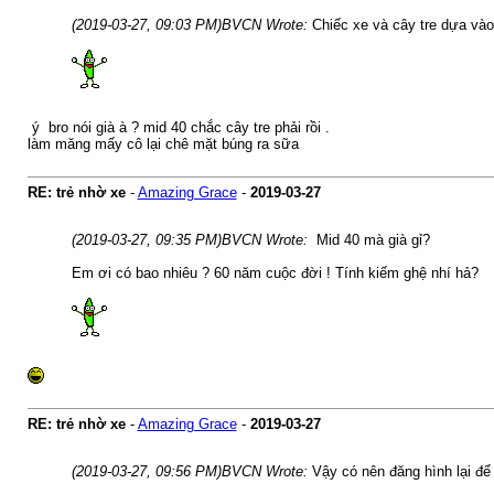
(2019-03-27, 09:03 PM)
BVCN Wrote:
Chiếc xe và cây tre dựa vào
ý bro nói già à ? mid 40 chắc cây tre phải rồi .
làm măng mấy cô lại chê mặt búng ra sữa
RE: trẻ nhờ xe
-
Amazing Grace
-
2019-03-27
(2019-03-27, 09:35 PM)
BVCN Wrote:
Mid 40 mà già gỉ?
Em ơi có bao nhiêu ? 60 năm cuộc đời ! Tính kiếm ghệ nhí hả?
RE: trẻ nhờ xe
-
Amazing Grace
-
2019-03-27
(2019-03-27, 09:56 PM)
BVCN Wrote:
Vậy có nên đăng hình lại để