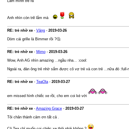
Làm mình trẽ ra
Anh nhìn còn trẽ lắm mà
RE: trẻ nhờ xe
-
Vâng
-
2019-03-26
Dòm cái grille là Bimmer rồi ?🤔
RE: trẻ nhờ xe
-
Mimo
-
2019-03-26
Wow, Anh AG nhìn amazing ...ngầu nha... :cool:
Ngoài ra, đàn ông trẻ nhờ sắm được cô vợ trẻ và con trẻ ...nữa đó :full-
RE: trẻ nhờ xe
-
TeaOla
-
2019-03-27
em missed hình chiếc xe rồi, cho em coi ké với
RE: trẻ nhờ xe
-
Amazing Grace
-
2019-03-27
Tôi chân thành cảm ơn tất cả .
Cô Tea chỉ muốn coi chiêc xe thôi phải không ?