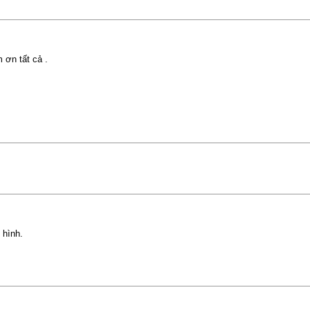
 ơn tất cả .
 hình.