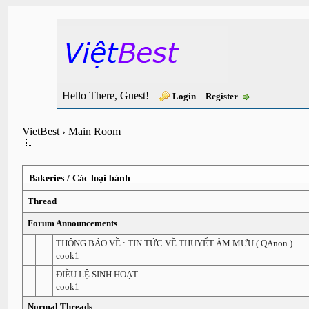
Hello There, Guest!
Login
Register
VietBest
Main Room
›
Bakeries / Các loại bánh
Thread
Forum Announcements
THÔNG BÁO VỀ : TIN TỨC VỀ THUYẾT ÂM MƯU ( QAnon )
cook1
ĐIỀU LỆ SINH HOẠT
cook1
Normal Threads