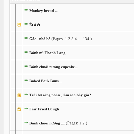
Monkey bread ...
Ét ô ét
Góc - nhỏ bé
(Pages:
1
2
3
4
...
134
)
Bánh mì Thanh Long
Bánh chuối nướng cupcake...
Baked Pork Buns ...
Trái bơ sống nhăn , làm sao bây giờ?
Fair Fried Dough
Bánh chuối nướng ....
(Pages:
1
2
)