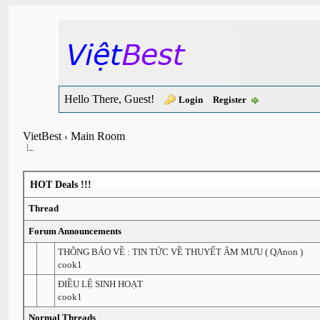
Hello There, Guest!
Login
Register
VietBest
Main Room
›
HOT Deals !!!
Thread
Forum Announcements
THÔNG BÁO VỀ : TIN TỨC VỀ THUYẾT ÂM MƯU ( QAnon )
cook1
ĐIỀU LỆ SINH HOẠT
cook1
Normal Threads