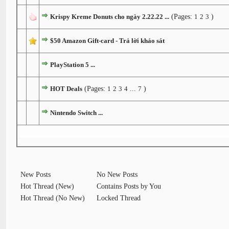
Krispy Kreme Donuts cho ngày 2.22.22 ...
(Pages:
1
2
3
)
$50 Amazon Gift-card - Trả lời khảo sát
PlayStation 5 ...
HOT Deals
(Pages:
1
2
3
4
...
7
)
Nintendo Switch ...
New Posts
No New Posts
Hot Thread (New)
Contains Posts by You
Hot Thread (No New)
Locked Thread