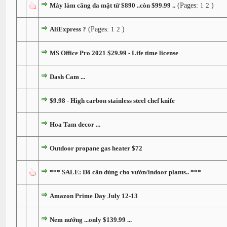
Máy làm căng da mặt từ $890 ..còn $99.99 ..
(Pages:
1
2
)
AliExpress ?
(Pages:
1
2
)
MS Office Pro 2021 $29.99 - Life time license
Dash Cam ...
$9.98 - High carbon stainless steel chef knife
Hoa Tam decor ...
Outdoor propane gas heater $72
*** SALE: Đồ cần dùng cho vườn/indoor plants.. ***
Amazon Prime Day July 12-13
Nem nướng ...only $139.99 ...