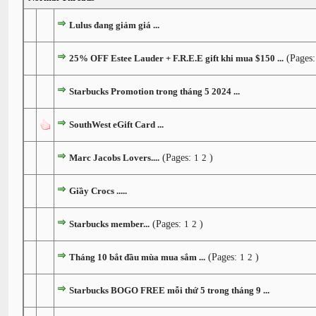
Lulus đang giảm giá ...
25% OFF Estee Lauder + F.R.E.E gift khi mua $150 ...
(Pages
Starbucks Promotion trong tháng 5 2024 ...
SouthWest eGift Card ...
Marc Jacobs Lovers....
(Pages:
1
2
)
Giầy Crocs .....
Starbucks member...
(Pages:
1
2
)
Tháng 10 bắt đầu mùa mua sắm ...
(Pages:
1
2
)
Starbucks BOGO FREE mỗi thứ 5 trong tháng 9 ...