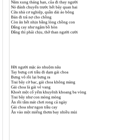
Năm xung tháng hạn, của đi thay người
Nó đánh chuyến trước hết bảy quan hai
Cửa nhà cơ nghiệp, quần dài áo bông
Bán đi trả nợ cho chồng
Còn ăn hết nhịn bằng lòng chồng con
Đắng cay như ngậm bồ hòn
Đắng thì phải chịu, thở than người cười
Hỡi người mặc áo nhuộm nâu
Tay bưng cơi trầu đi dạm gái choa
Bưng vô rồi lại bưng ra
Trai bây cờ bạc, gái choa không màng
Gái choa là gái vẻ vang
Khoét một cổ yếm khuyênh khoang ba vòng
Trai bây như con mòng mòng
Ăn rồi tắm mát chơi rong cả ngày
Gái choa như ngọn trầu cay
Ăn vào một miếng thơm bay nhiều mùi