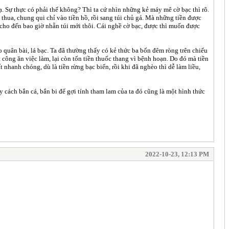
ạ. Sự thực có phải thế không? Thì ta cứ nhìn những kẻ máy mê cờ bạc thì rõ.
 thua, chung qui chỉ vào tiền hồ, rồi sang túi chủ gá. Mà những tiền được
, cho đến bao giờ nhẵn túi mới thôi. Cái nghề cờ bạc, được thì muốn được
o quân bài, lá bạc. Ta đã thường thấy có kẻ thức ba bốn đêm ròng trên chiếu
t công ăn việc làm, lại còn tốn tiền thuốc thang vì bệnh hoạn. Do đó mà tiền
nhanh chóng, dù là tiền rừng bạc biển, rồi khi đã nghèo thì dễ làm liều,
 cách bắn cá, bắn bi để gợi tính tham lam của ta đó cũng là một hình thức
2022-10-23, 12:13 PM