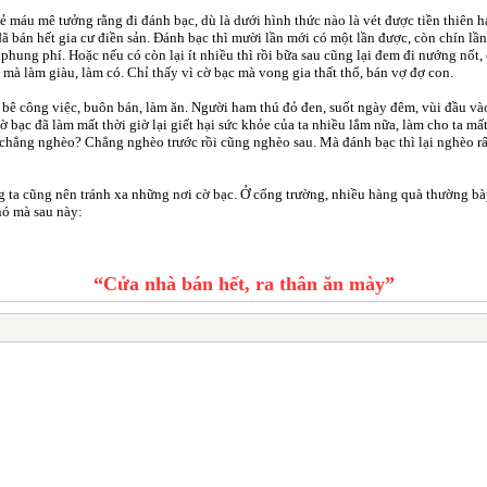
 máu mê tưởng rằng đi đánh bạc, dù là dưới hình thức nào là vét được tiền thiên h
đã bán hết gia cư điền sản. Đánh bạc thì mười lần mới có một lần được, còn chín lần
, phung phí. Hoặc nếu có còn lại ít nhiều thì rồi bữa sau cũng lại đem đi nướng nốt
mà làm giàu, làm có. Chỉ thấy vì cờ bạc mà vong gia thất thổ, bán vợ đợ con.
bỏ bê công việc, buôn bán, làm ăn. Người ham thú đỏ đen, suốt ngày đêm, vùi đầu và
ờ bạc đã làm mất thời giờ lại giết hại sức khỏe của ta nhiều lắm nữa, làm cho ta mấ
à chẳng nghèo? Chẳng nghèo trước rồi cũng nghèo sau. Mà đánh bạc thì lại nghèo rất 
g ta cũng nên tránh xa những nơi cờ bạc. Ở cổng trường, nhiều hàng quà thường bày
nó mà sau này:
“Cửa nhà bán hết, ra thân ăn mày”