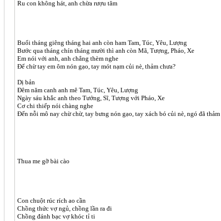
Ru con không hát, anh chừa rượu tăm
Buổi tháng giêng tháng hai anh còn ham Tam, Túc, Yêu, Lượng
Bước qua tháng chín tháng mười thì anh còn Mã, Tượng, Pháo, Xe
Em nói với anh, anh chẳng thèm nghe
Để chừ tay em ôm nón gạo, tay mót nạm củi nè, thảm chưa?
Dị bản
Đêm năm canh anh mê Tam, Túc, Yêu, Lượng
Ngày sáu khắc anh theo Tướng, Sĩ, Tượng với Pháo, Xe
Cơ chi thiếp nói chàng nghe
Đến nỗi mô nay chừ chừ, tay bưng nón gạo, tay xách bó củi nè, ngó đã thảm
Thua me gỡ bài cào
Con chuột rúc rích ao cần
Chồng thức vợ ngủ, chồng lần ra đi
Chồng đánh bạc vợ khóc tỉ ti