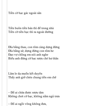
Tiền cờ bạc gác ngoài sân
Tiền buôn tiền bán thì để trong nhà
Tiền cờ tiền bạc thì ra ngoài đường
Đĩa bằng thau, con tôm càng dựng đứng
Đĩa bằng sứ, dựng đứng con tôm he
Đạo vợ chồng em nói anh nghe
Biểu anh đừng cờ bạc rượu chè hư thân
Lăm le dạ muốn kết duyên
Thấy anh giở chén chung tiền em chê
– Đố ai chừa được rượu tăm
Không chơi cờ bạc, không nằm ngủ trưa
– Đố ai ngồi võng không đưa,