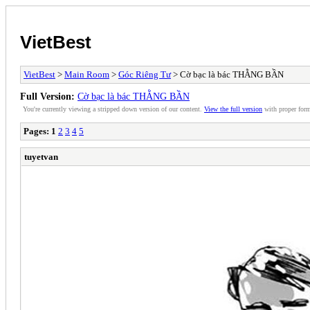
VietBest
VietBest
>
Main Room
>
Góc Riêng Tư
> Cờ bạc là bác THẰNG BẦN
Full Version:
Cờ bạc là bác THẰNG BẦN
You're currently viewing a stripped down version of our content.
View the full version
with proper form
Pages:
1
2
3
4
5
tuyetvan