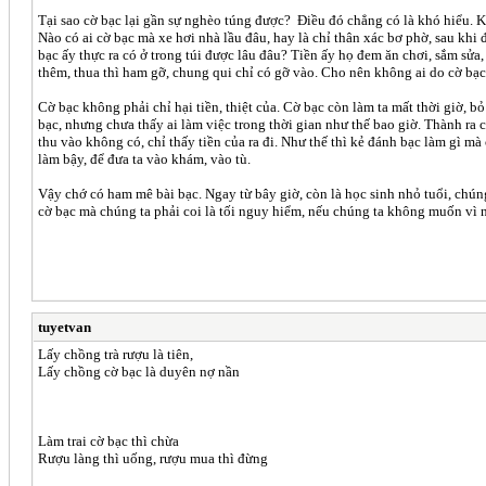
Tại sao cờ bạc lại gần sự nghèo túng được? Điều đó chẳng có là khó hiểu. Kẻ
Nào có ai cờ bạc mà xe hơi nhà lầu đâu, hay là chỉ thân xác bơ phờ, sau khi 
bạc ấy thực ra có ở trong túi được lâu đâu? Tiền ấy họ đem ăn chơi, sắm sửa
thêm, thua thì ham gỡ, chung qui chỉ có gỡ vào. Cho nên không ai do cờ bạc 
Cờ bạc không phải chỉ hại tiền, thiệt của. Cờ bạc còn làm ta mất thời giờ, 
bạc, nhưng chưa thấy ai làm việc trong thời gian như thế bao giờ. Thành ra c
thu vào không có, chỉ thấy tiền của ra đi. Như thế thì kẻ đánh bạc làm gì m
làm bậy, để đưa ta vào khám, vào tù.
Vậy chớ có ham mê bài bạc. Ngay từ bây giờ, còn là học sinh nhỏ tuổi, chún
cờ bạc mà chúng ta phải coi là tối nguy hiểm, nếu chúng ta không muốn vì 
tuyetvan
Lấy chồng trà rượu là tiên,
Lấy chồng cờ bạc là duyên nợ nần
Làm trai cờ bạc thì chừa
Rượu làng thì uống, rượu mua thì đừng