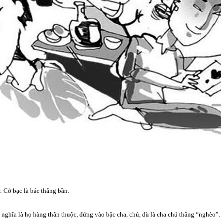
: Cờ bạc là bác thằng bần.
, nghĩa là họ hàng thân thuộc, đứng vào bậc cha, chú, dù là cha chú thằng “nghèo”.