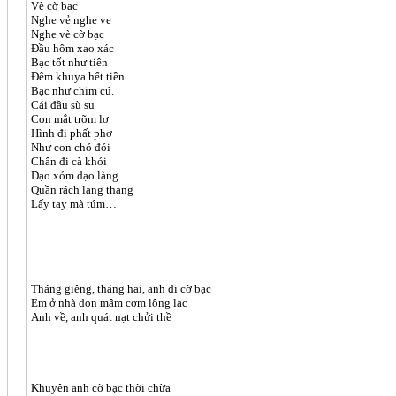
Vè cờ bạc
Nghe vẻ nghe ve
Nghe vè cờ bạc
Đầu hôm xao xác
Bạc tốt như tiên
Đêm khuya hết tiền
Bạc như chim cú.
Cái đầu sù sụ
Con mắt trõm lơ
Hình đi phất phơ
Như con chó đói
Chân đi cà khói
Dạo xóm dạo làng
Quần rách lang thang
Lấy tay mà túm…
Tháng giêng, tháng hai, anh đi cờ bạc
Em ở nhà dọn mâm cơm lộng lạc
Anh về, anh quát nạt chửi thề
Khuyên anh cờ bạc thời chừa