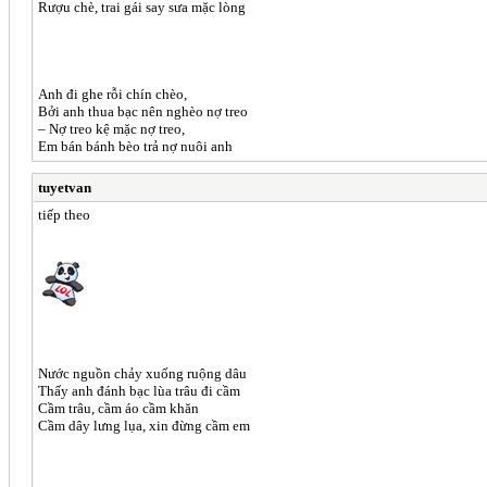
Rượu chè, trai gái say sưa mặc lòng
Anh đi ghe rỗi chín chèo,
Bởi anh thua bạc nên nghèo nợ treo
– Nợ treo kệ mặc nợ treo,
Em bán bánh bèo trả nợ nuôi anh
tuyetvan
tiếp theo
Nước nguồn chảy xuống ruộng dâu
Thấy anh đánh bạc lùa trâu đi cầm
Cầm trâu, cầm áo cầm khăn
Cầm dây lưng lụa, xin đừng cầm em