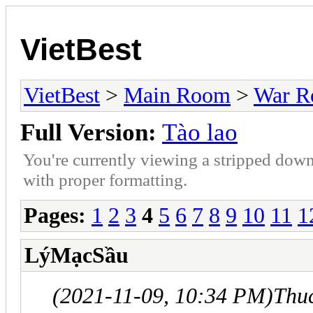
VietBest
VietBest
>
Main Room
>
War 
Full Version:
Tào lao
You're currently viewing a stripped down
with proper formatting.
Pages:
1
2
3
4
5
6
7
8
9
10
11
1
LýMạcSầu
(2021-11-09, 10:34 PM)
Thu