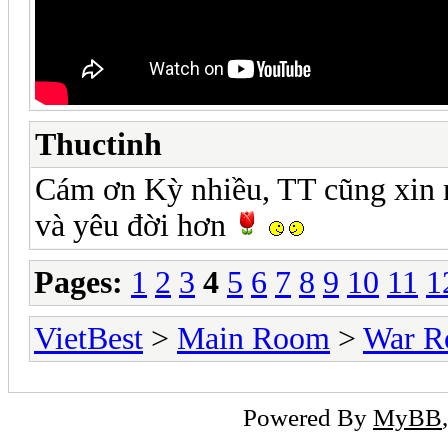
Thuctinh
Cám ơn Kỳ nhiều, TT cũng xin
và yêu đời hơn
Pages:
1
2
3
4
5
6
7
8
9
10
11
1
VietBest
>
Main Room
>
War 
Powered By
MyBB