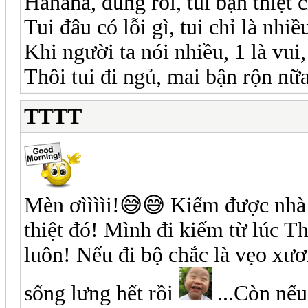
Hahaha, đúng rồi, tui bận thiệt
Tui đâu có lỗi gì, tui chỉ là n
Khi người ta nói nhiều, 1 là vui
Thôi tui đi ngủ, mai bận rộn n
TTTT
Mèn ơììììi!😅😅 Kiếm được nhà 
thiệt đó! Mình đi kiếm từ lúc T
luôn! Nếu đi bộ chắc là vẹo xư
sống lưng hết rồi
...Còn nếu