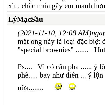
xìu, chắc múa gậy em mạnh hơn
LýMạcSầu
(2021-11-10, 12:08 AM)
nga
mật ong này là loại đặc biệt
"special brownies" ....... Unt
Ps.... Vì có cần pha ...... ý 
phê..... bay như điên ... ý lộ
nữa........