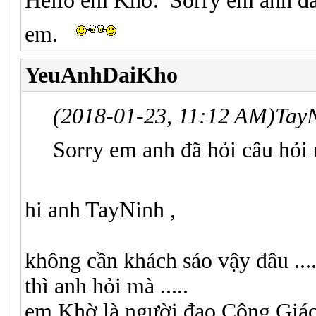
Hello em Khờ. Sorry em anh đã ho
em.
YeuAnhDaiKho
(2018-01-23, 11:12 AM)
Tay
Sorry em anh đã hỏi câu hỏi 
hi anh TayNinh ,
không cần khách sáo vậy đâu ....
thì anh hỏi mà .....
em Khờ là người đạo Công Giáo .