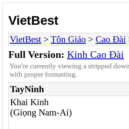
VietBest
VietBest
>
Tôn Giáo
>
Cao Đài
Full Version:
Kinh Cao Đài
You're currently viewing a stripped down
with proper formatting.
TayNinh
Khai Kinh
(Giọng Nam-Ai)