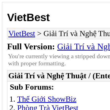
VietBest
VietBest
> Giải Trí và Nghệ Thu
Full Version:
Giải Trí và Ng
You're currently viewing a stripped down
with proper formatting.
Giải Trí và Nghệ Thuật / (Ent
Sub Forums:
Thế Giới ShowBiz
Phòng Trà VietBest