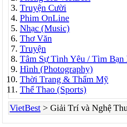
Truyện Cười
Phim OnLine
Nhạc (Music)
Thơ Văn
Truyện
Tâm Sự Tình Yêu / Tìm Bạn
Hình (Photography)
Thời Trang & Thẩm Mỹ
Thể Thao (Sports)
VietBest
> Giải Trí và Nghệ Thu